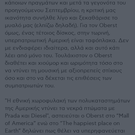
κάποιων πραγμάτων και μετά τα γεγονότα του
προηγούμενου Σεπτεμβρίου, η κριτική μας
ικανότητα συνήλθε λίγο και ξεκαθάρισε το
μυαλό μας (ελπίζω δηλαδή). Για τον Oberst
όμως, ένας τέτοιος δίσκος, στην τωρινή,
υπερπατριωτική Αμερική είναι ταφόπλακα. Δεν
με ενδιαφέρει ιδιαίτερα, αλλά και αυτό κάτι
λέει από μόνο του. Τουλάχιστον ο Oberst
διαθέτει και χιούμορ και ωριμότητα τόσο στο
να ντύνει τη μουσική με αξιοπρεπείς στίχους
όσο και στο να δέχεται τις επιθέσεις των
συμπατριωτών του.
"Η εθνική χωροφυλακή των πολυκαταστημάτων
της Αμερικής ντύνει τα νεκρά πτώματα με
Prada και Diesel", αστειεύται ο Oberst στο “Mall
of America” ενώ στο “The happiest place on
Earth” δηλώνει πως θέλει να υπερηφανεύεται