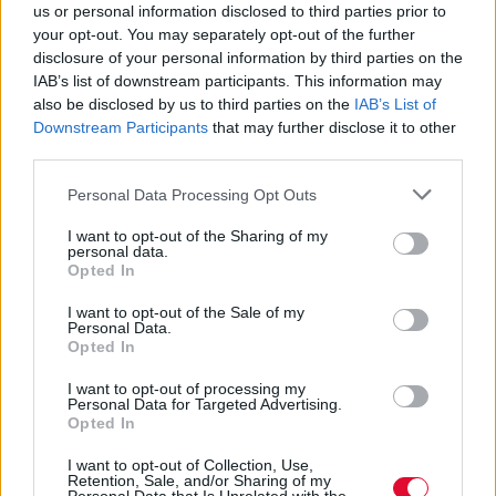
us or personal information disclosed to third parties prior to
Η Μαρία Κάλλας, η Τέχνη του Δρόμου και η
your opt-out. You may separately opt-out of the further
σειρά "33 1/3"
disclosure of your personal information by third parties on the
IAB’s list of downstream participants. This information may
Μια τοιχογραφία στην Καλαμάτα, με τη Μαρία
also be disclosed by us to third parties on the
IAB’s List of
Κάλλας να αιωρείται ανάμεσα σε πουλιά και χρώματα,
Downstream Participants
that may further disclose it to other
γίνεται παγκόσμιο σημείο αναφοράς και θυμίζει, με
third parties.
τον πιο ηχηρό τρόπο, ότι η Τέχνη του Δρόμου έχει
μεγαλύτερη αλήθεια από πολλά καλοφωτισμένα
Personal Data Processing Opt Outs
σαλόνια.
I want to opt-out of the Sharing of my
personal data.
ΜΆΚΗΣ ΜΗΛΆΤΟΣ
Opted In
Μαρία Κάλλας
I want to opt-out of the Sale of my
Personal Data.
Opted In
I want to opt-out of processing my
Personal Data for Targeted Advertising.
Opted In
I want to opt-out of Collection, Use,
Retention, Sale, and/or Sharing of my