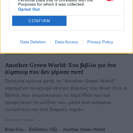
Personal Data that Is Unrelated with the
Purposes for which it was collected.
Opted Out
CONFIRM
Data Deletion
Data Access
Privacy Policy
Another Green World: Ένα βιβλίο για ένα
άλμπουμ που δεν γέρασε ποτέ
Πενήντα χρόνια μετά, το "Another Green World"
παραμένει το κρυφό κέντρο βάρους του Brian Eno, ο
δίσκος που συμπυκνώνει το παρελθόν του και
προφητεύει το μέλλον του, μέσα από ασάφεια,
τυχαιότητα και ένα διαρκές παρόν.
ΘΑΝΆΣΗΣ ΜΉΝΑΣ
Brian Eno
Εκδόσεις Οξύ
Another Green World