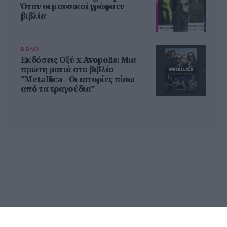
Όταν οι μουσικοί γράφουν
βιβλία
ΒΙΒΛΙΟ
Εκδόσεις Οξύ x Avopolis: Μια
πρώτη ματιά στο βιβλίο
"Metallica – Οι ιστορίες πίσω
από τα τραγούδια"