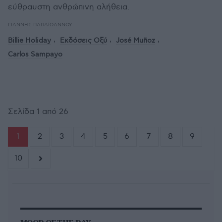
εύθραυστη ανθρώπινη αλήθεια.
ΓΙΆΝΝΗΣ ΠΑΠΑΪΩΆΝΝΟΥ
Billie Holiday
Εκδόσεις Οξύ
José Muñoz
Carlos Sampayo
Σελίδα 1 από 26
1
2
3
4
5
6
7
8
9
10
MOOD OF THE DAY