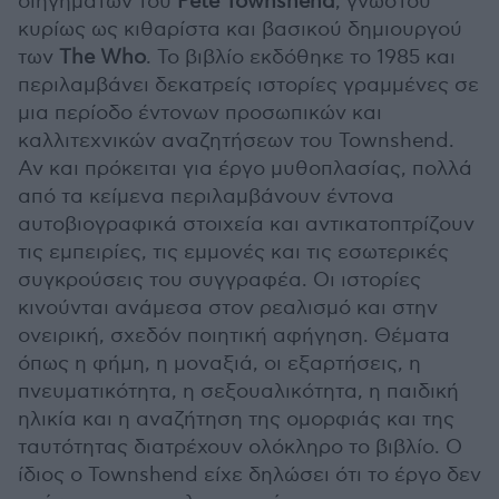
διηγημάτων του
Pete Townshend
, γνωστού
κυρίως ως κιθαρίστα και βασικού δημιουργού
των
The Who
. Το βιβλίο εκδόθηκε το 1985 και
περιλαμβάνει δεκατρείς ιστορίες γραμμένες σε
μια περίοδο έντονων προσωπικών και
καλλιτεχνικών αναζητήσεων του Townshend.
Αν και πρόκειται για έργο μυθοπλασίας, πολλά
από τα κείμενα περιλαμβάνουν έντονα
αυτοβιογραφικά στοιχεία και αντικατοπτρίζουν
τις εμπειρίες, τις εμμονές και τις εσωτερικές
συγκρούσεις του συγγραφέα. Οι ιστορίες
κινούνται ανάμεσα στον ρεαλισμό και στην
ονειρική, σχεδόν ποιητική αφήγηση. Θέματα
όπως η φήμη, η μοναξιά, οι εξαρτήσεις, η
πνευματικότητα, η σεξουαλικότητα, η παιδική
ηλικία και η αναζήτηση της ομορφιάς και της
ταυτότητας διατρέχουν ολόκληρο το βιβλίο. Ο
ίδιος ο Townshend είχε δηλώσει ότι το έργο δεν