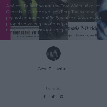
Από τον Brian Eno και τον Tom Waits μέχρι το
Genesis P-Orridge και τον Pete Townshend,
μερικοί μουσικοί απέδειξαν πως η λογοτεχνία
μπορεί να γίνει η πιο ήσυχη αλλά και πιο
επικίνδυνη προέκταση της μουσικής τους.
Άννα Γεωργάτου
Share this