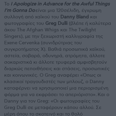
Το
I Apologize in Advance for the Awful Things
I’m Gonna Do
είναι μια 120σέλιδη, έγχρωμη
συλλογή από χαϊκού του
Danny Bland
και
φωτογραφίες του
Greg Dulli
(βλέπε ή καλύτερα
άκου The Afghan Whigs και The Twilight
Singers), με την ξεχωριστή καλλιγραφία της
Exene Cervenka (συνιδρύτριας του
συγκροτήματος X). Bαθιά προσωπικά χαϊκού,
αστεία, σοβαρά, οδυνηρά, ατρόμητα, άλλοτε
σοκαριστικά κι άλλοτε τρυφερά αμφισβητούν
διαρκώς πεποιθήσεις και στάσεις, προσωπικές
και κοινωνικές. Ο Greg αναφέρει «Όπως οι
κλασικοί τραγουδιστές των μπλουζ, ο Danny
καταφέρνει να χρησιμοποιεί μια περιορισμένη
φόρμα για να εκφράσει το απεριόριστο». Και ο
Danny για τον Greg: «Οι φωτογραφίες του
Greg Dulli σε μεταφέρουν κάπου αλλού. Σε
μέρη όπου το σκοτεινό και το θολό