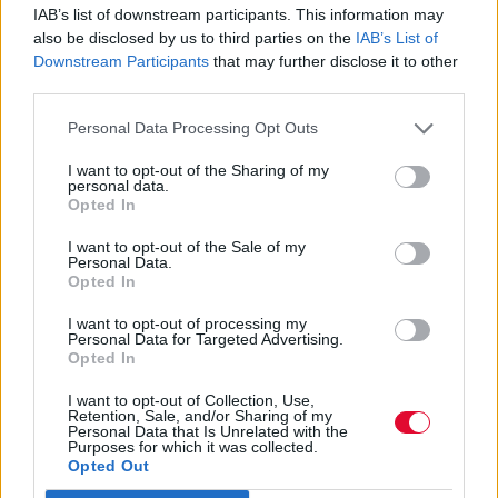
IAB’s list of downstream participants. This information may
αποτυπώνει την εξέλιξη της ταυτότητάς του: το
also be disclosed by us to third parties on the
IAB’s List of
βιβλίο ξεκινά με το δοσμένο όνομα Neil
Downstream Participants
that may further disclose it to other
Megson και σταδιακά μεταμορφώνεται στην
third parties.
αινιγματική μορφή του Genesis P-Orridge.
Personal Data Processing Opt Outs
Δεν πρόκειται απλώς για μια ποιητική
I want to opt-out of the Sharing of my
personal data.
ανθολογία· αποτελεί επίσης ντοκουμέντο της
Opted In
βρετανικής underground αντικουλτούρας των
δεκαετιών του ’60 και ’70. Οι επιρροές από τον
I want to opt-out of the Sale of my
Personal Data.
William S. Burroughs
, τον
Allen Ginsberg
, το
Opted In
κίνημα dada, τον αποκρυφισμό και την avant-
I want to opt-out of processing my
garde τέχνη διαπερνούν τα ποιήματα, τα οποία
Personal Data for Targeted Advertising.
συχνά κινούνται ανάμεσα στην εξομολόγηση,
Opted In
την πρόκληση και τη μυστικιστική αναζήτηση.
I want to opt-out of Collection, Use,
Το ύφος αλλάζει διαρκώς: άλλοτε είναι ωμό και
Retention, Sale, and/or Sharing of my
Personal Data that Is Unrelated with the
πολιτικό, άλλοτε υπαρξιακό, άλλοτε σχεδόν
Purposes for which it was collected.
τελετουργικό. Η έκδοση περιλαμβάνει επίσης
Opted Out
περίπου 50 εικόνες και αρχειακό υλικό, καθώς