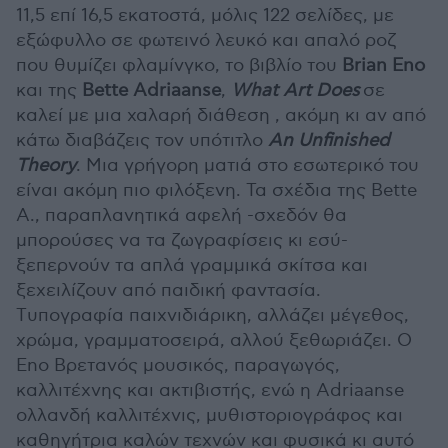
11,5 επί 16,5 εκατοστά, μόλις 122 σελίδες, με
εξώφυλλο σε φωτεινό λευκό και απαλό ροζ
που θυμίζει φλαμίνγκο, το βιβλίο του
Brian Eno
και της
Bette Adriaanse
,
What Art Does
σε
καλεί με μια χαλαρή διάθεση , ακόμη κι αν από
κάτω διαβάζεις τον υπότιτλο
An Unfinished
Theory
. Μια γρήγορη ματιά στο εσωτερικό του
είναι ακόμη πιο φιλόξενη. Τα σχέδια της Bette
A., παραπλανητικά αφελή -σχεδόν θα
μπορούσες να τα ζωγραφίσεις κι εσύ-
ξεπερνούν τα απλά γραμμικά σκίτσα και
ξεχειλίζουν από παιδική φαντασία.
Tυπογραφία παιχνιδιάρικη, αλλάζει μέγεθος,
χρώμα, γραμματοσειρά, αλλού ξεθωριάζει. O
Eno Βρετανός μουσικός, παραγωγός,
καλλιτέχνης και ακτιβιστής, ενώ η Adriaanse
oλλανδή καλλιτέχνις, μυθιστοριογράφος και
καθηγήτρια καλών τεχνών και φυσικά κι αυτό