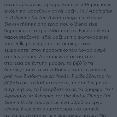
συνυπάρχουν με τη χαρά και την ευθυμία, ίσως
ακόμη και χορεύουν αργά μαζί». Το
I Apologize
in Advance for the Awful Things I’m Gonna
Do
γεννήθηκε από έργα που ο Bland είχε
δημοσιεύσει στη σελίδα του στο Facebook και
παρουσιάζονται εδώ μαζί με τις φωτογραφίες
του Dulli, μερικές από τις οποίες είχαν
εμφανιστεί στον προσωπικό του λογαριασμό
στο Instagram. Αποτυπώνοντας αυτά τα
στοιχεία σε έντυπη μορφή, το βιβλίο τα
διασώζει από το να χαθούν μέσα στη συνεχή
ροή των διαδικτυακών feeds. Συνδυάζοντας το
βέβηλο με το βαθυστόχαστο, το ασεβές με το
συγκινητικό, το ξεκαρδιστικό με το όμορφο, το
I
Apologize in Advance for the Awful Things I’m
Gonna Do
λειτουργεί ως ένα υβριδικό έργο
τέχνης ή ως ένα συμπληρωματικό φυσικό
αντικείμενο αυτών των ψηφιακών πηγών. Να