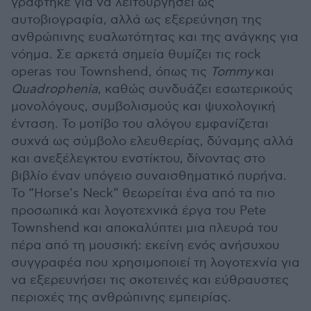
γράφτηκε για να λειτουργήσει ως
αυτοβιογραφία, αλλά ως εξερεύνηση της
ανθρώπινης ευαλωτότητας και της ανάγκης για
νόημα. Σε αρκετά σημεία θυμίζει τις rock
operas του Townshend, όπως τις
Tommy
και
Quadrophenia
, καθώς συνδυάζει εσωτερικούς
μονολόγους, συμβολισμούς και ψυχολογική
ένταση. Το μοτίβο του αλόγου εμφανίζεται
συχνά ως σύμβολο ελευθερίας, δύναμης αλλά
και ανεξέλεγκτου ενστίκτου, δίνοντας στο
βιβλίο έναν υπόγειο συναισθηματικό πυρήνα.
Το “Horse’s Neck” θεωρείται ένα από τα πιο
προσωπικά και λογοτεχνικά έργα του Pete
Townshend και αποκαλύπτει μια πλευρά του
πέρα από τη μουσική: εκείνη ενός ανήσυχου
συγγραφέα που χρησιμοποιεί τη λογοτεχνία για
να εξερευνήσει τις σκοτεινές και εύθραυστες
περιοχές της ανθρώπινης εμπειρίας.