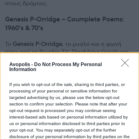
στους δρόμους.
Genesis P-Orridge – Coumplete Poems:
1960’s & 70’s
Το
Genesis P-Orridge
, το μυαλό και η φωνή
πίσω από τα Psychic TV, Throbbing Gristle και
COUM Transmissions, ξεκίνησε το καλλιτεχνικό
Avopolis -
Do Not Process My Personal
του ταξίδι τη δεκαετία του 1960 γράφοντας
Information
ποίηση. Η Heartworm Press παρουσιάζει με
υπερηφάνεια εκατοντάδες ποιήματα αυτού του
If you wish to opt-out of the sale, sharing to third parties, or
θρυλικού και επιδραστικού πρωτοπόρου, τα
processing of your personal or sensitive information for
targeted advertising by us, please use the below opt-out
οποία δεν είχαν ποτέ ξαναδημοσιευθεί ή
section to confirm your selection. Please note that after your
παρουσιαστεί στο κοινό. Η συλλογή αυτή
opt-out request is processed you may continue seeing
συστήνει το Genesis ως έναν στοχαστικό
interest-based ads based on personal information utilized by
καινοτόμο και έναν ασεβή προβοκάτορα, μέσα
us or personal information disclosed to third parties prior to
από περισσότερες από δύο δεκαετίες ποίησης,
your opt-out. You may separately opt-out of the further
disclosure of your personal information by third parties on the
από την beat έως την concrete poetry, και