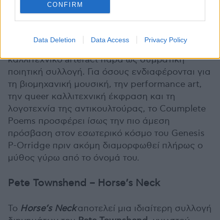
CONFIRM
και εισαγωγή από τον φίλο και συνεργάτη
Wesley Eisold. Σε αρκετές εκδόσεις
αναφέρεται ότι το βιβλίο ξεπερνά τις 200
Data Deletion
Data Access
Privacy Policy
σελίδες και λειτουργεί περισσότερο ως
καλλιτεχνικό artefact παρά ως συμβατική
ποιητική συλλογή. Για όσους ενδιαφέρονται για
τη βιομηχανική μουσική, την performance art,
την queer καλλιτεχνική έκφραση και τη
λογοτεχνία της αντικουλτούρας, το Coumplete
Poems προσφέρει ίσως την πιο άμεση
πρόσβαση στον εσωτερικό κόσμο του Genesis
P-Orridge πριν ακόμη διαμορφωθεί πλήρως ο
μύθος γύρω από το όνομά του.
Pete Townshend – Horse’s Neck
Το
Horse’s Neck
αποτελεί μια ιδιαίτερη συλλογή