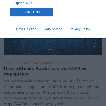
Opted Out
CONFIRM
Data Deletion
Data Access
Privacy Policy
AVOPOLIS TEAM
ΙΟΥΝ 24,2025
ΣΥΝΑΥΛΙΕΣ - ΕΛΛΗΝΙΚΑ
Όταν ο Bloody Hawk έκανε το ΟΑΚΑ να
παραμιλάει
Ο Bloody Hawk έκανε το ΟΑΚΑ να θυμίζει τελικό
Champions League: με 42.000 άτομα, μια σκηνή που
έπιασε φωτιά, και το "Φτηνά Τρικς 3" να γίνεται
συλλογικό παραλήρημα, η μεγαλύτερη rap συναυλία
στην Ελλάδα είναι πλέον γεγονός.