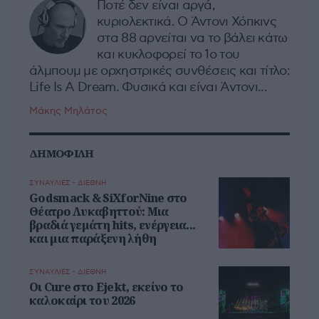
Ποτέ δεν είναι αργά,
κυριολεκτικά. Ο Άντονι Χόπκινς
στα 88 αρνείται να το βάλει κάτω
και κυκλοφορεί το 1ο του
άλμπουμ με ορχηστρικές συνθέσεις και τίτλο:
Life Is A Dream. Φυσικά και είναι Άντονι...
Μάκης Μηλάτος
ΔΗΜΟΦΙΛΗ
ΣΥΝΑΥΛΙΕΣ - ΔΙΕΘΝΗ
Godsmack & SiXforNine στο
Θέατρο Λυκαβηττού: Μια
βραδιά γεμάτη hits, ενέργεια...
και μια παράξενη λήθη
ΣΥΝΑΥΛΙΕΣ - ΔΙΕΘΝΗ
Οι Cure στο Ejekt, εκείνο το
καλοκαίρι του 2026