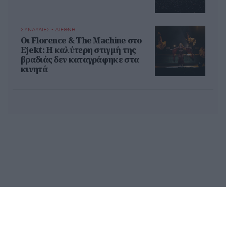
ΣΥΝΑΥΛΙΕΣ - ΔΙΕΘΝΗ
Oι Florence & The Machine στο
Ejekt: Η καλύτερη στιγμή της
βραδιάς δεν καταγράφηκε στα
κινητά