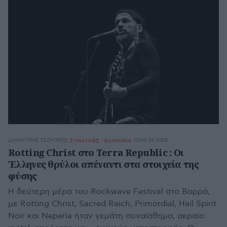
ΔΗΜΉΤΡΗΣ ΤΣΟΎΠΡΟΣ
ΙΟΥΝ 29,2025
ΣΥΝΑΥΛΙΕΣ - ΕΛΛΗΝΙΚΑ
Rotting Christ στο Terra Republic : Οι
Έλληνες θρύλοι απέναντι στα στοιχεία της
φύσης
Η δεύτερη μέρα του Rockwave Festival στο Βορρά,
με Rotting Christ, Sacred Reich, Primordial, Hail Spirit
Noir και Neperia ήταν γεμάτη συναίσθημα, ακραίο