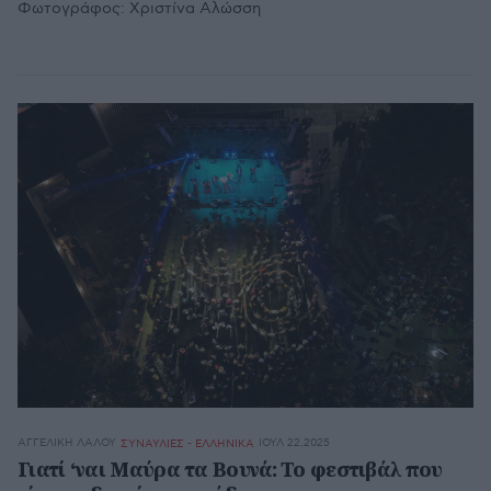
Φωτογράφος:
Χριστίνα Αλώσση
ΑΓΓΕΛΙΚΉ ΛΆΛΟΥ
ΙΟΥΛ 22,2025
ΣΥΝΑΥΛΙΕΣ - ΕΛΛΗΝΙΚΑ
Γιατί ‘ναι Mαύρα τα Bουνά: Το φεστιβάλ που