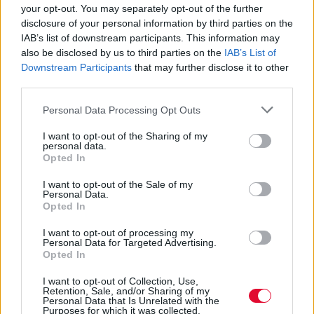
your opt-out. You may separately opt-out of the further
disclosure of your personal information by third parties on the
IAB’s list of downstream participants. This information may
also be disclosed by us to third parties on the
IAB’s List of
ΕΎΗ ΠΑΠΑΓΙΆΝΝΗ
ΙΟΥΝ 27,2025
ΣΥΝΑΥΛΙΕΣ - ΕΛΛΗΝΙΚΑ
Downstream Participants
that may further disclose it to other
NEKROTSOULITHRA • TURBOFLOW3000 &
third parties.
friends • GXHAN X STOLOU στην Τεχνόπολη
Personal Data Processing Opt Outs
Σε μια Αθήνα που βράζει μέσα και έξω, το line-up
των NEKROTSOULITHRA, TURBOFLOW3000 &
I want to opt-out of the Sharing of my
friends και GXHAN X STOLOU μετέτρεψε την
personal data.
Opted In
Τεχνόπολη σε rave θερμοκήπιο, με κάθε beat να
στάζει ιδρώτα, χαμόγελα και φουτουριστικό χάος.
I want to opt-out of the Sale of my
Personal Data.
Opted In
Χώρος:
Τεχνόπολη Δήμου Αθηναίων
Ημερομηνία διεξαγωγής:
25/06/2025
I want to opt-out of processing my
Personal Data for Targeted Advertising.
Opted In
I want to opt-out of Collection, Use,
Retention, Sale, and/or Sharing of my
Personal Data that Is Unrelated with the
Purposes for which it was collected.