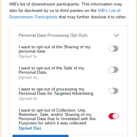
IAB’s list of downstream participants. This information may
τα Λαμπάκια", "Το Πιο Ωραίο Ξεφτυλίκι", "15
also be disclosed by us to third parties on the
IAB’s List of
'Αλφα", "Aerolin" και άλλων, ακούστηκαν
Downstream Participants
that may further disclose it to other
καινούρια κομμάτια όπως το "Athens Βy Νight",
third parties.
αλλά και συνθήματα υποστήριξης στον
Παλαιστινιακό λαό - γιατί, βεβαίως, όπως
Personal Data Processing Opt Outs
σχολιάστηκε, είμαστε στη σωστή πλευρά του
I want to opt-out of the Sharing of my
ρεγκετόν, αλλά πρωτίστως επιδιώκουμε να
personal data.
Opted In
είμαστε στη σωστή πλευρά της ιστορίας. Το live
έκλεισε με το "Θανάτω Θάνατο Πατήσια" και
I want to opt-out of the Sale of my
Personal Data.
την προσωπική μου αίσθηση πως, μαζί με τις
Opted In
τοξίνες του ιδρώτα, κύλησε από τα κορμιά μας
και λιγάκι από το βάρος των ημερών.
I want to opt-out of processing my
Personal Data for Targeted Advertising.
Opted In
I want to opt-out of Collection, Use,
Retention, Sale, and/or Sharing of my
Personal Data that Is Unrelated with the
Purposes for which it was collected.
Opted Out