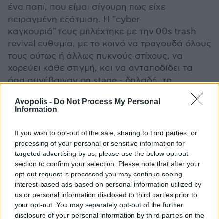
ένα παπί, που είμαι σίγουρη πως είχε
πειραγμένη εξάτμιση. Η "cyber
καγκουριά" τους μπλέχτηκε με την 00s trash
revival ευθυμία, με το κοινό να τραγουδά όλους
τους ούτως ή άλλως πυκνούς στίχους, να
χορεύει κάθε στιγμή, και να ανταποδίδει τα
όσα συνέβαιναν on stage - δηλαδή, τα
πήγαινε-έλα, τα λικνίσματα, τον χαβαλέ, τα
Avopolis -
Do Not Process My Personal
μεταξύ της παρέας πειράγματα. Χωρίς
Information
ιδιαίτερες εκπλήξεις, αλλά με μία συνεχή hyper
διάθεση, πέρασαν απ’ όλες τις γνωστές
If you wish to opt-out of the sale, sharing to third parties, or
στάσεις της Αθήνας που δεν παίρνει πολύ στα
processing of your personal or sensitive information for
σοβαρά τον εαυτό της, όχι γιατί υπολείπεται
targeted advertising by us, please use the below opt-out
section to confirm your selection. Please note that after your
σκέψης ή αισθητικής, αλλά γιατί έχει αρκετή
opt-out request is processed you may continue seeing
από αυτή ώστε να παίζει το παιχνίδι με τρόπο
interest-based ads based on personal information utilized by
που να βγαίνει κερδισμένη - και να διασκεδάζει
us or personal information disclosed to third parties prior to
φοβερά κατά τη διάρκεια. Μεταξύ των
your opt-out. You may separately opt-out of the further
"Μπαούλο", "666", "Κακό Tαξίδι", "Μου Aνάβεις
disclosure of your personal information by third parties on the