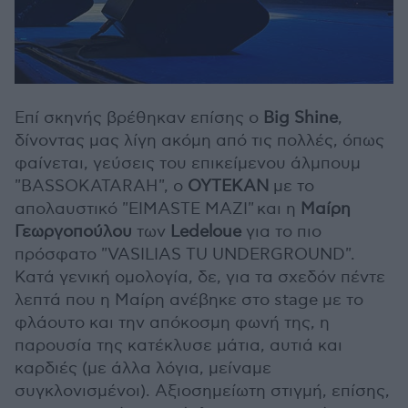
Επί σκηνής βρέθηκαν επίσης ο
Big Shine
,
δίνοντας μας λίγη ακόμη από τις πολλές, όπως
φαίνεται, γεύσεις του επικείμενου άλμπουμ
"BASSOKATARAH", ο
ΟΥΤΕΚΑΝ
με το
απολαυστικό "EIMASTE MAZI" και η
Μαίρη
Γεωργοπούλου
των
Ledeloue
για το πιο
πρόσφατο "VASILIAS TU UNDERGROUND".
Κατά γενική ομολογία, δε, για τα σχεδόν πέντε
λεπτά που η Μαίρη ανέβηκε στο stage με το
φλάουτο και την απόκοσμη φωνή της, η
παρουσία της κατέκλυσε μάτια, αυτιά και
καρδιές (με άλλα λόγια, μείναμε
συγκλονισμένοι). Αξιοσημείωτη στιγμή, επίσης,