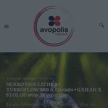
ΙΟΥΝ 27,2025
ΣΥΝΑΥΛΙΕΣ - ΕΛΛΗΝΙΚΑ
NEKROTSOULITHRA •
TURBOFLOW3000 & friends • GXHAN X
STOLOU στην Τεχνόπολη
Σε μια Αθήνα που βράζει μέσα και έξω, το