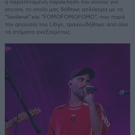
η παρατεταμένη παράκληση του κοινού για
encore, το οποίο μας δόθηκε απλόχερα με τα
"Seolanai" και "FOMOFOMOFOMO", που παρά
την απουσία του Libys, τραγουδήθηκε από όλα
τα στόματα ανεξαιρέτως.