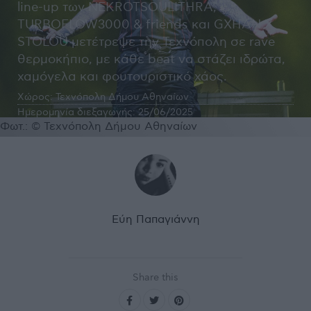
line-up των NEKROTSOULITHRA,
TURBOFLOW3000 & friends και GXHAN X
STOLOU μετέτρεψε την Τεχνόπολη σε rave
θερμοκήπιο, με κάθε beat να στάζει ιδρώτα,
χαμόγελα και φουτουριστικό χάος.
Χώρος:
Τεχνόπολη Δήμου Αθηναίων
Ημερομηνία διεξαγωγής:
25/06/2025
Φωτ.: © Τεχνόπολη Δήμου Αθηναίων
Εύη Παπαγιάννη
Share this