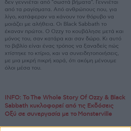
δεν γεννιέται από "σωστά βήματα". Γεννιέται
από τα ραγίσματα. Από ανθρώπους που, για
λίγο, κατάφεραν να κάνουν τον θόρυβο να
μοιάζει με αλήθεια. Οι Black Sabbath το
έκαναν πρώτοι. Ο Ozzy το κουβάλησε μετά και
μόνος του, σαν κατάρα και σαν δώρο. Κι αυτό
το βιβλίο είναι ένας τρόπος να ξαναδείς πώς
χτίστηκε το κτίριο, και να συνειδητοποιήσεις,
με μια μικρή πικρή χαρά, ότι ακόμη μένουμε
όλοι μέσα του.
INFO: To The Whole Story Of Ozzy & Black
Sabbath κυκλοφορεί από τις Εκδόσεις
Οξύ σε συνεργασία με το Monsterville