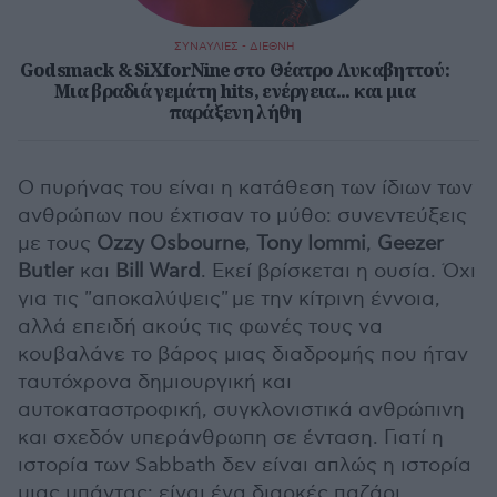
ΣΥΝΑΥΛΙΕΣ - ΔΙΕΘΝΗ
Godsmack & SiXforNine στο Θέατρο Λυκαβηττού:
Μια βραδιά γεμάτη hits, ενέργεια... και μια
παράξενη λήθη
Ο πυρήνας του είναι η κατάθεση των ίδιων των
ανθρώπων που έχτισαν το μύθο: συνεντεύξεις
με τους
Ozzy Osbourne
,
Tony Iommi
,
Geezer
Butler
και
Bill Ward
. Εκεί βρίσκεται η ουσία. Όχι
για τις "αποκαλύψεις" με την κίτρινη έννοια,
αλλά επειδή ακούς τις φωνές τους να
κουβαλάνε το βάρος μιας διαδρομής που ήταν
ταυτόχρονα δημιουργική και
αυτοκαταστροφική, συγκλονιστικά ανθρώπινη
και σχεδόν υπεράνθρωπη σε ένταση. Γιατί η
ιστορία των Sabbath δεν είναι απλώς η ιστορία
μιας μπάντας: είναι ένα διαρκές παζάρι