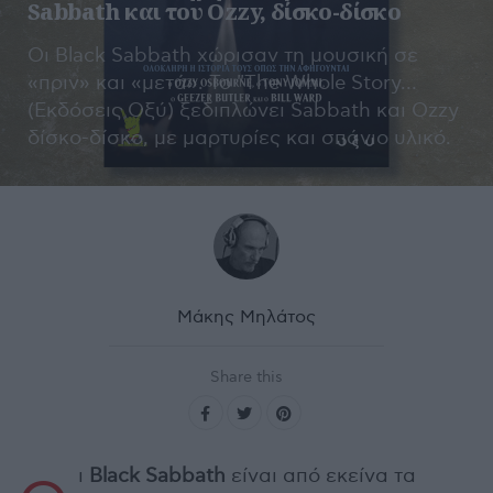
Sabbath και του Ozzy, δίσκο-δίσκο
Οι Black Sabbath χώρισαν τη μουσική σε
«πριν» και «μετά». Το "The Whole Story…
(Εκδόσεις Οξύ) ξεδιπλώνει Sabbath και Ozzy
δίσκο-δίσκο, με μαρτυρίες και σπάνιο υλικό.
Μάκης Μηλάτος
Share this
ι
Black Sabbath
είναι από εκείνα τα