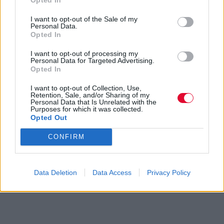
Άντονι Χόπκινς στα 88 αρνείται να το
I want to opt-out of the Sale of my
βάλει κάτω και κυκλοφορεί το 1ο του
Personal Data.
άλμπουμ με ορχηστρικές συνθέσεις και
Opted In
τίτλο: Life Is A Dream. Φυσικά και είναι Άντονι...
I want to opt-out of processing my
Μάκης Μηλάτος
Personal Data for Targeted Advertising.
Opted In
I want to opt-out of Collection, Use,
Retention, Sale, and/or Sharing of my
Personal Data that Is Unrelated with the
Purposes for which it was collected.
Opted Out
CONFIRM
Data Deletion
Data Access
Privacy Policy