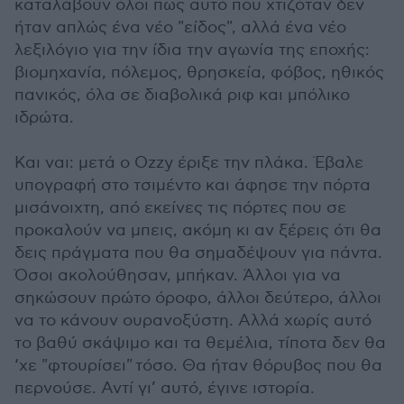
καταλάβουν όλοι πως αυτό που χτιζόταν δεν
ήταν απλώς ένα νέο "είδος", αλλά ένα νέο
λεξιλόγιο για την ίδια την αγωνία της εποχής:
βιομηχανία, πόλεμος, θρησκεία, φόβος, ηθικός
πανικός, όλα σε διαβολικά ριφ και μπόλικο
ιδρώτα.
Και ναι: μετά ο Ozzy έριξε την πλάκα. Έβαλε
υπογραφή στο τσιμέντο και άφησε την πόρτα
μισάνοιχτη, από εκείνες τις πόρτες που σε
προκαλούν να μπεις, ακόμη κι αν ξέρεις ότι θα
δεις πράγματα που θα σημαδέψουν για πάντα.
Όσοι ακολούθησαν, μπήκαν. Άλλοι για να
σηκώσουν πρώτο όροφο, άλλοι δεύτερο, άλλοι
να το κάνουν ουρανοξύστη. Αλλά χωρίς αυτό
το βαθύ σκάψιμο και τα θεμέλια, τίποτα δεν θα
‘χε "φτουρίσει" τόσο. Θα ήταν θόρυβος που θα
περνούσε. Αντί γι’ αυτό, έγινε ιστορία.