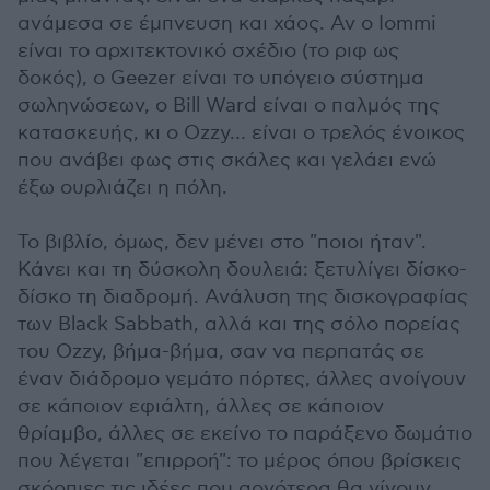
ανάμεσα σε έμπνευση και χάος. Αν ο Iommi
είναι το αρχιτεκτονικό σχέδιο (το ριφ ως
δοκός), ο Geezer είναι το υπόγειο σύστημα
σωληνώσεων, ο Bill Ward είναι ο παλμός της
κατασκευής, κι ο Ozzy… είναι ο τρελός ένοικος
που ανάβει φως στις σκάλες και γελάει ενώ
έξω ουρλιάζει η πόλη.
Το βιβλίο, όμως, δεν μένει στο "ποιοι ήταν".
Κάνει και τη δύσκολη δουλειά: ξετυλίγει δίσκο-
δίσκο τη διαδρομή. Ανάλυση της δισκογραφίας
των Black Sabbath, αλλά και της σόλο πορείας
του Ozzy, βήμα-βήμα, σαν να περπατάς σε
έναν διάδρομο γεμάτο πόρτες, άλλες ανοίγουν
σε κάποιον εφιάλτη, άλλες σε κάποιον
θρίαμβο, άλλες σε εκείνο το παράξενο δωμάτιο
που λέγεται "επιρροή": το μέρος όπου βρίσκεις
σκόρπιες τις ιδέες που αργότερα θα γίνουν