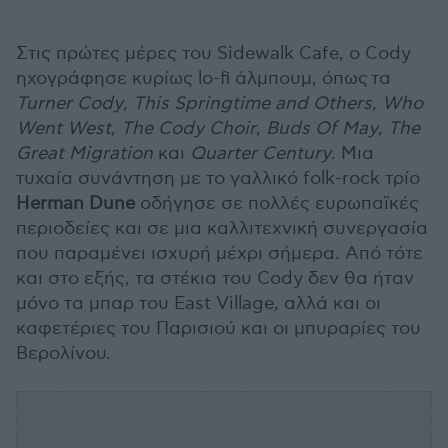
Στις πρώτες μέρες του Sidewalk Cafe, ο Cody
ηχογράφησε κυρίως lo-fi άλμπουμ, όπως τα
Turner Cody
,
This Springtime and Others
,
Who
Went West
,
The Cody Choir
,
Buds Of May
,
The
Great Migration
και
Quarter Century
. Μια
τυχαία συνάντηση με το γαλλικό folk-rock τρίο
Herman Dune
οδήγησε σε πολλές ευρωπαϊκές
περιοδείες και σε μια καλλιτεχνική συνεργασία
που παραμένει ισχυρή μέχρι σήμερα. Από τότε
και στο εξής, τα στέκια του Cody δεν θα ήταν
μόνο τα μπαρ του East Village, αλλά και οι
καφετέριες του Παρισιού και οι μπυραρίες του
Βερολίνου.