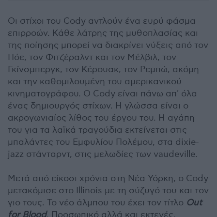
Οι στίχοι του Cody αντλούν ένα ευρύ φάσμα
επιρροών. Κάθε λάτρης της μυθοπλασίας και
της ποίησης μπορεί να διακρίνει νύξεις από τον
Πόε, τον Φιτζέραλντ και τον Μέλβιλ, τον
Γκίνσμπεργκ, τον Κέρουακ, τον Ρεμπώ, ακόμη
και την καθομιλουμένη του αμερικανικού
κινηματογράφου. Ο Cody είναι πάνω απ' όλα
ένας δημιουργός στίχων. Η γλώσσα είναι ο
ακρογωνιαίος λίθος του έργου του. Η αγάπη
του για τα λαϊκά τραγούδια εκτείνεται στις
μπαλάντες του Εμφυλίου Πολέμου, στα dixie-
jazz στάνταρντ, στις μελωδίες των vaudeville.
Μετά από είκοσι χρόνια στη Νέα Υόρκη, ο Cody
μετακόμισε στο Illinois με τη σύζυγό του και τον
γιο τους. Το νέο άλμπου του έχει τον τίτλο
Out
for Blood
. Προσωπικό αλλά και εκτενές,