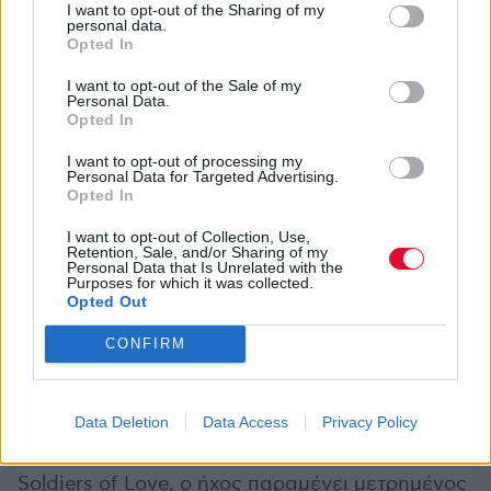
I want to opt-out of the Sharing of my
personal data.
Opted In
I want to opt-out of the Sale of my
Personal Data.
Opted In
I want to opt-out of processing my
Personal Data for Targeted Advertising.
Opted In
Στο
Out For Blood
, ο Cody στρέφεται πλήρως
I want to opt-out of Collection, Use,
Retention, Sale, and/or Sharing of my
στη γλώσσα της country τραγουδοποιίας. Τα
Personal Data that Is Unrelated with the
Purposes for which it was collected.
τραγούδια ξεδιπλώνονται σαν μικρές,
Opted Out
αυτοτελείς ιστορίες, αντλώντας έμπνευση από
ιδέες ελευθερίας και λύτρωσης. Μεγάλο μέρος
CONFIRM
αυτής της οπτικής προέρχεται από τη
μετακόμιση του Cody από τη Νέα Υόρκη στο
Data Deletion
Data Access
Privacy Policy
Ιλινόι. Επανενώνοντας τον εαυτό του με τον
παραγωγό Nicolas Michaux και τους The
Soldiers of Love, ο ήχος παραμένει μετρημένος