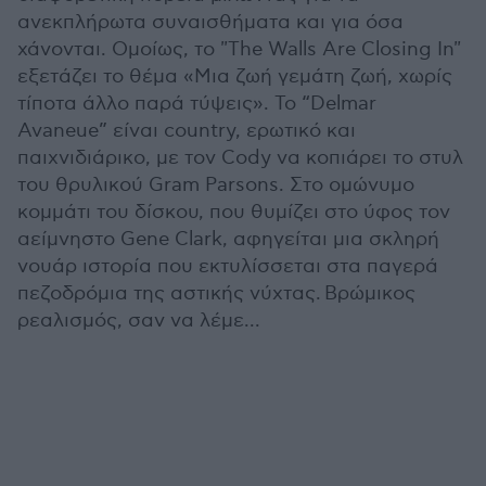
ανεκπλήρωτα συναισθήματα και για όσα
χάνονται. Ομοίως, το "The Walls Are Closing In"
εξετάζει το θέμα «Μια ζωή γεμάτη ζωή, χωρίς
τίποτα άλλο παρά τύψεις». Το “Delmar
Avaneue” είναι country, ερωτικό και
παιχνιδιάρικο, με τον Cody να κοπιάρει το στυλ
του θρυλικού Gram Parsons. Στo ομώνυμο
κομμάτι του δίσκου, που θυμίζει στο ύφος τον
αείμνηστο Gene Clark, αφηγείται μια σκληρή
νουάρ ιστορία που εκτυλίσσεται στα παγερά
πεζοδρόμια της αστικής νύχτας. Βρώμικος
ρεαλισμός, σαν να λέμε...