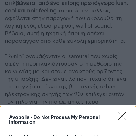
στιλβώνεται από ένα επίσης πρωτόγνωρο lush,
cool και noir feeling
το οποίο εν πολλοίς
οφείλεται στην παραγωγή που ακολουθεί τη
λογική ενός εξωστρεφούς wall of sound.
Βέβαια, αυτή η ηχητική άποψη απέχει
παρασάγγας από κάθε εύκολη εμπορικότητα.
“Rōnin” ονομάζονταν οι samurai που χωρίς
αφέντη περιπλανιόντουσαν στη μεθόριο της
κοινωνίας μα και στους ανοιχτούς ορίζοντες
της ύπαρξης. Δεν είναι, λοιπόν, τυχαίο ότι ένα
τα πιο γνήσια τέκνα της βρετανικής urban
ηλεκτρονικής σκηνής των 90s επιλέγει αυτόν
τον τίτλο για την πιο ώριμη ως τώρα
κυκλοφορία του.
Avopolis -
Do Not Process My Personal
Information