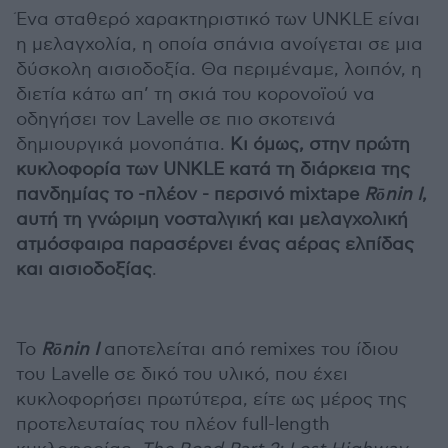
Ένα σταθερό χαρακτηριστικό των UNKLE είναι
η μελαγχολία, η οποία σπάνια ανοίγεται σε μια
δύσκολη αισιοδοξία. Θα περιμέναμε, λοιπόν, η
διετία κάτω απ’ τη σκιά του κορονοϊού να
οδηγήσει τον Lavelle σε πιο σκοτεινά
δημιουργικά μονοπάτια.
Κι όμως, στην πρώτη
κυκλοφορία των UNKLE κατά τη διάρκεια της
πανδημίας το -πλέον - περσινό mixtape
Rōnin I
,
αυτή τη γνώριμη νοσταλγική και μελαγχολική
ατμόσφαιρα παρασέρνει ένας αέρας ελπίδας
και αισιοδοξίας
.
To
Rōnin I
αποτελείται από remixes του ίδιου
του Lavelle σε δικό του υλικό, που έχει
κυκλοφορήσει πρωτύτερα, είτε ως μέρος της
προτελευταίας του πλέον full-length