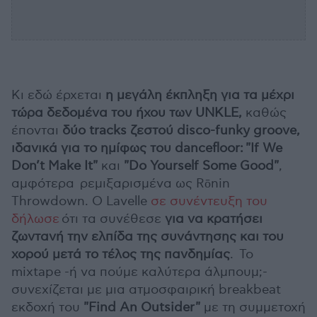
Κι εδώ έρχεται
η μεγάλη έκπληξη για τα μέχρι
τώρα δεδομένα του ήχου των UNKLE,
καθώς
έπονται
δύο tracks ζεστού disco-funky groove,
ιδανικά για το ημίφως του dancefloor:
"If We
Don’t Make It"
και
"Do Yourself Some Good"
,
αμφότερα ρεμιξαρισμένα ως Rōnin
Throwdown. Ο Lavelle
σε συνέντευξη του
δήλωσε
ότι τα συνέθεσε
για να κρατήσει
ζωντανή την ελπίδα της συνάντησης και του
χορού μετά το τέλος της πανδημίας
. Το
mixtape -ή να πούμε καλύτερα άλμπουμ;-
συνεχίζεται με μια ατμοσφαιρική breakbeat
εκδοχή του
"Find An Outsider"
με τη συμμετοχή