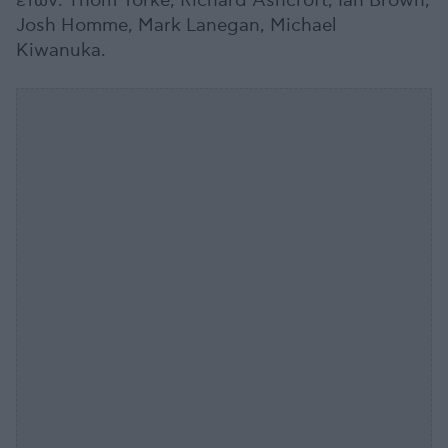
ετών: Thom Yorke, Richard Ashcroft, Ian Brown,
Josh Homme, Mark Lanegan, Michael
Kiwanuka.