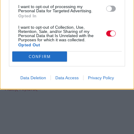
Ακολούθησε το Avopolis Network στο
Google
I want to opt-out of processing my
News
Personal Data for Targeted Advertising.
Opted In
I want to opt-out of Collection, Use,
Retention, Sale, and/or Sharing of my
Personal Data that Is Unrelated with the
MOOD OF THE DAY
Purposes for which it was collected.
Opted Out
Ποτέ δεν είναι αργά, κυριολεκτικά. Ο
CONFIRM
Άντονι Χόπκινς στα 88 αρνείται να το
βάλει κάτω και κυκλοφορεί το 1ο του
άλμπουμ με ορχηστρικές συνθέσεις και
Data Deletion
Data Access
Privacy Policy
τίτλο: Life Is A Dream. Φυσικά και είναι Άντονι...
Μάκης Μηλάτος