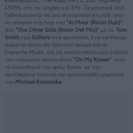
κυκλοφορίας,
The Road Part 2: Lost Highway
(2019), είτε σε singles και EPs. Τα μουσικά στιλ
ξεδιπλώνονται σε μια συναρπαστική ροή: από
το υπόγειο trip hop του
"Ar.Mour (Rōnin Dub)"
,
στο
"The Other Side (Rōnin Def Mix)"
με το
Tom
Smith
των
Editors
στα φωνητικά, ένα synthpop
άσμα το οποίο θα ζήλευαν ακόμα και οι
Depeche Mode, για να ακολουθήσει μια εκδοχή
του υπέροχου τραγουδιού
"On My Knees"
-από
το soundtrack του φιλμ
Roma
- με την
ταυτόχρονα ταπεινή και μεγαλειώδη ερμηνεία
του
Michael Kiwanuka
.