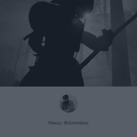
Νίκος Φιλιππαίος