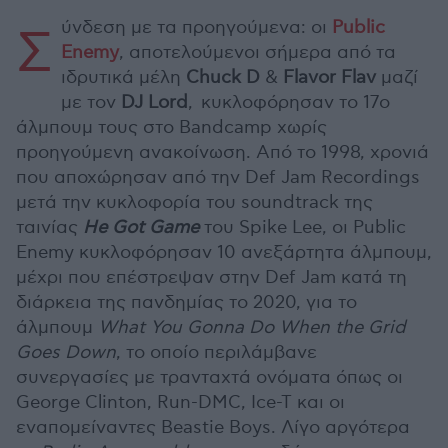
ύνδεση με τα προηγούμενα: οι
Public
Σ
Enemy
, αποτελούμενοι σήμερα από τα
ιδρυτικά μέλη
Chuck D
&
Flavor Flav
μαζί
με τον
DJ Lord
, κυκλοφόρησαν το 17ο
άλμπουμ τους στο Bandcamp χωρίς
προηγούμενη ανακοίνωση. Από το 1998, χρονιά
που αποχώρησαν από την Def Jam Recordings
μετά την κυκλοφορία του soundtrack της
ταινίας
He Got Game
του Spike Lee, οι Public
Enemy κυκλοφόρησαν 10 ανεξάρτητα άλμπουμ,
μέχρι που επέστρεψαν στην Def Jam κατά τη
διάρκεια της πανδημίας το 2020, για το
άλμπουμ
What You Gonna Do When the Grid
Goes Down
, το οποίο περιλάμβανε
συνεργασίες με τρανταχτά ονόματα όπως οι
George Clinton, Run-DMC, Ice-T και οι
εναπομείναντες Beastie Boys. Λίγο αργότερα