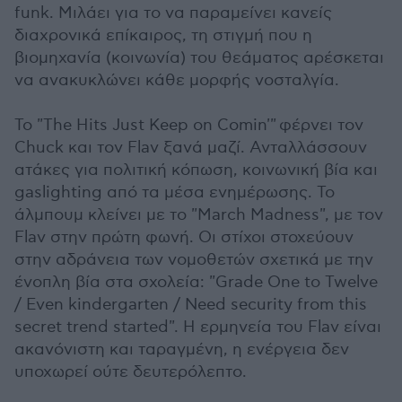
funk. Μιλάει για το να παραμείνει κανείς
διαχρονικά επίκαιρος, τη στιγμή που η
βιομηχανία (κοινωνία) του θεάματος αρέσκεται
να ανακυκλώνει κάθε μορφής νοσταλγία.
Το "The Hits Just Keep on Comin'" φέρνει τον
Chuck και τον Flav ξανά μαζί. Ανταλλάσσουν
ατάκες για πολιτική κόπωση, κοινωνική βία και
gaslighting από τα μέσα ενημέρωσης. Το
άλμπουμ κλείνει με το "March Madness", με τον
Flav στην πρώτη φωνή. Οι στίχοι στοχεύουν
στην αδράνεια των νομοθετών σχετικά με την
ένοπλη βία στα σχολεία: "Grade One to Twelve
/ Even kindergarten / Need security from this
secret trend started". Η ερμηνεία του Flav είναι
ακανόνιστη και ταραγμένη, η ενέργεια δεν
υποχωρεί ούτε δευτερόλεπτο.