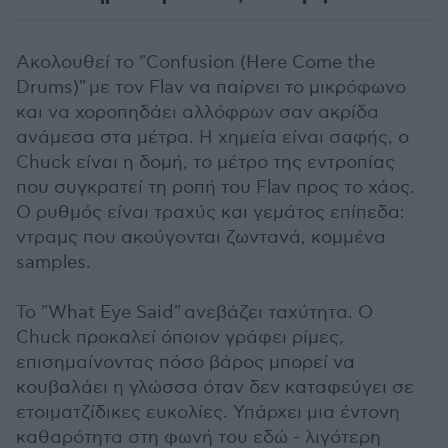
Ακολουθεί το "Confusion (Here Come the
Drums)" με τον Flav να παίρνει το μικρόφωνο
και να χοροπηδάει αλλόφρων σαν ακρίδα
ανάμεσα στα μέτρα. Η χημεία είναι σαφής, ο
Chuck είναι η δομή, το μέτρο της εντροπίας
που συγκρατεί τη ροπή του Flav προς το χάος.
Ο ρυθμός είναι τραχύς και γεμάτος επίπεδα:
ντραμς που ακούγονται ζωντανά, κομμένα
samples.
Το "What Eye Said" ανεβάζει ταχύτητα. Ο
Chuck προκαλεί όποιον γράφει ρίμες,
επισημαίνοντας πόσο βάρος μπορεί να
κουβαλάει η γλώσσα όταν δεν καταφεύγει σε
ετοιματζίδικες ευκολίες. Υπάρχει μια έντονη
καθαρότητα στη φωνή του εδώ - λιγότερη