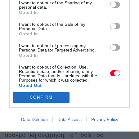
διαφορετική κατεύθυνση: πιο αργό τέμπο, soul
I want to opt-out of the Sharing of my
personal data.
samples δουλεμένα στο παρασκήνιο και μια
Opted In
αφηγηματική φωνή.
I want to opt-out of the Sale of my
Personal Data.
Το "Messy Hens" χαρίζει στον Flav το πρώτο του
Opted In
σόλο κομμάτι στο άλμπουμ. Είναι όλο
I want to opt-out of processing my
χλευασμός και ενέργεια, δομημένο γύρω από
Personal Data for Targeted Advertising.
Opted In
έναν αραιό ρυθμό με πολύ χώρο ανάμεσα στα
χτυπήματα και τα snares. Η ροή του είναι
I want to opt-out of Collection, Use,
Retention, Sale, and/or Sharing of my
χαλαρή και ακανόνιστη, στηριζόμενος
Personal Data that Is Unrelated with the
Purposes for which it was collected.
περισσότερο στον ρυθμό παρά στην
Opted Out
ομοιοκαταληξία. Το "Fools Fools Fools (Dirty
Drums Mixx)" ζωηρεύει με τα ζωντανά ντραμς
CONFIRM
του
Tré Cool
των Green Day. Ο Chuck ραπάρει
για την ψηφιακή ψευδαίσθηση, εστιάζοντας
στα ψεύτικα προφίλ και τα fake news που
Data Deletion
Data Access
Privacy Policy
έχουν αντικαταστήσει την επικοινωνία και την
πραγματική συζήτηση. Το "Fools Fool