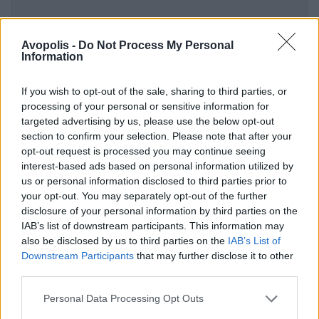
Avopolis -
Do Not Process My Personal
Information
If you wish to opt-out of the sale, sharing to third parties, or
processing of your personal or sensitive information for
targeted advertising by us, please use the below opt-out
section to confirm your selection. Please note that after your
opt-out request is processed you may continue seeing
interest-based ads based on personal information utilized by
us or personal information disclosed to third parties prior to
your opt-out. You may separately opt-out of the further
Στο "Evil Way" ο Chuck αναλαμβάνει ο ίδιος τα
disclosure of your personal information by third parties on the
ηνία της παραγωγής. Αυτό το κομμάτι
IAB’s list of downstream participants. This information may
στρέφεται έντονα σε ροκ υφές - κιθάρες με
also be disclosed by us to third parties on the
IAB’s List of
στρώσεις, κύμβαλα που δυναμιτίζουν, έντονη
Downstream Participants
that may further disclose it to other
third parties.
παραμόρφωση μεσαίων συχνοτήτων. Οι στίχοι
και εδώ αναφέρονται σε θέματα διαφθοράς.
Personal Data Processing Opt Outs
Το "Sexegenarian" τραβάει τα πράγματα σε μια