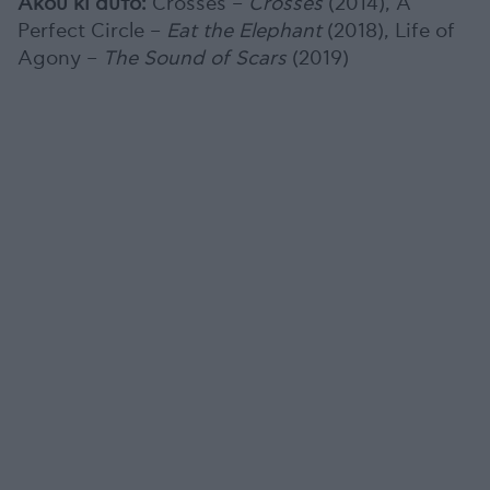
Άκου κι αυτό:
Crosses –
Crosses
(2014), A
Perfect Circle –
Eat the Elephant
(2018), Life of
Agony –
The Sound of Scars
(2019)