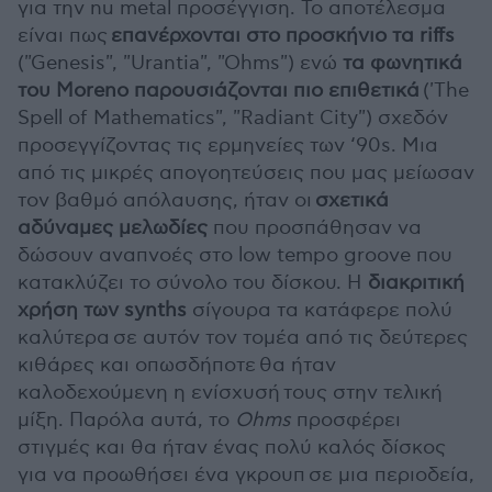
για την nu metal προσέγγιση. Το αποτέλεσμα
είναι πως
επανέρχονται στο προσκήνιο τα riffs
("Genesis", "Urantia", "Ohms") ενώ
τα φωνητικά
του Moreno παρουσιάζονται πιο επιθετικά
('The
Spell of Mathematics", "Radiant City") σχεδόν
προσεγγίζοντας τις ερμηνείες των ‘90s. Μια
από τις μικρές απογοητεύσεις που μας μείωσαν
τον βαθμό απόλαυσης, ήταν οι
σχετικά
αδύναμες μελωδίες
που προσπάθησαν να
δώσουν αναπνοές στο low tempo groove που
κατακλύζει το σύνολο του δίσκου. Η
διακριτική
χρήση των synths
σίγουρα τα κατάφερε πολύ
καλύτερα σε αυτόν τον τομέα από τις δεύτερες
κιθάρες και οπωσδήποτε θα ήταν
καλοδεχούμενη η ενίσχυσή τους στην τελική
μίξη. Παρόλα αυτά, το
Ohms
προσφέρει
στιγμές και θα ήταν ένας πολύ καλός δίσκος
για να προωθήσει ένα γκρουπ σε μια περιοδεία,