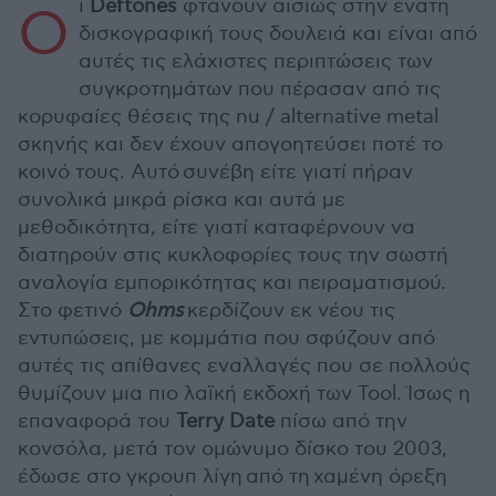
ι
Deftones
φτάνουν αισίως στην ένατη
Ο
δισκογραφική τους δουλειά και είναι από
αυτές τις ελάχιστες περιπτώσεις των
συγκροτημάτων που πέρασαν από τις
κορυφαίες θέσεις της nu / alternative metal
σκηνής και δεν έχουν απογοητεύσει ποτέ το
κοινό τους. Αυτό συνέβη είτε γιατί πήραν
συνολικά μικρά ρίσκα και αυτά με
μεθοδικότητα, είτε γιατί καταφέρνουν να
διατηρούν στις κυκλοφορίες τους την σωστή
αναλογία εμπορικότητας και πειραματισμού.
Στο φετινό
Ohms
κερδίζουν εκ νέου τις
εντυπώσεις, με κομμάτια που σφύζουν από
αυτές τις απίθανες εναλλαγές που σε πολλούς
θυμίζουν μια πιο λαϊκή εκδοχή των Tool. Ίσως η
επαναφορά του
Terry Date
πίσω από την
κονσόλα, μετά τον ομώνυμο δίσκο του 2003,
έδωσε στο γκρουπ λίγη από τη χαμένη όρεξη