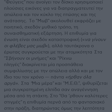
"Φεύγεις" που ανοίγει τον δίσκο χρησιμοποιεί
πλούσιες εικόνες για να διαπραγματευτεί την
απώλεια και τον κύκλο της πτώσης και της
ανάτασης. Tο "Μωβ" ακολουθεί εκφράζει με
ποιητικό, σχεδόν μυθικό τρόπο, τη
συναισθηματική εξάρτηση. Η επιθυμία για
ένωση είναι σχεδόν καταστροφική («
να γίνουν
οι φλέβες μας μωβ
»), αλλά ταυτόχρονα ο
έρωτας συγκρούεται με την ατομικότητα Στα
"Σβήνουν οι μνήμες" και "Ρίχνω
πληγές" διακρίνεται μία προσπάθεια
συμφιλίωσης με την απώλεια αλλά και με τον
ίδιο του τον χρόνο — πάντα
«ήρθαν όλα
αργά»
. Στα
"
Μια μέρα" και "Μ.Ε.Θ.", ψιθυρίζεται
μια συγκρατημένη ελπίδα σαν αναγέννηση
μέσα από τη στάχτη. Στο "Θα ‘ρθουν καλύτερες
στιγμές" η επιθυμία περνά από το φαντασιακό
στην πράξη, διατηρώντας όμως την λεπτότητα