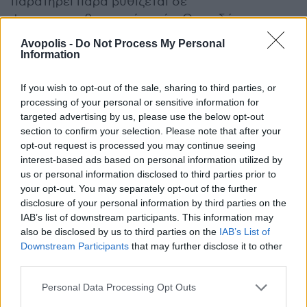
παρατηρεί παρά βυθίζεται σε
ψυχοσυναισθηματικά τοπία. Οπωσδήποτε,
ακούγεται ευχάριστα, λαμβάνοντας τη δική του
Avopolis -
Do Not Process My Personal
διακριτική αλλά επάξια θέση μεταξύ των
Information
λοιπών εγχώριων κυκλοφοριών της χρονιάς.
If you wish to opt-out of the sale, sharing to third parties, or
processing of your personal or sensitive information for
targeted advertising by us, please use the below opt-out
section to confirm your selection. Please note that after your
opt-out request is processed you may continue seeing
interest-based ads based on personal information utilized by
us or personal information disclosed to third parties prior to
your opt-out. You may separately opt-out of the further
disclosure of your personal information by third parties on the
IAB’s list of downstream participants. This information may
also be disclosed by us to third parties on the
IAB’s List of
Downstream Participants
that may further disclose it to other
third parties.
Personal Data Processing Opt Outs