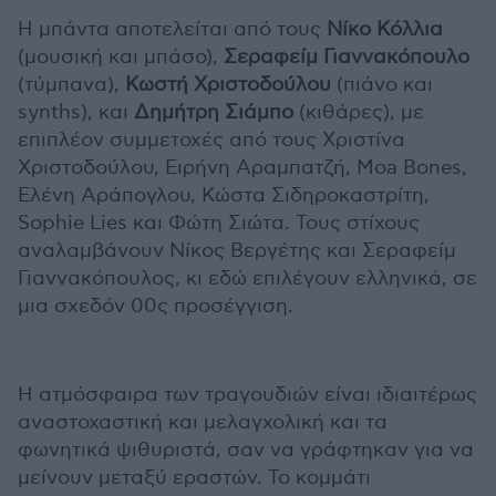
Η μπάντα αποτελείται από τους
Νίκο Κόλλια
(μουσική και μπάσο),
Σεραφείμ Γιαννακόπουλο
(τύμπανα),
Κωστή Χριστοδούλου
(πιάνο και
synths), και
Δημήτρη Σιάμπο
(κιθάρες), με
επιπλέον συμμετοχές από τους Χριστίνα
Χριστοδούλου, Ειρήνη Αραμπατζή, Moa Bones,
Ελένη Αράπογλου, Κώστα Σιδηροκαστρίτη,
Sophie Lies και Φώτη Σιώτα. Τους στίχους
αναλαμβάνουν Νίκος Βεργέτης και Σεραφείμ
Γιαννακόπουλος, κι εδώ επιλέγουν ελληνικά, σε
μια σχεδόν 00ς προσέγγιση.
Η ατμόσφαιρα των τραγουδιών είναι ιδιαιτέρως
αναστοχαστική και μελαγχολική και τα
φωνητικά ψιθυριστά, σαν να γράφτηκαν για να
μείνουν μεταξύ εραστών. Το κομμάτι