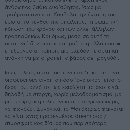
συναισθήματα. Κάπου εκεί υπάρχει ένας
άνθρωπος βαθιά ευαίσθητος, ίσως με
τραύματα ανοιχτά. Κουβαλά την ένταση του
έρωτα, το πένθος της απώλειας, τη σωματική
κόπωση του χρόνου και των αλλεπάλληλων
προσπαθειών. Και όμως, μέσα σε αυτή τη
σκοτεινιά δεν υπάρχει παραίτηση αλλά υπάρχει
επεξεργασία, ποίηση, μια σχεδόν πεισματική
ανάγκη να μετατραπεί το βάρος σε τραγούδι.
Ίσως τελικά, αυτό που κάνει το δίσκο αυτό να
διαφέρει δεν είναι το πόσο "ονειρικός" είναι ο
ήχος του, αλλά το πώς χειρίζεται τα σκοτεινά,
δηλαδή με στοργή, χωρίς μελοδραματισμό, με
μια υπαρξιακή ειλικρίνεια που συγκινεί χωρίς
να φωνάζει. Συνολικά, το
Μονόκερως
φαίνεται
να είναι ένας προσεγμένος dream pop /
ατμοσφαιρικός δίσκος που περισσότερο