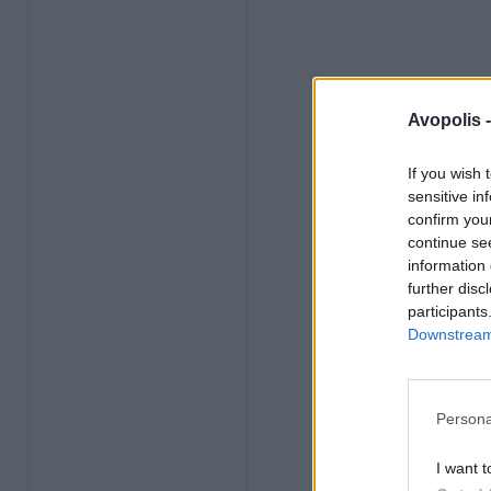
Avopolis 
If you wish 
sensitive in
confirm you
continue se
information 
further disc
participants
Downstream 
Persona
I want t