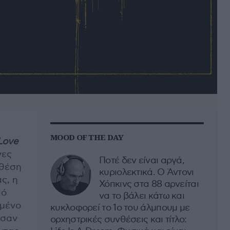
MOOD OF THE DAY
Love
νες
Ποτέ δεν είναι αργά,
 θέση
κυριολεκτικά. Ο Άντονι
ς, η
Χόπκινς στα 88 αρνείται
πό
να το βάλει κάτω και
μένο
κυκλοφορεί το 1ο του άλμπουμ με
ισαν
ορχηστρικές συνθέσεις και τίτλο: