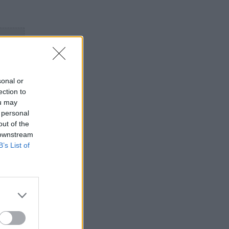
sonal or
ection to
ou may
 personal
out of the
 downstream
B’s List of