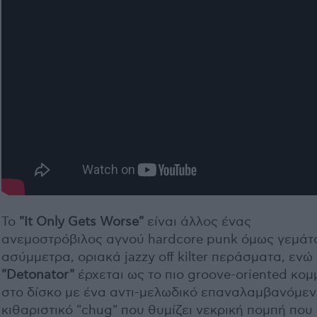
Το
"It Only Gets Worse"
είναι άλλος ένας
ανεμοστρόβιλος αγνού hardcore punk όμως γεμάτ
ασύμμετρα, οριακά jazzy off kilter περάσματα, ενώ
"Detonator"
έρχεται ως το πιο groove-oriented κομ
στο δίσκο με ένα αντι-μελωδικό επαναλαμβανόμε
κιθαριστικό "chug" που θυμίζει νεκρική πομπή που 