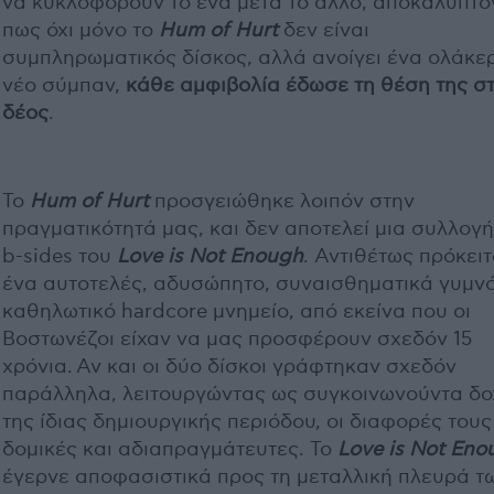
να κυκλοφορούν το ένα μετά το άλλο, αποκαλύπτο
πως όχι μόνο το
Hum of Hurt
δεν είναι
συμπληρωματικός δίσκος, αλλά ανοίγει ένα ολάκε
νέο σύμπαν,
κάθε αμφιβολία έδωσε τη θέση της σ
δέος
.
Το
Hum of Hurt
προσγειώθηκε λοιπόν στην
πραγματικότητά μας, και δεν αποτελεί μια συλλογ
b-sides του
Love is Not Enough
. Αντιθέτως πρόκειτ
ένα αυτοτελές, αδυσώπητο, συναισθηματικά γυμνό
καθηλωτικό hardcore μνημείο, από εκείνα που οι
Βοστωνέζοι είχαν να μας προσφέρουν σχεδόν 15
χρόνια. Αν και οι δύο δίσκοι γράφτηκαν σχεδόν
παράλληλα, λειτουργώντας ως συγκοινωνούντα δο
της ίδιας δημιουργικής περιόδου, οι διαφορές τους
δομικές και αδιαπραγμάτευτες. Το
Love is Not Eno
έγερνε αποφασιστικά προς τη μεταλλική πλευρά τ