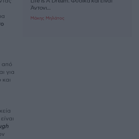
ντας
Life Is A Dream. Φυσικά και είναι
Άντονι...
ρα
Μάκης Μηλάτος
το
ή από
αι για
 και
χεία
 είναι
ugh
ων