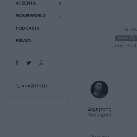
ΑΤΖΕΝΤΑ
MOVIEWORLD
PODCASTS
Καλλ
Label:
Epi
ΒΙΒΛΙΟ
Είδος:
Post
ΑΝΑΖΉΤΗΣΗ
Δημήτρης
Τσούπρος