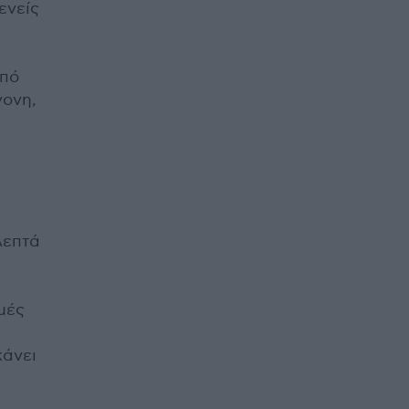
ενείς
Από
γονη,
λεπτά
μές
κάνει