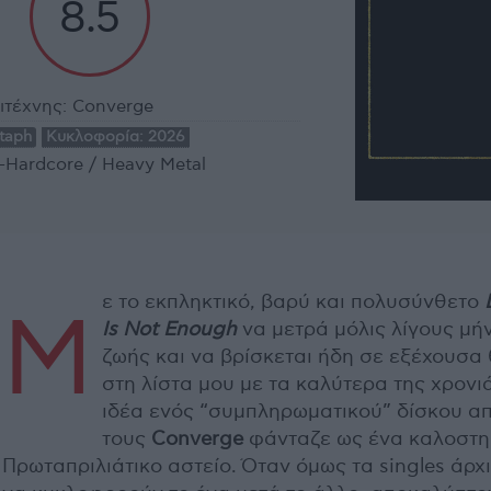
8.5
ιτέχνης:
Converge
taph
Κυκλοφορία:
2026
-Hardcore / Heavy Metal
ε το εκπληκτικό, βαρύ και πολυσύνθετο
Μ
Is Not Enough
να μετρά μόλις λίγους μή
ζωής και να βρίσκεται ήδη σε εξέχουσα
στη λίστα μου με τα καλύτερα της χρονιά
ιδέα ενός “συμπληρωματικού” δίσκου α
τους
Converge
φάνταζε ως ένα καλοστη
Πρωταπριλιάτικο αστείο. Όταν όμως τα singles άρχ