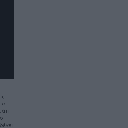
ος
 τo
μάτι
νο
δένει