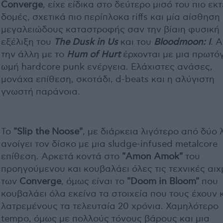
Converge
, είχε είδικα στο δεύτερο μισό του πιο εκτ
δομές, σχετικά πιο περίπλοκα riffs και μία αίσθηση
μεγαλειώδους καταστροφής σαν την βίαιη φυσική
εξέλιξη του
The Dusk in Us
και του
Bloodmoon: I
. 
την άλλη με το
Hum of Hurt
έρχονται με μια πρωτό
ωμή hardcore punk ενέργεια. Ελάχιστες ανάσες,
μονάχα επίθεση, σκοτάδι, d-beats και η αλύγιστη
γνωστή παράνοια.
Το
"Slip the Noose"
, με διάρκεια λιγότερο από δύο 
ανοίγει τον δίσκο με μια sludge-infused metalcore
επίθεση. Αρκετά κοντά στο
"Amon Amok"
του
προηγούμενου και κουβαλάει όλες τις τεχνικές αιχ
των
Converge
, όμως είναι το
"Doom in Bloom"
που
κουβαλάει όλα εκείνα τα στοιχεία που τους έχουν 
λατρεμένους τα τελευταία 20 χρόνια. Χαμηλότερο
tempo, όμως με πολλούς τόνους βάρους και μια