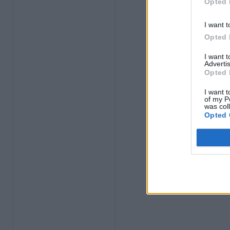
Opted 
I want t
Opted 
I want 
Advertis
Opted 
I want t
of my P
was col
Opted 