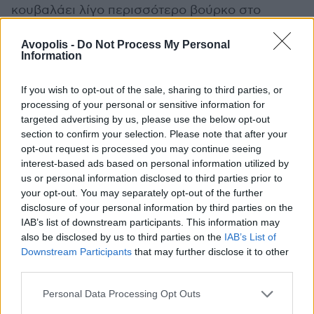
κουβαλάει λίγο περισσότερο βούρκο στο
σύμπαν των Birds Of Vale, πιο αργόσυρτο και
πιο υποχθόνιο, σαν να αφήνει για λίγο στην
Avopolis -
Do Not Process My Personal
Information
άκρη την ευθύβολη stoner ορμή των
προηγούμενων συνθέσεων για να βυθιστεί σε
If you wish to opt-out of the sale, sharing to third parties, or
πιο σκοτεινά νερά. Οι κιθάρες σολάρουν με
processing of your personal or sensitive information for
μεγαλύτερη υπομονή, το groove γίνεται σχεδόν
targeted advertising by us, please use the below opt-out
απειλητικό και η ατμόσφαιρα αποκτά εκείνη
section to confirm your selection. Please note that after your
opt-out request is processed you may continue seeing
την αίσθηση υπόγειας έντασης που συχνά
interest-based ads based on personal information utilized by
γεννά τις ενδιαφέρουσες στιγμές του είδους.
us or personal information disclosed to third parties prior to
Είναι ένα κομμάτι που δεν επιδιώκει να σε
your opt-out. You may separately opt-out of the further
κερδίσει με την πρώτη ακρόαση, αλλά να σε
disclosure of your personal information by third parties on the
παρασύρει αργά μέσα στη δική του θολή δίνη.
IAB’s list of downstream participants. This information may
also be disclosed by us to third parties on the
IAB’s List of
Downstream Participants
that may further disclose it to other
third parties.
Personal Data Processing Opt Outs