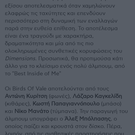
εξίσου αποτελεσματικά όταν χαμηλώνουν
ελαφρώς τις ταχύτητες και επενδύουν
περισσότερο στη δυναμική των εναλλαγών
παρά στην ευθεία επίθεση. Το αποτέλεσμα
είναι ένα τραγούδι με χαρακτήρα,
δραματικότητα και μία από τις πιο
ολοκληρωμένες συνθετικές κορυφώσεις του
Dimensions
. Προσωπικά, θα προτιμούσα κάτι
άλλο για το κλείσιμο ενός πολύ άλμπουμ, από
το "Best Inside of Me"
Oι Βirds Of Vale αποτελούνται από τους
Αντώνη Κυρίτση
(φωνές),
Λάζαρο Καγκελίδη
(κιθάρες),
Κωστή Παπαγιαννόπουλο
(μπάσο)
και
Νίκο Μανάτο
(τύμπανα). Την παραγωγή του
άλμπουμ υπογράφει ο
Άλεξ Μπόλπασης
, ο
οποίος παίζει και κρουστά στον δίσκο. Πέρα,
λοιπόν, από τις αισθητικές παρατηρήσεις που