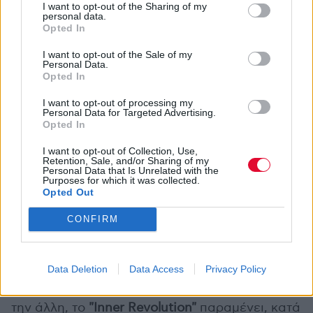
I want to opt-out of the Sharing of my
personal data.
Opted In
I want to opt-out of the Sale of my
Personal Data.
Opted In
ΔΙΕΘΝΗ ΝΕΑ
Bath Festival 1970: Το χαμένο κινηματογραφικό
ντοκουμέντο των Led Zeppelin επιστρέφει
I want to opt-out of processing my
Personal Data for Targeted Advertising.
Opted In
Η δεύτερη πλευρά είναι ποτισμένη με
I want to opt-out of Collection, Use,
Retention, Sale, and/or Sharing of my
περισσότερο κλασικό rock. Ξεκινά με το
Personal Data that Is Unrelated with the
Purposes for which it was collected.
"Restless"
, ένα κομμάτι που μετά το τρίτο λεπτό
Opted Out
επιφυλάσσει μία από τις πιο απρόσμενες
συνθετικές μετατοπίσεις του άλμπουμ,
CONFIRM
αποδεικνύοντας ότι οι Birds Of Vale δεν
αρκούνται πάντα στη δύναμη του riff, αλλά
Data Deletion
Data Access
Privacy Policy
αναζητούν και τρόπους να διευρύνουν το
αφηγηματικό εύρος των τραγουδιών τους. Από
την άλλη, το
"Inner Revolution"
παραμένει, κατά