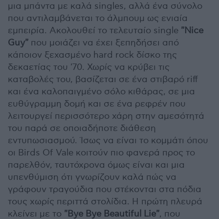
μια μπάντα με καλά singles, αλλά ένα σύνολο
που αντιλαμβάνεται το άλμπουμ ως ενιαία
εμπειρία. Ακολουθεί το τελευταίο single
"Nice
Guy"
που μοιάζει να έχει ξεπηδήσει από
κάποιον ξεχασμένο hard rock δίσκο της
δεκαετίας του '70. Χωρίς να κρύβει τις
καταβολές του, βασίζεται σε ένα στιβαρό riff
και ένα καλοπαιγμένο σόλο κιθάρας, σε μια
ευθύγραμμη δομή και σε ένα ρεφρέν που
λειτουργεί περισσότερο χάρη στην αμεσότητά
του παρά σε οποιαδήποτε διάθεση
εντυπωσιασμού. Ίσως να είναι το κομμάτι όπου
οι Birds Of Vale κοιτούν πιο φανερά προς το
παρελθόν, ταυτόχρονα όμως είναι και μια
υπενθύμιση ότι γνωρίζουν καλά πώς να
γράφουν τραγούδια που στέκονται στα πόδια
τους χωρίς περιττά στολίδια. Η πρώτη πλευρά
κλείνει με το
"Bye Bye Beautiful Lie"
, που