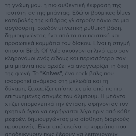
τη γνώμη μου, η πιο αυθεντική έκφραση της
ταυτότητας της μπάντας. Εδώ οι βρόμικες blues
καταβολές της κιθάρας γλιστρούν πάνω σε μια
αργόσυρτη, σχεδόν υπνωτική ρυθμική βάση,
δημιουργώντας ένα από τα πιο πειστικά και
προσωπικά κομμάτια του δίσκου. Είναι η στιγμή
όπου οι Birds Of Vale ακούγονται λιγότερο σαν
κληρονόμοι ενός είδους και περισσότερο σαν
μια μπάντα που αρχίζει να αναγνωρίζει τη δική
της φωνή. Το
"Knives"
, ένα rock βαλς που
ισορροπεί ανάμεσα στη μελωδία και τη
δύναμη, ξεχωρίζει επίσης ως μία από τις πιο
επιτυχημένες στιγμές του άλμπουμ. Η μπάντα
χτίζει υπομονετικά την ένταση, αφήνοντας τον
ηχητικό όγκο να εκρήγνυται λίγο πριν από κάθε
ρεφρέν, δημιουργώντας μια αίσθηση διαρκούς
προσμονής. Είναι από εκείνα τα κομμάτια που
αποδεικνύουν πως ξέρουν να λειτουργούν