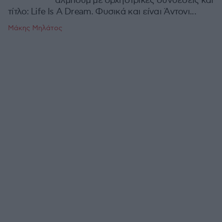
άλμπουμ με ορχηστρικές συνθέσεις και
τίτλο: Life Is A Dream. Φυσικά και είναι Άντονι...
Μάκης Μηλάτος