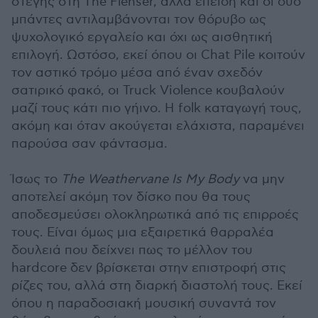
στέγης στη The Flenser, αλλά επειδή και οι δύο
μπάντες αντιλαμβάνονται τον θόρυβο ως
ψυχολογικό εργαλείο και όχι ως αισθητική
επιλογή. Ωστόσο, εκεί όπου οι Chat Pile κοιτούν
τον αστικό τρόμο μέσα από έναν σχεδόν
σατιρικό φακό, οι Truck Violence κουβαλούν
μαζί τους κάτι πιο γήινο. Η folk καταγωγή τους,
ακόμη και όταν ακούγεται ελάχιστα, παραμένει
παρούσα σαν φάντασμα.
Ίσως το
The Weathervane Is My Body
να μην
αποτελεί ακόμη τον δίσκο που θα τους
αποδεσμεύσει ολοκληρωτικά από τις επιρροές
τους. Είναι όμως μια εξαιρετικά θαρραλέα
δουλειά που δείχνει πως το μέλλον του
hardcore δεν βρίσκεται στην επιστροφή στις
ρίζες του, αλλά στη διαρκή διαστολή τους. Εκεί
όπου η παραδοσιακή μουσική συναντά τον