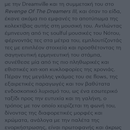
με την Dreamville και τη συμμετοχή του στο
Revenge Of The Dreamers III
, και όταν το είδα,
έκανε ακόμα πιο εμφανές το αποτύπωμα της
κολεκτίβας αυτής στη μουσική του. Αντλώντας
έμπνευση από τις soulful μουσικές του Νότου,
φέρνοντάς τες στα μέτρα του, εμπλουτίζοντάς
τες με επιπλέον στοιχεία και προσθέτοντας τη
σαγηνευτική ερμηνευτική του στάμπα,
συνέθεσε μία από τις πιο πληθωρικές και
εθιστικές χιπ-χοπ κυκλοφορίες της χρονιάς.
Πέραν της μεγάλης γκάμας του σε flows, της
εξαιρετικές παραγωγές και τον βαθύτατα
ενδοσκοπικό λυρισμό του, ως ένα εσωτερικό
ταξίδι προς την ευτυχία και τη γαλήνη, ο
τρόπος με τον οποίο χειρίζεται τη φωνή του,
δίνοντας της διαφορετικές μορφές και
χρώματα, ανάλογα με την παλέτα της
ενορχήστρωσης, είναι πρωτοφανής και άκρως