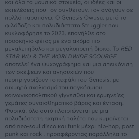
και όλα τα μουσικά στοιχεία, οι ιδέες και οι
εκτελέσεις που τον συνθέτουν, τον ανάγουν σε
πολλά παραπάνω. O Genesis Owusu, μετά το
φιλόδοξο και πολυδιάστατο Struggler που
κυκλοφόρησε το 2023, επανήλθε στο
προσκήνιο φέτος με ένα ακόμα πιο
μεγαλεπήβολο και μεγαλοπρεπή δίσκο. Το
RED
STAR WU & THE WORLDWIDE SCOURGE
αποτελεί ένα ψυχογράφημα και μια απεικόνιση
των σκέψεων και ανησυχιών που
περιτριγυρίζουν το κεφάλι του Genesis, με
αιχμηρό σχολιασμό του παγκόσμιου
κοινωνικοπολιτικού γίγνεσθαι και ερμηνείες
γεμάτες συναισθηματικό βάρος και ένταση.
Φυσικά, όλο αυτό πλαισιώνεται με μια
πολυδιάστατη ηχητική παλέτα που κυμαίνεται
από neo-soul disco και funk μέχρι hip-hop, post
punk και rock , προσφέροντας παράλληλα το