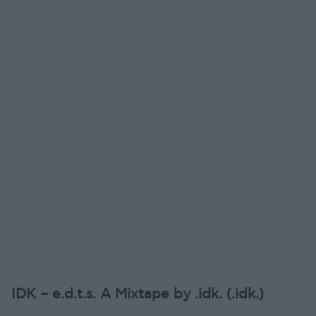
IDK – e.d.t.s. A Mixtape by .idk. (.idk.)