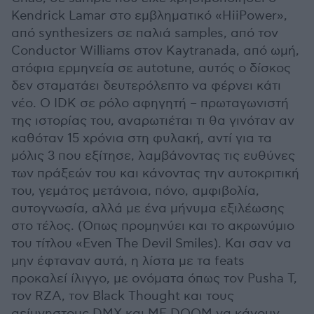
Kendrick Lamar στο εμβληματικό «HiiPower»,
από synthesizers σε παλιά samples, από τον
Conductor Williams στον Kaytranada, από ωμή,
ατόφια ερμηνεία σε autotune, αυτός ο δίσκος
δεν σταματάει δευτερόλεπτο να φέρνει κάτι
νέο. Ο IDK σε ρόλο αφηγητή – πρωταγωνιστή
της ιστορίας του, αναρωτιέται τι θα γινόταν αν
καθόταν 15 χρόνια στη φυλακή, αντί για τα
μόλις 3 που εξίτησε, λαμβάνοντας τις ευθύνες
των πράξεών του και κάνοντας την αυτοκριτική
του, γεμάτος μετάνοια, πόνο, αμφιβολία,
αυτογνωσία, αλλά με ένα μήνυμα εξιλέωσης
στο τέλος. (Όπως προμηνύει και το ακρωνύμιο
του τίτλου «Even The Devil Smiles). Και σαν να
μην έφταναν αυτά, η λίστα με τα feats
προκαλεί ίλιγγο, με ονόματα όπως τον Pusha T,
τον RZA, τον Black Thought και τους
αείμνηστους DMX και MF DOOM να κάνουν