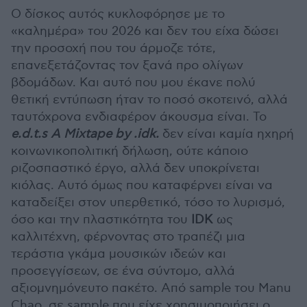
Ο δίσκος αυτός κυκλοφόρησε με το
«καλημέρα» του 2026 και δεν του είχα δώσει
την προσοχή που του άρμοζε τότε,
επανεξετάζοντας τον ξανά προ ολίγων
βδομάδων. Και αυτό που μου έκανε πολύ
θετική εντύπωση ήταν το ποσό σκοτεινό, αλλά
ταυτόχρονα ενδιαφέρον άκουσμα είναι. Το
e.d.t.s A Mixtape by .idk.
δεν είναι καμία ηχηρή
κοινωνικοπολιτική δήλωση, ούτε κάποιο
ριζοσπαστικό έργο, αλλά δεν υποκρίνεται
κιόλας. Αυτό όμως που καταφέρνει είναι να
καταδείξει στον υπερθετικό, τόσο το λυρισμό,
όσο και την πλαστικότητα του
IDK
ως
καλλιτέχνη, φέρνοντας στο τραπέζι μια
τεράστια γκάμα μουσικών ιδεών και
προσεγγίσεων, σε ένα σύντομο, αλλά
αξιομνημόνευτο πακέτο. Από sample του Manu
Chao, σε sample που είχε χρησιμοποιήσει ο