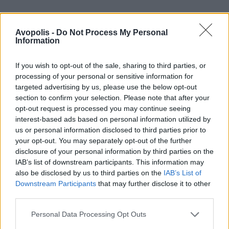
Avopolis -
Do Not Process My Personal
Information
If you wish to opt-out of the sale, sharing to third parties, or
processing of your personal or sensitive information for
targeted advertising by us, please use the below opt-out
section to confirm your selection. Please note that after your
opt-out request is processed you may continue seeing
interest-based ads based on personal information utilized by
Tierra Whack – WHACK’S MUSEUM
us or personal information disclosed to third parties prior to
your opt-out. You may separately opt-out of the further
(Interscope)
disclosure of your personal information by third parties on the
IAB’s list of downstream participants. This information may
Μετά το κάπως απογοητευτικό δισκογραφικό
also be disclosed by us to third parties on the
IAB’s List of
ντεμπούτο της με το
Worldwide Whack
, η
Tierra
Downstream Participants
that may further disclose it to other
third parties.
Whack
επιστρέφει δύο χρόνια μετά για να μας
καλωσορίσει στο εκκεντρικό της μουσείο, με
Personal Data Processing Opt Outs
κύριο έκθεμα την αιχμηρή της πένα και το