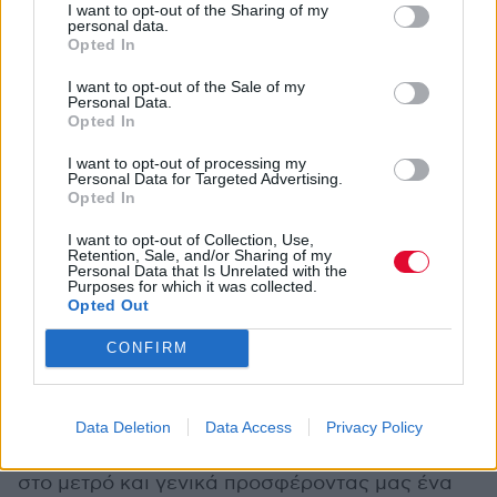
περίσσιο της στυλ. Εφοδιασμένη με
I want to opt-out of the Sharing of my
personal data.
μινιμαλιστικές παραγωγές από μετρ του είδους,
Opted In
όπως ο Conductor Williams, οι οποίες
I want to opt-out of the Sale of my
εφάπτονται άψογα στην παιχνιδιάρικη χροιά
Personal Data.
της και της αφήνουν άπλετο χώρο να κεντήσει
Opted In
λυρικά, καταφέρνει μέσα σε κάτι λιγότερο από
I want to opt-out of processing my
μισή ώρα ακρόασης, να μοιράσει ατάκες και
Personal Data for Targeted Advertising.
Opted In
punchlines, που άλλοι καλλιτέχνες δεν φτύνουν
ούτε σε μια ολόκληρη δισκογραφία, δίχως
I want to opt-out of Collection, Use,
Retention, Sale, and/or Sharing of my
βέβαια να θυσιάσει το αισθητικό της κομμάτι.
Personal Data that Is Unrelated with the
Purposes for which it was collected.
Μερικές «φτωχές» παραγωγές και
Opted Out
επαναλαμβανόμενες δομές κομματιών,
αναπληρώνονται και με το παραπάνω από την
CONFIRM
τσαχπίνικη, αλλά επιθετική και υπεροπτική
διάθεση της Tierra, οι οποία ανεβάζει και το
ερμηνευτικό της επίπεδο, δίνοντας ανά στιγμές
Data Deletion
Data Access
Privacy Policy
διαφορετικά χρώματα στη φωνή της, παίζοντας
στο μετρό και γενικά προσφέροντας μας ένα