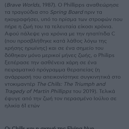
(
Brave
Worlds
, 1987). Ο Phillipps αναθεώρησε
τα τραγούδια στο
Spring Board
πριν τα
ηχογραφήσει, υπό το πρίσμα των στροφών που
πήρε η ζωή του τα τελευταία είκοσι χρόνια.
Αφού πάλεψε για χρόνια με την ηπατίτιδα C
(που προσβλήθηκε κατά λάθος λόγω της
χρήσης ηρωίνης) και σε ένα σημείο του
δόθηκαν μόνο μερικοί μήνες ζωής, ο Philips
ξεπέρασε την ασθένεια χάρη σε ένα
πειραματικό πρόγραμμα θεραπείας (η
ανάρρωσή του απεικονίστηκε συγκινητικά στο
ντοκιμαντέρ
The Chills: The Triumph and
Tragedy of Martin Phillipps
του 2019). Τελικά
έφυγε από την ζωή τον περασμένο Ιούλιο σε
ηλικία 61 ετών
Οι
Chills
και η σκηνή της
Flying
Nun