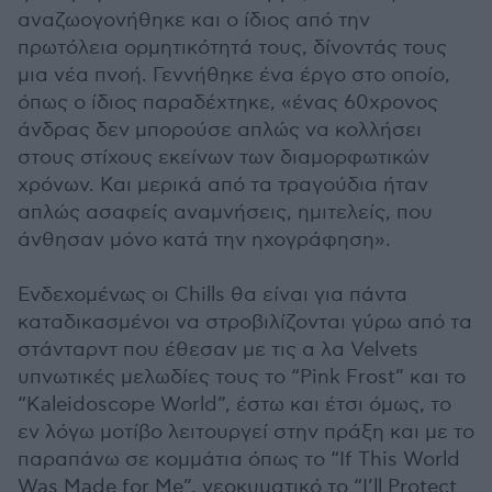
αναζωογονήθηκε και ο ίδιος από την
πρωτόλεια ορμητικότητά τους, δίνοντάς τους
μια νέα πνοή. Γεννήθηκε ένα έργο στο οποίο,
όπως ο ίδιος παραδέχτηκε, «ένας 60χρονος
άνδρας δεν μπορούσε απλώς να κολλήσει
στους στίχους εκείνων των διαμορφωτικών
χρόνων. Και μερικά από τα τραγούδια ήταν
απλώς ασαφείς αναμνήσεις, ημιτελείς, που
άνθησαν μόνο κατά την ηχογράφηση».
Ενδεχομένως οι Chills θα είναι για πάντα
καταδικασμένοι να στροβιλίζονται γύρω από τα
στάνταρντ που έθεσαν με τις α λα Velvets
υπνωτικές μελωδίες τους το “Pink Frost” και το
“Kaleidoscope World”, έστω και έτσι όμως, το
εν λόγω μοτίβο λειτουργεί στην πράξη και με το
παραπάνω σε κομμάτια όπως το “If This World
Was Made for Me”, νεοκυματικό το “I’ll Protect