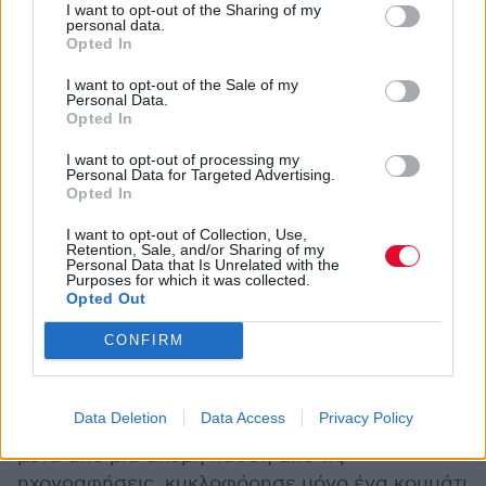
I want to opt-out of the Sharing of my
Martin Phillipps and the Chills. Οι Chills
personal data.
Opted In
διαλύθηκαν ξανά με τον Phillipps να
εντάσσεται σε ένα άλλο συγκρότημα του David
I want to opt-out of the Sale of my
Personal Data.
Kilgour, τους Heavy Eights. Ένα οκταμελές EP
Opted In
των Chills, με τίτλο
Stand
By
, κυκλοφόρησε το
2004, το πρώτο ολοκαίνουργιο υλικό μετά από
I want to opt-out of processing my
Personal Data for Targeted Advertising.
εννέα χρόνια. Οι σημειώσεις του Phillipps
Opted In
υπόσχονταν: «Προετοιμάζομαι να οδηγήσω το
I want to opt-out of Collection, Use,
συγκρότημα σε μια εντελώς νέα κατεύθυνση
Retention, Sale, and/or Sharing of my
στο επόμενο άλμπουμ. Και πάνω σε αυτό θα
Personal Data that Is Unrelated with the
Purposes for which it was collected.
ξεκινήσουμε σύντομα τη δουλειά». Παρά τη
Opted Out
διαβεβαίωση αυτή, κανένα νέο άλμπουμ δεν
CONFIRM
κυκλοφόρησε για πάνω από μια δεκαετία. Τον
Μάιο του 2010, οι Chills έπαιξαν δύο συναυλίες
στην Αυστραλία, τις πρώτες τους εκτός Νέας
Data Deletion
Data Access
Privacy Policy
Ζηλανδίας από το 1996. Τρία χρόνια αργότερα,
μετά από μια ακόμη παύση από τις
ηχογραφήσεις, κυκλοφόρησε μόνο ένα κομμάτι