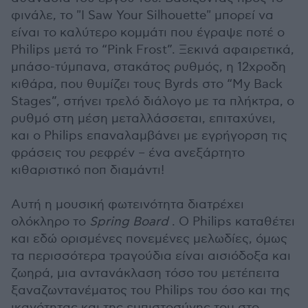
φινάλε, το "I Saw Your Silhouette" μπορεί να
είναι το καλύτερο κομμάτι που έγραψε ποτέ ο
Philips μετά το “Pink Frost”. Ξεκινά αφαιρετικά,
μπάσο-τύμπανα, στακάτος ρυθμός, η 12χροδη
κιθάρα, που θυμίζει τους Byrds στο “My Back
Stages”, στήνει τρελό διάλογο με τα πλήκτρα, ο
ρυθμό στη μέση μεταλλάσσεται, επιταχύνει,
και ο Philips επαναλαμβάνει με εγρήγορση τις
φράσεις του ρεφρέν – ένα ανεξάρτητο
κιθαριστικό ποπ διαμάντι!
Αυτή η μουσική φωτεινότητα διατρέχει
ολόκληρο το
Spring Board
. Ο Philips καταθέτει
και εδώ ορισμένες πονεμένες μελωδίες, όμως
τα περισσότερα τραγούδια είναι αισιόδοξα και
ζωηρά, μια αντανάκλαση τόσο του μετέπειτα
ξαναζωντανέματος του Philips του όσο και της
ικανότητας και της εμπιστοσύνης του στο