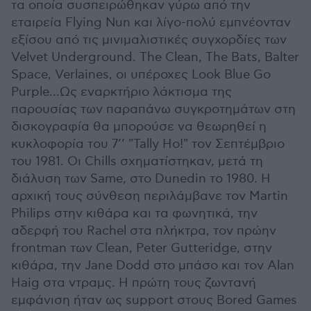
τα οποία συσπειρώθηκαν γύρω από την
εταιρεία Flying Nun και λίγο-πολύ εμπνέονταν
εξίσου από τις μινιμαλιστικές συγχορδίες των
Velvet Underground. The Clean, The Bats, Balter
Space, Verlaines, οι υπέροχες Look Blue Go
Purple…Ως εναρκτήριο λάκτισμα της
παρουσίας των παραπάνω συγκροτημάτων στη
δισκογραφία θα μπορούσε να θεωρηθεί η
κυκλοφορία του 7’’ "Tally Ho!" τον Σεπτέμβριο
του 1981. Οι Chills σχηματίστηκαν, μετά τη
διάλυση των Same, στο Dunedin το 1980. Η
αρχική τους σύνθεση περιλάμβανε τον Martin
Philips στην κιθάρα και τα φωνητικά, την
αδερφή του Rachel στα πλήκτρα, τον πρώην
frontman των Clean, Peter Gutteridge, στην
κιθάρα, την Jane Dodd στο μπάσο και τον Alan
Haig στα ντραμς. Η πρώτη τους ζωντανή
εμφάνιση ήταν ως support στους Bored Games