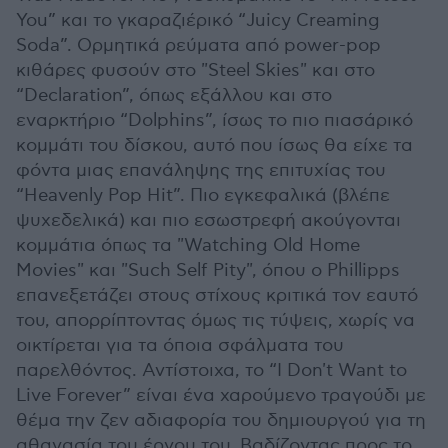
You” και το γκαραζιέρικό “Juicy Creaming
Soda”. Ορμητικά ρεύματα από power-pop
κιθάρες φυσούν στο "Steel Skies" και στο
“Declaration”, όπως εξάλλου και στο
εναρκτήριο “Dolphins”, ίσως το πιο πιασάρικό
κομμάτι του δίσκου, αυτό που ίσως θα είχε τα
φόντα μιας επανάληψης της επιτυχίας του
“Heavenly Pop Hit”. Πιο εγκεφαλικά (βλέπε
ψυχεδελικά) και πιο εσωστρεφή ακούγονται
κομμάτια όπως τα "Watching Old Home
Movies" και "Such Self Pity", όπου ο Phillipps
επανεξετάζει στους στίχους κριτικά τον εαυτό
του, απορρίπτοντας όμως τις τύψεις, χωρίς να
οικτίρεται για τα όποια σφάλματα του
παρελθόντος. Αντίστοιχα, το “I Don't Want to
Live Forever” είναι ένα χαρούμενο τραγούδι με
θέμα την ζεν αδιαφορία του δημιουργού για τη
αθανασία του έργου του. Βαδίζοντας προς το