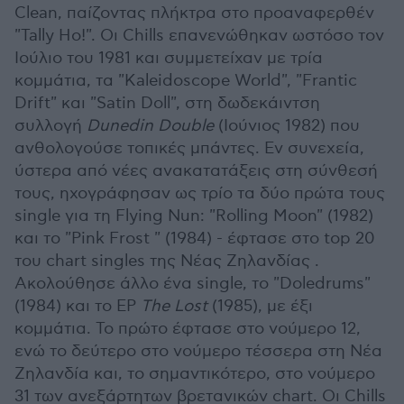
Clean, παίζοντας πλήκτρα στο προαναφερθέν
"Tally Ho!". Οι Chills επανενώθηκαν ωστόσο τον
Ιούλιο του 1981 και συμμετείχαν με τρία
κομμάτια, τα "Kaleidoscope World", "Frantic
Drift" και "Satin Doll", στη δωδεκάιντση
συλλογή
Dunedin
Double
(Ιούνιος 1982) που
ανθολογούσε τοπικές μπάντες. Εν συνεχεία,
ύστερα από νέες ανακατατάξεις στη σύνθεσή
τους, ηχογράφησαν ως τρίο τα δύο πρώτα τους
single για τη Flying Nun: "Rolling Moon" (1982)
και το "Pink Frost " (1984) - έφτασε στο top 20
του chart singles της Νέας Ζηλανδίας .
Ακολούθησε άλλο ένα single, το "Doledrums"
(1984) και το EP
The
Lost
(1985), με έξι
κομμάτια. Το πρώτο έφτασε στο νούμερο 12,
ενώ το δεύτερο στο νούμερο τέσσερα στη Νέα
Ζηλανδία και, το σημαντικότερο, στο νούμερο
31 των ανεξάρτητων βρετανικών chart. Οι Chills