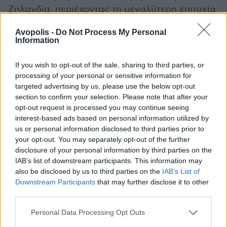
Ζηλανδία, περιέχοντας τη μεγαλύτερη επιτυχία
τους, το "Heavenly Pop Hit". Το τρίτο άλμπουμ
Avopolis -
Do Not Process My Personal
του συγκροτήματος με τον τίτλο
Soft
Bomb
Information
κυκλοφόρησε το 1992, όμως μετά την
επικείμενη παγκόσμια τουρνέ, ο Phillipps
If you wish to opt-out of the sale, sharing to third parties, or
ανακοίνωσε αιφνιδίως τη διάλυση των Chills.
processing of your personal or sensitive information for
targeted advertising by us, please use the below opt-out
section to confirm your selection. Please note that after your
Στα μέσα της δεκαετίας του 1990 το γκρουπ
opt-out request is processed you may continue seeing
επανασυνδέθηκε, όμως ατυχίες συνόδευσαν
interest-based ads based on personal information utilized by
την ηχογράφηση του τέταρτου στούντιο
us or personal information disclosed to third parties prior to
άλμπουμ με τίτλο
Sunburnt
, στην Αγγλία, από
your opt-out. You may separately opt-out of the further
τον Αύγουστο έως τον Σεπτέμβριο του 1995. Σε
disclosure of your personal information by third parties on the
δύο μέλη του συγκροτήματος απαγορεύτηκε η
IAB’s list of downstream participants. This information may
also be disclosed by us to third parties on the
IAB’s List of
είσοδος στο Ηνωμένο Βασίλειο, οπότε ο Phillips
Downstream Participants
that may further disclose it to other
στρατολόγησε session μουσικούς, τον Dave
third parties.
Mattacks (των Fairport Convention ) και τον
Dave Gregory (των XTC ). Ο δίσκος
Personal Data Processing Opt Outs
κυκλοφόρησε στις αρχές του 1996 με το όνομα