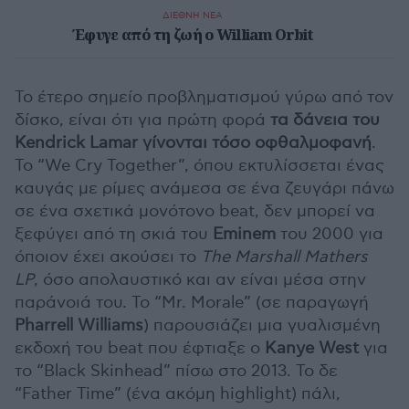
ΔΙΕΘΝΗ ΝΕΑ
Έφυγε από τη ζωή ο William Orbit
Το έτερο σημείο προβληματισμού γύρω από τον
δίσκο, είναι ότι για πρώτη φορά
τα δάνεια του
Kendrick Lamar γίνονται τόσο οφθαλμοφανή
.
Το “We Cry Together”, όπου εκτυλίσσεται ένας
καυγάς με ρίμες ανάμεσα σε ένα ζευγάρι πάνω
σε ένα σχετικά μονότονο beat, δεν μπορεί να
ξεφύγει από τη σκιά του
Eminem
του 2000 για
όποιον έχει ακούσει το
The
Marshall
Mathers
LP
, όσο απολαυστικό και αν είναι μέσα στην
παράνοιά του. Το “Mr. Morale” (σε παραγωγή
Pharrell Williams
) παρουσιάζει μια γυαλισμένη
εκδοχή του beat που έφτιαξε ο
Kanye West
για
το “Black Skinhead” πίσω στο 2013. Το δε
“Father Time” (ένα ακόμη highlight) πάλι,