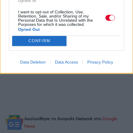
Opted In
I want to opt-out of Collection, Use,
Retention, Sale, and/or Sharing of my
Personal Data that Is Unrelated with the
Purposes for which it was collected.
Opted Out
CONFIRM
Previous Article
Next Article
Data Deletion
Data Access
Privacy Policy
Ακολούθησε το Avopolis Network στο
Google
News