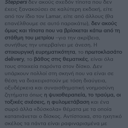
Steppers
δεν ακούς σχεδόν τίποτα που δεν
έχεις ξανακούσει σε καλύτερη εκδοχή, είτε
από τον ίδιο τον Lamar, είτε από άλλους (θα
επανέλθουμε σε αυτό παρακάτω),
δεν ακούς
όμως και τίποτα που να βρίσκεται κάτω από τη
στάθμη του μετρίου
–για την ακρίβεια,
συνήθως την υπερβαίνει με άνεση. Η
στιχουργική ευρηματικότητα
, το
πρωτοκλασάτο
delivery
, το
βάθος στις θεματικές
, είναι όλα
τους στοιχεία παρόντα στον δίσκο. Δεν
υπάρχουν πολλοί στη σκηνή που να είναι σε
θέση να διαχειριστούν με τόση διαύγεια,
οξυδέρκεια και συναισθηματική νοημοσύνη
ζητήματα όπως
η ψυχοθεραπεία, το τραύμα, οι
τοξικές σχέσεις, η φυλομετάβαση
και ένα
σωρό άλλα «δύσκολα» θέματα με τα οποία
καταπιάνεται ο δίσκος. Αντίστοιχα, στο ηχητικό
σκέλος τα πάντα είναι ραφιναρισμένα με