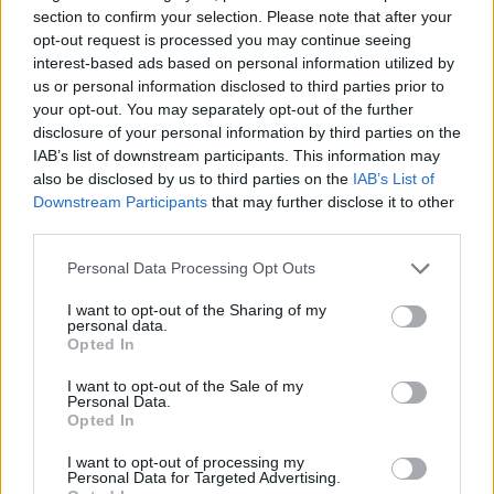
έχουμε να κάνουμε με
έναν λαμπρό δίσκο, από
section to confirm your selection. Please note that after your
τους καλύτερους του 2022
. Μπορεί να του
opt-out request is processed you may continue seeing
interest-based ads based on personal information utilized by
λείπει η κινηματογραφική αφηγηματικότητα και
us or personal information disclosed to third parties prior to
τα συγκλονιστικά κομμάτια του
good kid,
your opt-out. You may separately opt-out of the further
m.A.A.d city
, μπορεί να μην έχει την
disclosure of your personal information by third parties on the
ενορχηστρωτική ευφυΐα και το ειδικό βάρος
IAB’s list of downstream participants. This information may
του
To
Pimp
a
Butterfly
,
μπορεί να στερείται της
also be disclosed by us to third parties on the
IAB’s List of
Downstream Participants
that may further disclose it to other
conceptual συνεκτικότητας και των mega hits
third parties.
του
DAMN
.
, ωστόσο έχει πολύ (και) καλό υλικό,
το οποίο εξακολουθεί να κινείται
σε επίπεδα
Personal Data Processing Opt Outs
άφταστα για τη συντριπτική πλειονότητα του
I want to opt-out of the Sharing of my
hip hop κόσμου
το 2022.
personal data.
Opted In
I want to opt-out of the Sale of my
Personal Data.
Opted In
I want to opt-out of processing my
Personal Data for Targeted Advertising.