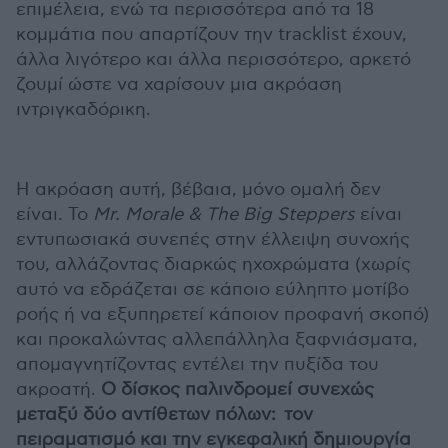
επιμέλεια, ενώ τα περισσότερα από τα 18
κομμάτια που απαρτίζουν την tracklist έχουν,
άλλα λιγότερο και άλλα περισσότερο, αρκετό
ζουμί ώστε να χαρίσουν μια ακρόαση
ιντριγκαδόρικη.
Η ακρόαση αυτή, βέβαια, μόνο ομαλή δεν
είναι. Το
Mr
.
Morale
&
The
Big
Steppers
είναι
εντυπωσιακά συνεπές στην έλλειψη συνοχής
του, αλλάζοντας διαρκώς ηχοχρώματα (χωρίς
αυτό να εδράζεται σε κάποιο εύληπτο μοτίβο
ροής ή να εξυπηρετεί κάποιον προφανή σκοπό)
και προκαλώντας αλλεπάλληλα ξαφνιάσματα,
απομαγνητίζοντας εντέλει την πυξίδα του
ακροατή.
Ο δίσκος παλινδρομεί συνεχώς
μεταξύ δύο αντίθετων πόλων: τον
πειραματισμό και την εγκεφαλική δημιουργία