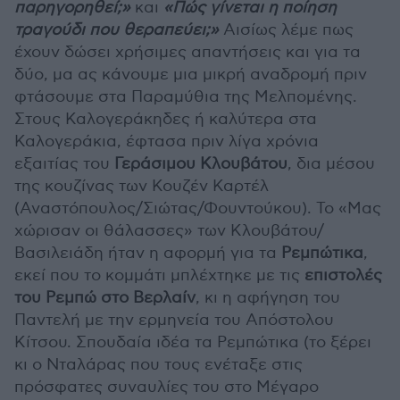
παρηγορηθεί;»
και
«Πώς γίνεται η ποίηση
τραγούδι που θεραπεύει;»
Αισίως λέμε πως
έχουν δώσει χρήσιμες απαντήσεις και για τα
δύο, μα ας κάνουμε μια μικρή αναδρομή πριν
φτάσουμε στα Παραμύθια της Μελπομένης.
Στους Καλογεράκηδες ή καλύτερα στα
Καλογεράκια, έφτασα πριν λίγα χρόνια
εξαιτίας του
Γεράσιμου Κλουβάτου
, δια μέσου
της κουζίνας των Κουζέν Καρτέλ
(Αναστόπουλος/Σιώτας/Φουντούκου). Το «Μας
χώρισαν οι θάλασσες» των Κλουβάτου/
Βασιλειάδη ήταν η αφορμή για τα
Ρεμπώτικα
,
εκεί που το κομμάτι μπλέχτηκε με τις
επιστολές
του Ρεμπώ στο Βερλαίν
, κι η αφήγηση του
Παντελή με την ερμηνεία του Απόστολου
Κίτσου. Σπουδαία ιδέα τα Ρεμπώτικα (το ξέρει
κι ο Νταλάρας που τους ενέταξε στις
πρόσφατες συναυλίες του στο Μέγαρο