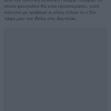
από την ποιητική συλλογή
Μαύρα Λιθάρια
, το
οποίο φευγαλέα θα είχα προσπεράσει, γιατί
πάντοτε με τράβαγε κι ελέω τίτλου το «
Τον
τάφο μου τον θέλω στα Χαυτεία
».