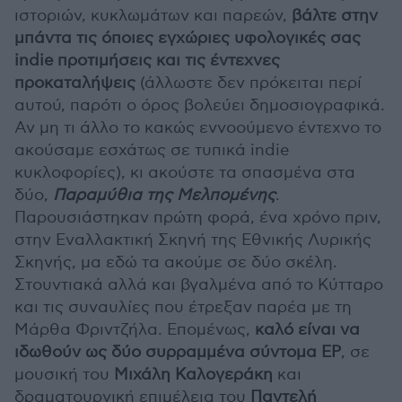
ιστοριών, κυκλωμάτων και παρεών,
βάλτε στην
μπάντα τις όποιες εγχώριες υφολογικές σας
indie προτιμήσεις και τις έντεχνες
προκαταλήψεις
(άλλωστε δεν πρόκειται περί
αυτού, παρότι ο όρος βολεύει δημοσιογραφικά.
Αν μη τι άλλο το κακώς εννοούμενο έντεχνο το
ακούσαμε εσχάτως σε τυπικά indie
κυκλοφορίες), κι ακούστε τα σπασμένα στα
δύο,
Παραμύθια της Μελπομένης
.
Παρουσιάστηκαν πρώτη φορά, ένα χρόνο πριν,
στην Εναλλακτική Σκηνή της Εθνικής Λυρικής
Σκηνής, μα εδώ τα ακούμε σε δύο σκέλη.
Στουντιακά αλλά και βγαλμένα από το Κύτταρο
και τις συναυλίες που έτρεξαν παρέα με τη
Μάρθα Φριντζήλα. Επομένως,
καλό είναι να
ιδωθούν ως δύο συρραμμένα σύντομα EP
, σε
μουσική του
Μιχάλη Καλογεράκη
και
δραματουργική επιμέλεια του
Παντελή