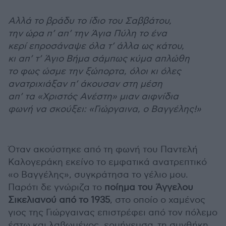
Αλλά το βράδυ το ίδιο του Σαββάτου,
την ώρα π’ απ’ την Άγια Πύλη το ένα
κερί επροσάναψε όλα τ’ άλλα ως κάτου,
κι απ’ τ’ Άγιο Βήμα σάμπως κύμα απλώθη
το φως ώσμε την ξώπορτα, όλοι κι όλες
ανατριχιάξαν π’ άκουσαν στη μέση
απ’ τα «Χριστός Ανέστη» μιαν αιφνίδια
φωνή να σκούξει: «Γιώργαινα, ο Βαγγέλης!»
Όταν ακούστηκε από τη φωνή του Παντελή
Καλογεράκη εκείνο το εμφατικά ανατρεπτικό
«ο Βαγγέλης», συγκράτησα το γέλιο μου.
Παρότι δε γνώριζα το
ποίημα του Άγγελου
Σικελιανού από το 1935
, στο οποίο ο χαμένος
γιος της Γιώργαινας επιστρέφει από τον πόλεμο
έστω και λαβωμένος, ερμήνευσα τη συνθήκη