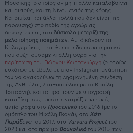
Μουσικής, ο οποίος αν μη τι άλλο καταλαβαίνει
και αυτούς, και τη Νίνου εντός της κόρης
Κατσιμίχα, και άλλα πολλά που δεν είναι της
παρούσης) στο πεδίο της εγχώριας
δισκογραφίας στο
δύσκολο μετερίζι της
μελοποίησης ποιημάτων
. Αυτό κάνουν τα
Καλογεράκια, το πολυεπίπεδο παραπεμπτικό
που συζητούσαμε κι άλλη φορά για την
περίπτωση του Γιώργου Κωστογιώργη
(ο οποίος
εσχάτως με έβαλε με μιαν Instagram ανάρτηση
του να ανακαλύψω τη λησμονημένη σύνδεση
της Ανθούλας Σταθοπούλου με το Βασίλη
Τσιτσάνη), και το πράττουν με υπογραφή
καταδίκη τους, οπότε ανατρέξτε κι εσείς
αντίστροφα στο
Προσωπικό
του 2016 (με το
ομότιτλο του Μιχάλη Γκανά), στο
Κάτι
Παράξενο
του 2017, στο
Varvara Project
του
2023 και στο πρώιμο
Βουκολικό
του 2015, των