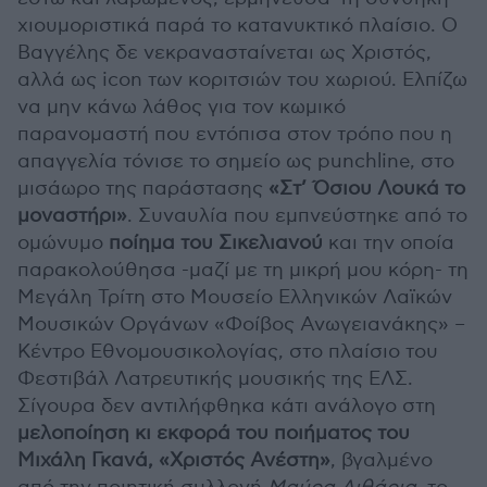
χιουμοριστικά παρά το κατανυκτικό πλαίσιο. Ο
Βαγγέλης δε νεκρανασταίνεται ως Χριστός,
αλλά ως icon των κοριτσιών του χωριού. Ελπίζω
να μην κάνω λάθος για τον κωμικό
παρανομαστή που εντόπισα στον τρόπο που η
απαγγελία τόνισε το σημείο ως punchline, στο
μισάωρο της παράστασης
«Στ’ Όσιου Λουκά το
μοναστήρι»
. Συναυλία που εμπνεύστηκε από το
ομώνυμο
ποίημα του Σικελιανού
και την οποία
παρακολούθησα -μαζί με τη μικρή μου κόρη- τη
Μεγάλη Τρίτη στο Μουσείο Ελληνικών Λαϊκών
Μουσικών Οργάνων «Φοίβος Ανωγειανάκης» –
Κέντρο Εθνομουσικολογίας, στο πλαίσιο του
Φεστιβάλ Λατρευτικής μουσικής της ΕΛΣ.
Σίγουρα δεν αντιλήφθηκα κάτι ανάλογο στη
μελοποίηση κι εκφορά του ποιήματος του
Μιχάλη Γκανά, «Χριστός Ανέστη»
, βγαλμένο