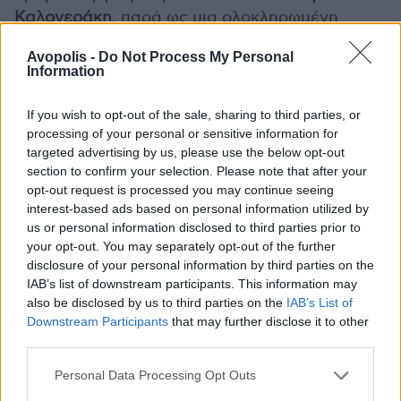
Καλογεράκη
, παρά ως μια ολοκληρωμένη
δισκογραφική κατάθεση.
Avopolis -
Do Not Process My Personal
Information
Ως ένα κολλάζ, όπου ο
Μιχάλης Γκάνας
συναντά το butoh και τις Ανθισμένες Κερασιές
If you wish to opt-out of the sale, sharing to third parties, or
όπως τις είδε ο Παντελής, όπου ακούμε τους
processing of your personal or sensitive information for
στίχους της Τώνιας Τζιρίτα - Ζαχαράτου
, αλλά
targeted advertising by us, please use the below opt-out
section to confirm your selection. Please note that after your
και την ένωση των «25 Μαίου» της
Κατερίνας
opt-out request is processed you may continue seeing
Γώγου
με την «Τρελή της Πόλης» του
Νίκου
interest-based ads based on personal information utilized by
Μοσχοβάκου
, καθώς και τη
Νεφέλη Φασούλη
us or personal information disclosed to third parties prior to
στο «Κορίτσια» της Φριντζήλα. Στο εναρκτήριο
your opt-out. You may separately opt-out of the further
(
«Της Αγάπης»
) και στο τρίτο (
«Η Τρελή της
disclosure of your personal information by third parties on the
IAB’s list of downstream participants. This information may
Πόλης»
) του πρώτου μέρους είναι που
also be disclosed by us to third parties on the
IAB’s List of
πετυχαίνουν πολύ έξυπνα, φαινομενικά άκοπα,
Downstream Participants
that may further disclose it to other
την ιδανική αδιάσπαστη αλληλουχία των
third parties.
τρόπων τους. Εκεί είναι που εκμεταλλεύονται
το αυτοτελές, τις μικρές εικόνες από τα
Personal Data Processing Opt Outs
ποίηματα, καλύτερα από τους σχηματισμούς