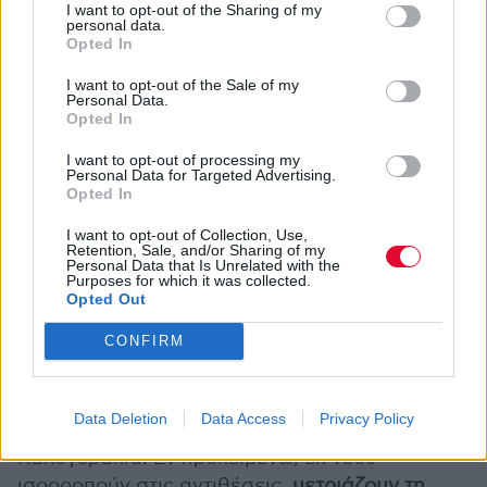
I want to opt-out of the Sharing of my
στα άλλα δύο (παρότι κάτι μου λέει πως τα
personal data.
Opted In
«Κορίτσια»
θα είναι το χιτ της όλης ιστορίας).
Στο δεύτερο σκέλος, ξανοίγονται με
Νερούδα
I want to opt-out of the Sale of my
Personal Data.
από σκηνής, για τα επόμενα τέσσερα κομμάτια
Opted In
όπου μεταχειρίζονται τα ποιήματα του Ρουμί
στα
«Μη Μένεις Κοντά
» και
«Αγάπη Μου»
, για
I want to opt-out of processing my
Personal Data for Targeted Advertising.
να καταλήξουν στο φινάλε με την εκ νέου
Opted In
χτιστά λυτρωτική απόδοση τους στο
«‘Έλα Να
I want to opt-out of Collection, Use,
σου Πω»
της Γώγου (το είχαν εσωστρεφώς
Retention, Sale, and/or Sharing of my
Personal Data that Is Unrelated with the
εξιστορήσει και στο
Varvara Project
).
Purposes for which it was collected.
Opted Out
Εκτενώς νομίζα σας μίλησα, οπότε ας
CONFIRM
συνοψίσω ως εξής. Είχα διαβάσει
στο MiC
, το
εύστοχο του συντάκτη Άρη Καραμπεάζη περί
της «
μόνιμα εύθραυστης ισορροπίας μεταξύ
Data Deletion
Data Access
Privacy Policy
μελαγχολικού και κωμικοτραγικού
» για τα
Καλογεράκια. Εν προκειμένω, εκ νέου
ισορροπούν στις αντιθέσεις,
μετριάζουν τη