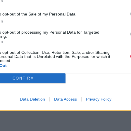
In
όπου ρυθμός, μελωδίες, αυτοσχεδιασμοί, jazz,
πανηγύρια, soundtrack, γίνονται ένα και μπορεί το
o opt-out of the Sale of my Personal Data.
άλμπουμ να χωρίζεται σε 9 συνθέσεις όμως το ταξί
In
είναι ενιαίο. Αρχίζει με τις πρώτες νότες και τελειώ
to opt-out of processing my Personal Data for Targeted
εκεί όπου μπορεί ο καθένας να φτάσει ανάλογα με
ing.
In
πόσο φοβάται, με το πόσο αφήνεται, με το πόσο μπ
με το πόσο αισθάνεται, με το πόσο ξέρει.
o opt-out of Collection, Use, Retention, Sale, and/or Sharing
ersonal Data that Is Unrelated with the Purposes for which it
lected.
Out
CONFIRM
Data Deletion
Data Access
Privacy Policy