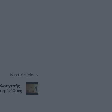
Next Article
λουχτσής -
ικρές 'Ωρες