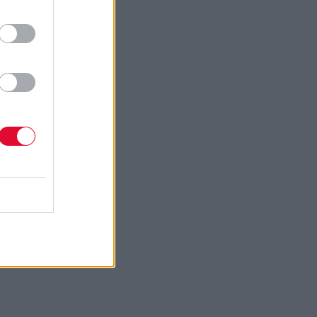
δι
νει
 το
ορεί,