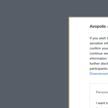
Avopolis 
If you wish 
sensitive in
confirm you
continue se
information 
further disc
participants
Downstream 
Persona
I want t