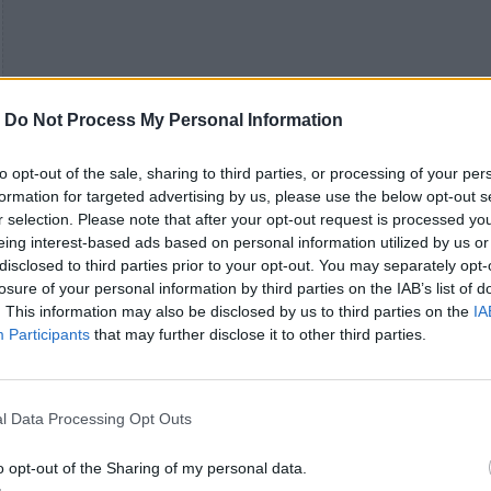
-
Do Not Process My Personal Information
to opt-out of the sale, sharing to third parties, or processing of your per
formation for targeted advertising by us, please use the below opt-out s
r selection. Please note that after your opt-out request is processed y
eing interest-based ads based on personal information utilized by us or
disclosed to third parties prior to your opt-out. You may separately opt-
losure of your personal information by third parties on the IAB’s list of
. This information may also be disclosed by us to third parties on the
IA
Participants
that may further disclose it to other third parties.
l Data Processing Opt Outs
O ντράμερ
Γιάννης Αγγελόπουλος
δημιουργεί το πι
ενδιαφέρον και δημιουργικό του ηχογράφημα, ένα
o opt-out of the Sharing of my personal data.
ρυάκι με γάργαρο νερό που τρέχει προς το σύμπαν