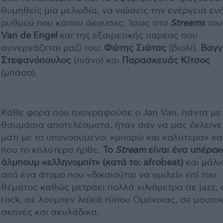
θυμηθείς μία μελωδία, να νιώσεις την ενέργεια εν
ρυθμού που κάπου άκουσες. Ίσως στο
Streams
το
Van de Engel
και της εξαιρετικής παρέας που
συνεργάζεται μαζί του:
Φώτης Σιώτας
(βιολί),
Βαγγ
Στεφανόπουλος
(πιάνο) και
Παρασκευάς Κίτσος
(μπάσο).
Κάθε φορά που ηχογραφούσε ο Jan Van, πάντα με
θαυμάσια αποτελέσματα, ήταν σαν να μας έκλεινε
μάτι με το υπονοούμενο: «μπορώ και καλύτερα» κα
που το καλύτερα ήρθε.
Το
Stream
είναι ένα υπέροχ
άλμπουμ «ελληνομπίτ» (κατά το: afrobeat)
και μάλι
από ένα άτομο που «δικαιούται να ομιλεί» επί του
θέματος καθώς μετράει πολλά χιλιόμετρα σε jazz, 
rock, σε λούμπεν λαϊκά τύπου Ομόνοιας, σε μουσι
σκηνές και σκυλάδικα.