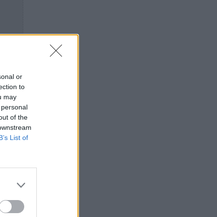
sonal or
ection to
ou may
 personal
out of the
 downstream
B’s List of
ο
,