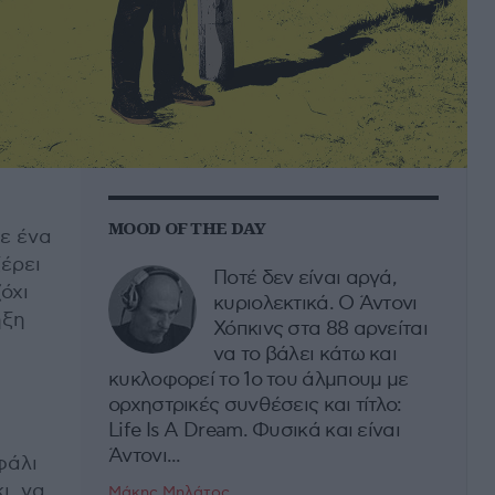
MOOD OF THE DAY
με ένα
έρει
Ποτέ δεν είναι αργά,
όχι
κυριολεκτικά. Ο Άντονι
ηξη
Χόπκινς στα 88 αρνείται
να το βάλει κάτω και
κυκλοφορεί το 1ο του άλμπουμ με
ορχηστρικές συνθέσεις και τίτλο:
Life Is A Dream. Φυσικά και είναι
Άντονι...
φάλι
ι, να
Μάκης Μηλάτος