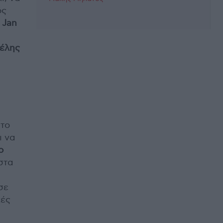
ός
υ
Jan
έλης
 το
ι να
ο
στα
σε
κές