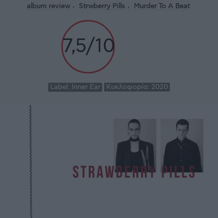
album review
Strwberry Pills
Murder To A Beat
7,5/10
Label:
Inner Ear
Κυκλοφορία:
2020