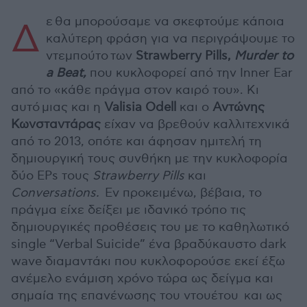
ε θα μπορούσαμε να σκεφτούμε κάποια
Δ
καλύτερη φράση για να περιγράψουμε το
ντεμπούτο των
Strawberry Pills,
Murder
to
a
Beat,
που κυκλοφορεί από την Inner Ear
από το «κάθε πράγμα στον καιρό του». Κι
αυτό μιας και η
Valisia Odell
και ο
Αντώνης
Κωνσταντάρας
είχαν να βρεθούν καλλιτεχνικά
από το 2013, οπότε και άφησαν ημιτελή τη
δημιουργική τους συνθήκη με την κυκλοφορία
δύο EPs τους
Strawberry
Pills
και
Conversations
.
Εν προκειμένω, βέβαια, το
πράγμα είχε δείξει με ιδανικό τρόπο τις
δημιουργικές προθέσεις του με το καθηλωτικό
single “Verbal Suicide” ένα βραδύκαυστο dark
wave διαμαντάκι που κυκλοφορούσε εκεί έξω
ανέμελο ενάμιση χρόνο τώρα ως δείγμα και
σημαία της επανένωσης του ντουέτου και ως