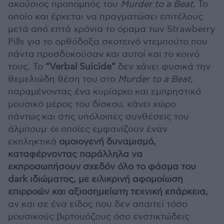
ακούσιος προπομπός του
Murder
to
a
Beat
.
Το
οποίο και έρχεται να πραγματώσει επιτέλους
μετά από επτά χρόνια το όραμα των Strawberry
Pills για το ορθόδοξα σκοτεινό ντεμπούτο που
πάντα προσδοκούσαν και αυτοί και το κοινό
τους. Το
“Verbal Suicide”
δεν χάνει φυσικά την
θεμελιώδη θέση του στο
Murder
to
a
Beat
,
παραμένοντας ένα κυρίαρχο και εμπρηστικό
μουσικό μέρος του δίσκου, κάνει χώρο
πάντως και στις υπόλοιπες συνθέσεις του
.
άλμπουμ
οι οποίες εμφανίζουν έναν
εκπληκτικά
ομοιογενή δυναμισμό,
καταφέρνοντας παράλληλα να
εκπροσωπήσουν σχεδόν όλο το φάσμα του
dark ιδιώματος, με ειλικρινή αφομοίωση
επιρροών και αξιοσημείωτη τεχνική επάρκεια,
αν και σε ένα είδος που δεν απαιτεί τόσο
μουσικούς βιρτουόζους όσο ενστικτώδεις