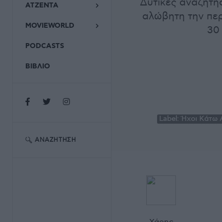
Δυτικές αναζητήσ
ΑΤΖΕΝΤΑ
αλώβητη την περ
MOVIEWORLD
30 
PODCASTS
ΒΙΒΛΙΟ
Label:
Ήχοι Κάτω Α
ΑΝΑΖΉΤΗΣΗ