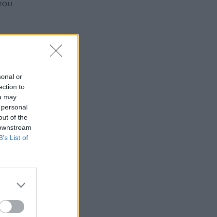
του
sonal or
ection to
ou may
 personal
out of the
 downstream
B’s List of