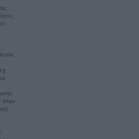
κής
έσεις
κό
λειπε
rg
μα
ιστής
ς ήταν
ούς
ι