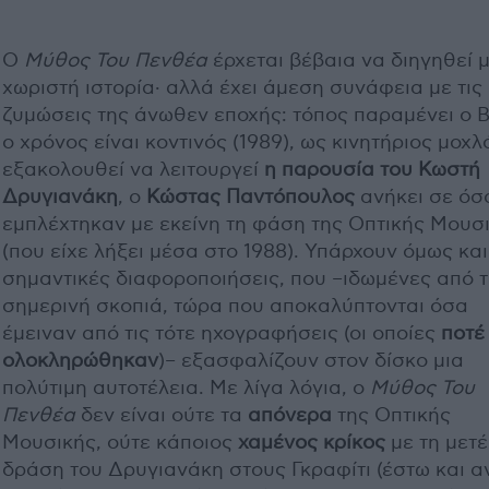
Ο
Μύθος Του Πενθέα
έρχεται βέβαια να διηγηθεί μ
χωριστή ιστορία· αλλά έχει άμεση συνάφεια με τις
ζυμώσεις της άνωθεν εποχής: τόπος παραμένει ο 
ο χρόνος είναι κοντινός (1989), ως κινητήριος μοχλ
εξακολουθεί να λειτουργεί
η παρουσία του Κωστή
Δρυγιανάκη
, ο
Κώστας Παντόπουλος
ανήκει σε όσ
εμπλέχτηκαν με εκείνη τη φάση της Οπτικής Μουσ
(που είχε λήξει μέσα στο 1988). Υπάρχουν όμως και
σημαντικές διαφοροποιήσεις, που –ιδωμένες από 
σημερινή σκοπιά, τώρα που αποκαλύπτονται όσα
έμειναν από τις τότε ηχογραφήσεις (οι οποίες
ποτέ
ολοκληρώθηκαν
)– εξασφαλίζουν στον δίσκο μια
πολύτιμη αυτοτέλεια. Με λίγα λόγια, ο
Μύθος Του
Πενθέα
δεν είναι ούτε τα
απόνερα
της Οπτικής
Μουσικής, ούτε κάποιος
χαμένος κρίκος
με τη μετέ
δράση του Δρυγιανάκη στους Γκραφίτι (έστω και α