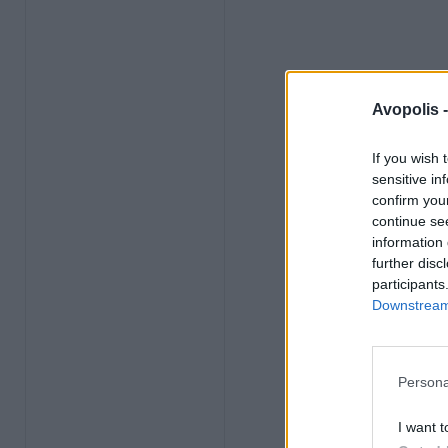
Avopolis 
If you wish 
sensitive in
confirm you
continue se
information 
further disc
participants
Downstream 
Persona
I want t