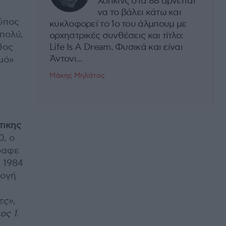
Χόπκινς στα 88 αρνείται
να το βάλει κάτω και
Τύπος
κυκλοφορεί το 1ο του άλμπουμ με
πολύ,
ορχηστρικές συνθέσεις και τίτλο:
θος
Life Is A Dream. Φυσικά και είναι
Άντονι...
μό»
Μάκης Μηλάτος
τικης
0, ο
γραφε
 1984
λογή
ες»
,
ος 1
.