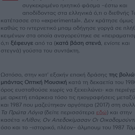
συγκεκριμένο ηχητικό φάσμα –έστω και
αποδίδοντας στα ελληνικά ό,τι ο διεθνής 
κατέτασσε στο «experimental». Δεν κράτησε όμως 
καθώς το ιντερνετικό μπαμ οδήγησε γοργά σε πλή
κειμένων στα οποία αναγορεύτηκε σε «πειραματισ
ό,τι
ξέφευγε
από τα (
κατά βάση στενά
, ενίοτε και
στεγνά) γούστα του συντάκτη.
Ωστόσο, στην κατ' εξοχήν εποχή δράσης
της βολιώ
μπάντας Οπτική Μουσική
κατά τη δεκαετία του 198
όρος ευσταθούσε χωρίς να ξεχειλώνει· και περιέ
με αρκετή επάρκεια τόσο τις ηχογραφήσεις μεταξύ
και 1987 που μαζεύτηκαν αργότερα (2017) στη συλ
Τα Πρώτα Λόγια
(δείτε περισσότερα
εδώ
) και στην
κασέτα
«Λίθον, Ον Απεδοκίμασαν Οι Οικοδομούντ
όσο και το –ιστορικό, πλέον– άλμπουμ του 1987
Τόμ