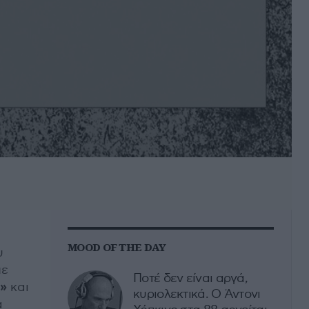
MOOD OF THE DAY
υ
με
Ποτέ δεν είναι αργά,
ς»
και
κυριολεκτικά. Ο Άντονι
α