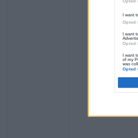
Opted 
I want t
Opted 
I want 
Advertis
Opted 
I want t
of my P
was col
Opted 