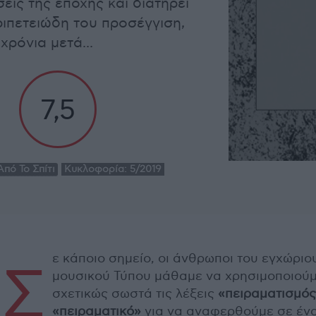
εις της εποχής και διατηρεί
ιπετειώδη του προσέγγιση,
χρόνια μετά...
7,5
πό Το Σπίτι
Κυκλοφορία:
5/2019
ε κάποιο σημείο, οι άνθρωποι του εγχώριο
Σ
μουσικού Τύπου μάθαμε να χρησιμοποιού
σχετικώς σωστά τις λέξεις
«πειραματισμό
«πειραματικό»
για να αναφερθούμε σε έν