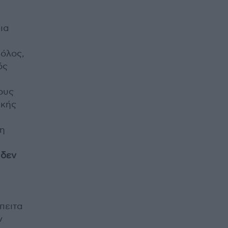
ια
Βόλος,
ός
ους
ικής
τη
 δεν
πειτα
ν