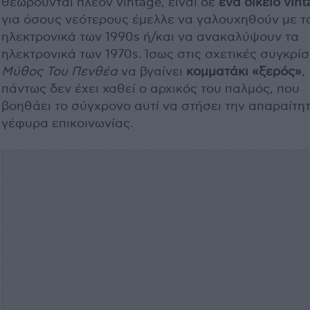
θεωρούνται πλέον vintage, είναι δε
ένα οικείο vin
για όσους νεότερους έμελλε να γαλουχηθούν με τ
ηλεκτρονικά των 1990s ή/και να ανακαλύψουν τα
ηλεκτρονικά των 1970s. Ίσως στις σχετικές συγκρίσ
Μύθος Του Πενθέα
να βγαίνει
κομματάκι «ξερός»
,
πάντως δεν έχει χαθεί ο αρχικός του παλμός, που
βοηθάει το σύγχρονο αυτί να στήσει την απαραίτη
γέφυρα επικοινωνίας.