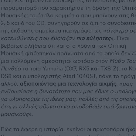
Εδώ, λ.χ. τηρούνται ευδιάκριτες αποστάσεις με τον
πειραματισμό που χαρακτήρισε τη δράση της Οπτι
Μουσικής: τα άτιτλα κομμάτια που μπαίνουν στις θ
2, 5 και 6 του CD, συνηγορούν σε ό,τι το συνοδευτι
της έκδοσης σημείωμα περιγράφει ως «
άνοιγμα σε
κατευθύνσεις που έμοιαζαν
πιο εύληπτες
». Είναι
βεβαίως αλήθεια ότι και στα χρόνια των Οπτική
Μουσική φτιάχτηκαν πράγματα από τα οποία δεν έ
μια παλλόμενη αμεσότητα· ωστόσο στον
Μύθο Του
Πενθέα
τα τρία Yamaha (DX7, RX5 και TX81Z), το Ko
DS8 και ο υπολογιστής Atari 1040ST, πάνε το πράγ
αλλού,
αξιοποιώντας μια τεχνολογία αιχμής
: «
μας
ενθουσίασε η δυνατότητα που μας έδινε ο υπολογ
να υλοποιούμε τις ιδέες μας, πολλές από τις οποίε
έτσι κι αλλιώς αδύνατο να αποδοθούν από ζωνταν
μουσικούς
».
Πώς τα έφερε η ιστορία, εκείνοι οι πρωτοπόροι ήχο