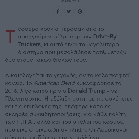
Share this
έσσερα χρόνια πέρασαν από το
Τ
προηγούμενο άλμπουμ των
Drive-By
Truckers
, κι αυτό είναι το μεγαλύτερο
διάστημα που μεσολάβησε ποτέ, μεταξύ
δύο στουντιακών δίσκων τους.
Δικαιολογείται το γεγονός, αν το καλοσκεφτεί
κανείς. Το
American Band
κυκλοφόρησε το
2016, λίγο καιρό πριν ο
Donald Trump
γίνει
Πλανητάρχης. Η εξέλιξη αυτή, με τις συνέπειες
και τις επιπλοκές της, επέφερε κάποιες
σκληρές συνειδητοποιήσεις, για κάθε πολίτη
των Η.Π.Α., αλλά και του υπόλοιπου κόσμου,
που είχε στοιχειώδη αντίληψη. Οι Αμερικανοί
ρόκερ οπωσδήποτε είχαν πολλά να