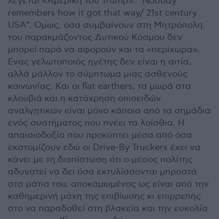
λέγεται «Αμερική του Trump»: “Nobody
remembers how it got that way/ 21st century
USA”. Όμως, όσα συμβαίνουν στη Μητρόπολη
του παρακμάζοντος Δυτικού Κόσμου δεν
μπορεί παρά να αφορούν και τα «περίχωρα».
Ένας γελωτοποιός ηγέτης δεν είναι η αιτία,
αλλά μάλλον το σύμπτωμα μιας ασθενούς
κοινωνίας. Και οι flat earthers, τα μωρά στα
κλουβιά και η κατάχρηση οπιοειδών
αναλγητικών είναι μόνο κάποια από τα σημάδια
ενός συστήματος που πνέει τα λοίσθια. Η
απαισιοδοξία που προκύπτει μέσα από όσα
εκστομίζουν εδώ οι Drive-By Truckers έχει να
κάνει με τη διαπίστωση ότι ο μέσος πολίτης
αδυνατεί να δει όσα εκτυλίσσονται μπροστά
στα μάτια του, αποκαμωμένος ως είναι από την
καθημερινή μάχη της επιβίωσης κι επιρρεπής
στο να παραδοθεί στη βλακεία και την ευκολία