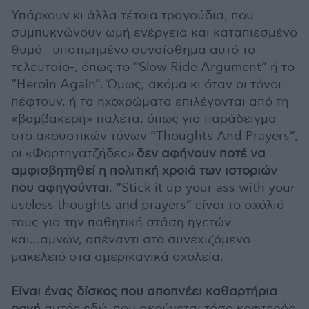
Υπάρχουν κι άλλα τέτοια τραγούδια, που
συμπυκνώνουν ωμή ενέργεια και καταπιεσμένο
θυμό –υποτιμημένο συναίσθημα αυτό το
τελευταίο-, όπως το “Slow Ride Argument” ή το
“Heroin Again”. Όμως, ακόμα κι όταν οι τόνοι
πέφτουν, ή τα ηχοχρώματα επιλέγονται από τη
«βαμβακερή» παλέτα, όπως για παράδειγμα
στο ακουστικών τόνων “Thoughts And Prayers”,
οι «Φορτηγατζήδες»
δεν αφήνουν ποτέ να
αμφισβητηθεί η πολιτική χροιά των ιστοριών
που αφηγούνται
. “Stick it up your ass with your
useless thoughts and prayers” είναι το σχόλιό
τους για την παθητική στάση ηγετών
και...αμνών, απέναντι στο συνεχιζόμενο
μακελειό στα αμερικανικά σχολεία.
Είναι ένας δίσκος που αποπνέει καθαρτήρια
οργή
αυτός εδώ, που ακούγεται τόσο κοφτερός