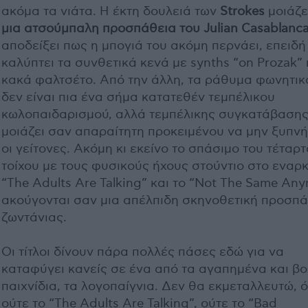
ακόμα τα νιάτα. Η έκτη δουλειά των
Strokes
μοιάζε
μια ατσούμπαλη προσπάθεια του Julian Casablanc
αποδείξει πως η μπογιά του ακόμη περνάει, επειδή
καλύπτει τα συνθετικά κενά με synths “on Prozak” 
κακά φαλτσέτο. Από την άλλη, τα ράθυμα φωνητικ
δεν είναι πια ένα σήμα κατατεθέν τεμπέλικου
κωλοπαιδαρισμού, αλλά τεμπέλικης συγκατάβασης
μοιάζει σαν απαραίτητη προκειμένου να μην ξυπν
οι γείτονες. Ακόμη κι εκείνο το σπάσιμο του τέταρ
τοίχου με τους φυσικούς ήχους στούντιο στο εναρ
“The Adults Are Talking” και το “Not The Same An
ακούγονται σαν μια απέλπιδη σκηνοθετική προσπ
ζωντάνιας.
Οι τίτλοι δίνουν πάρα πολλές πάσες εδώ για να
καταφύγει κανείς σε ένα από τα αγαπημένα και βο
παιχνίδια, τα λογοπαίγνια. Δεν θα εκμεταλλευτώ, 
ούτε το “The Adults Are Talking”, ούτε το “Bad