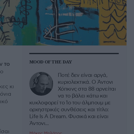
MOOD OF THE DAY
ν το
νο
Ποτέ δεν είναι αργά,
κυριολεκτικά. Ο Άντονι
ες κι
Χόπκινς στα 88 αρνείται
όνια
να το βάλει κάτω και
ικό
κυκλοφορεί το 1ο του άλμπουμ με
ορχηστρικές συνθέσεις και τίτλο:
Life Is A Dream. Φυσικά και είναι
Άντονι...
ίσαι
Μάκης Μηλάτος