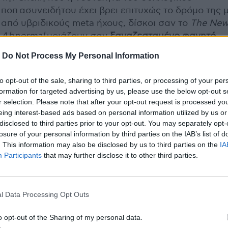
ποπ ασυνειδήτου έχει βρει επιτυχώς το δρόμο της 
από υβριδικούς meta ήχους, δίσκοι σαν το
The Ne
Abnormal
μοιάζουν σαν
ξαναζεσταμένο φαγητό,
πασπαλισμένο με γενναίες δόσεις “ok boomer”
. Κα
-
Do Not Process My Personal Information
φυσικά, οι Strokes δεν κατάφεραν (όπως ήταν
αναμενόμενο) και πάλι να κάνουν τίποτα για να
to opt-out of the sale, sharing to third parties, or processing of your per
ανατρέψουν το ασφαλές συμπέρασμα πως έχουν 
formation for targeted advertising by us, please use the below opt-out s
βγάλουν πραγματικά καλό δίσκο από το 2001 και
r selection. Please note that after your opt-out request is processed y
συμπαθητικό από το 2003. Άσε και κάναν άλλο να
eing interest-based ads based on personal information utilized by us or
disclosed to third parties prior to your opt-out. You may separately opt-
δώσει
ραντεβού στις τουαλέτες
τώρα, ρε Julian.
losure of your personal information by third parties on the IAB’s list of
. This information may also be disclosed by us to third parties on the
IA
Participants
that may further disclose it to other third parties.
l Data Processing Opt Outs
o opt-out of the Sharing of my personal data.