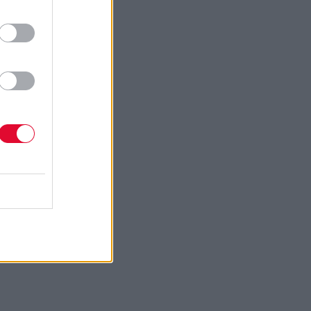
Next Article
n Malkmus -
 Techniques