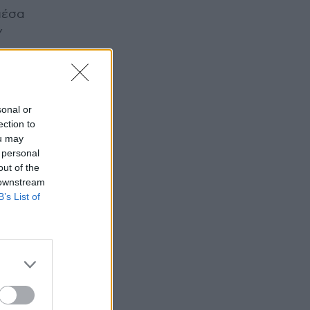
μέσα
w
ι
sonal or
να
ection to
ou may
 personal
out of the
 downstream
B’s List of