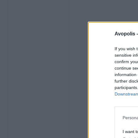
Avopolis 
If you wish 
sensitive in
confirm you
continue se
information 
further disc
participants
Downstream 
Persona
I want t