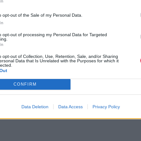
In
o opt-out of the Sale of my Personal Data.
In
to opt-out of processing my Personal Data for Targeted
ing.
In
o opt-out of Collection, Use, Retention, Sale, and/or Sharing
ersonal Data that Is Unrelated with the Purposes for which it
lected.
Out
CONFIRM
Previous Article
Stephe
Tennis - Swimmer
Data Deletion
Data Access
Privacy Policy
Traditional