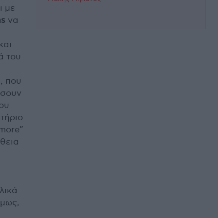
ι με
as
να
και
ά του
, που
ήσουν
του
κτήριο
ymore”
άθεια
λικά
όμως,