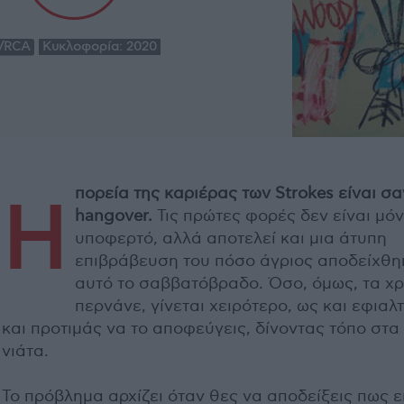
t/RCA
Κυκλοφορία:
2020
πορεία της καριέρας των Strokes είναι σα
Η
hangover.
Τις πρώτες φορές δεν είναι μό
υποφερτό, αλλά αποτελεί και μια άτυπη
επιβράβευση του πόσο άγριος αποδείχθηκ
αυτό το σαββατόβραδο. Όσο, όμως, τα χρ
περνάνε, γίνεται χειρότερο, ως και εφιαλτ
και προτιμάς να το αποφεύγεις, δίνοντας τόπο στα
νιάτα.
Το πρόβλημα αρχίζει όταν θες να αποδείξεις πως ε