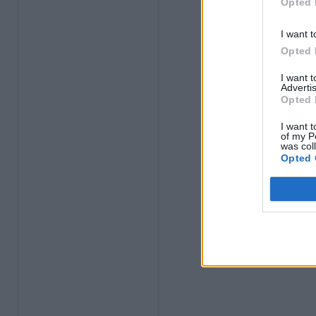
Opted 
I want t
Opted 
I want 
Advertis
Opted 
I want t
of my P
was col
Opted 