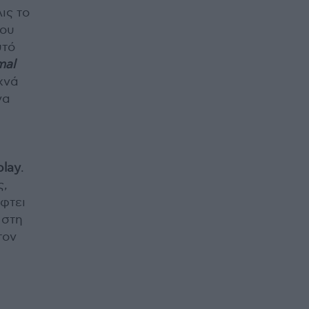
ις το
λου
υτό
mal
χνά
να
play
.
ς,
φτει
 στη
τον