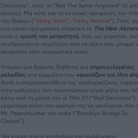
Decisions”, ούτε το “Not The Same Anymore” (ή μόλ
έκανα;). Μα ούτε και το εντελώς προφανές του τίτ
του δίσκου (
“Abby, who?”, “Abby Normal”
). Γιατί, α
που κάνει πραγματικά πληκτικό το
The New Abnor
είναι η
χρυσή του μετριότητα
, που, ως γνωστόν, συ
αποδεικνύεται χειρότερη από το γέλιο που μπορεί 
σκορπίσει κάτι πραγματικά κακό.
Υπάρχει μια διάχυτη διάθεση για
στρογγυλεμένες
μελωδίες
στα κομμάτια που
«φωνάζει» για λίγο air
Αυτή η υπερπροσπάθεια της νεοϋορκέζικης παρέα
στην καλύτερη των περιπτώσεων είναι μήλο που πέ
κάτω από τη μηλιά του
Is This It?
(“Bad Decisions”),
χειρότερη κάνει τον αρχηγό της να ακούγεται σαν 
Mr. Peanutbutter του indie (“Brooklyn Bridge To
Chorus”).
Την εποχή που η νοσταλγία του συλλογικού