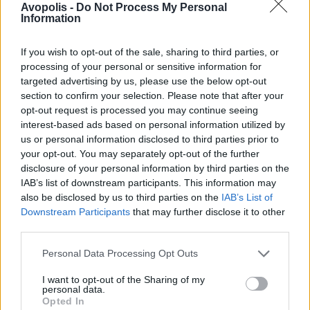
Avopolis -
Do Not Process My Personal
δημιουργός (ελάτε να μιλήσουμε λίγο για το
Information
ακατόρθωτο)
, επιδεικνύει εδώ μεγάλη επάρκεια στη
διαχείριση του υλικού: όχι μόνο φέρνει σε πέρας το
If you wish to opt-out of the sale, sharing to third parties, or
processing of your personal or sensitive information for
τιτάνιο έργο της παραγωγής, αλλά υπογράφει και τη
targeted advertising by us, please use the below opt-out
μουσική των περισσότερων συνθέσεων.
section to confirm your selection. Please note that after your
opt-out request is processed you may continue seeing
interest-based ads based on personal information utilized by
Η δουλειά του είναι μαεστρική, καθώς
παρέχει τα
us or personal information disclosed to third parties prior to
κατάλληλα αρμονικά και ενορχηστρωτικά κάδρα στις
your opt-out. You may separately opt-out of the further
αφηγήσεις
, χωρίς να δημιουργεί αχρείαστους
disclosure of your personal information by third parties on the
IAB’s list of downstream participants. This information may
περισπασμούς, αλλά και χωρίς να ξεπέφτει σε φτηνές
also be disclosed by us to third parties on the
IAB’s List of
λύσεις. Όπως κι αν ιδωθεί η κίνηση του πατρός να
Downstream Participants
that may further disclose it to other
εμπιστευθεί τυφλά τον υιό –ως μια ευκαιρία για τον
third parties.
τελευταίο να δείξει την αξία του ή ως απλή άφεση
Personal Data Processing Opt Outs
στα χέρια και στο αισθητήριο του πιο κοντινού του
I want to opt-out of the Sharing of my
ανθρώπου– το στοίχημα απέδωσε τα μέγιστα.
personal data.
Opted In