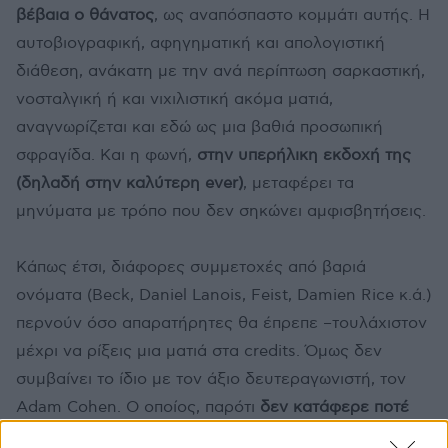
βέβαια ο θάνατος
, ως αναπόσπαστο κομμάτι αυτής. Η
αυτοβιογραφική, αφηγηματική και απολογιστική
διάθεση, ανάκατη με την ανά περίπτωση σαρκαστική,
νοσταλγική ή και νιχιλιστική ακόμα ματιά,
αναγνωρίζεται και εδώ ως μια βαθιά προσωπική
σφραγίδα. Και η φωνή,
στην υπερήλικη εκδοχή της
(δηλαδή στην καλύτερη ever)
, μεταφέρει τα
μηνύματα με τρόπο που δεν σηκώνει αμφισβητήσεις.
Κάπως έτσι, διάφορες συμμετοχές από βαριά
ονόματα (Beck, Daniel Lanois, Feist, Damien Rice κ.ά.)
περνούν όσο απαρατήρητες θα έπρεπε –τουλάχιστον
μέχρι να ρίξεις μια ματιά στα credits. Όμως δεν
συμβαίνει το ίδιο με τον άξιο δευτεραγωνιστή, τον
Adam Cohen. Ο οποίος, παρότι
δεν κατάφερε ποτέ
να ξεφύγει από τη σκιά του πατέρα του ως