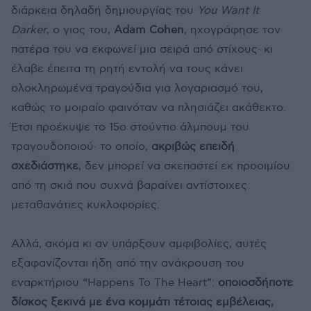
διάρκεια δηλαδή δημιουργίας του
You Want It
Darker
, ο γιος του,
Adam Cohen
, ηχογράφησε τον
πατέρα του να εκφωνεί μια σειρά από στίχους· κι
έλαβε έπειτα τη ρητή εντολή να τους κάνει
ολοκληρωμένα τραγούδια για λογαριασμό του,
καθώς το μοιραίο φαινόταν να πλησιάζει ακάθεκτο.
Έτσι προέκυψε το 15ο στούντιο άλμπουμ του
τραγουδοποιού· το οποίο,
ακριβώς επειδή
σχεδιάστηκε
, δεν μπορεί να σκεπαστεί εκ προοιμίου
από τη σκιά που συχνά βαραίνει αντίστοιχες
μεταθανάτιες κυκλοφορίες.
Αλλά, ακόμα κι αν υπάρξουν αμφιβολίες, αυτές
εξαφανίζονται ήδη από την ανάκρουση του
εναρκτήριου “Happens To The Heart”:
οποιοσδήποτε
δίσκος ξεκινά με ένα κομμάτι τέτοιας εμβέλειας,