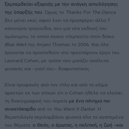
ξεμπερδεύει εξαρχής με την ανάγκη αιτιολόγησης
της ύπαρξής του
. Όμως το
Thanks For The Dance
δεν μένει εκεί, αφού έχει να προσφέρει άλλα 7
καινούρια τραγούδια, συν μια νέα εκδοχή του
ομώνυμου, το οποίο έκανε ντεμπούτο στον δίσκο
Blue Alert
της Anjani Thomas το 2006. Και όλα
έρχονται να προστεθούν στο προϋπάρχον έργο του
Leonard Cohen, με τρόπο που μοιάζει απόλυτα
φυσικός και –γιατί όχι;– διαφωτιστικός.
Είναι προφανές από τον τίτλο και από το κλίμα
αρκετών εκ των στίχων ότι ο Cohen ήθελε να κλείσει
τη δισκογραφική του πορεία
με ένα πόνημα πιο
ανοιχτόκαρδο
από το
You Want It Darker
. Η
θεματολογία περιλαμβάνει φυσικά όλα τα αγαπημένα
του θέματα:
ο Θεός, ο έρωτας, η πολιτική, η ζωή –και