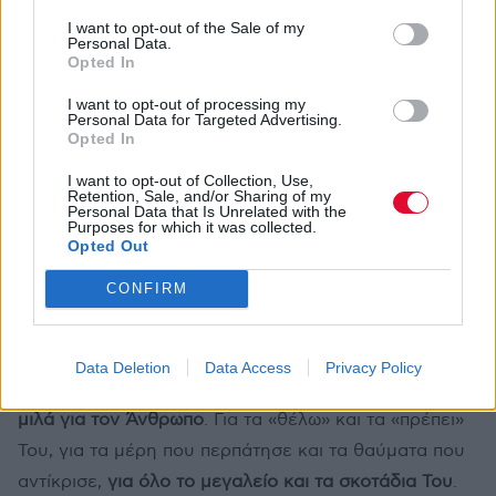
Κι έτσι έφτασε στα αφτιά μας το αντίο του Leonard
I want to opt-out of the Sale of my
Personal Data.
Cohen. Ένα αντίο αντάξιο της όλης πορείας του και
Opted In
το ίδιο γενναιόδωρο: αν δηλαδή εκείνος ευχαριστεί,
I want to opt-out of processing my
εμείς τι πρέπει να κάνουμε;
Ένα αντίο ευτυχές,
Personal Data for Targeted Advertising.
Opted In
χορτασμένο
, γεμάτο αποδοχή, αλλά και με μια
ακατάβλητη φλόγα
να καίει ευκρινώς εντός του.
I want to opt-out of Collection, Use,
Retention, Sale, and/or Sharing of my
Personal Data that Is Unrelated with the
Purposes for which it was collected.
(Και) έπειτα από αυτό το στερνό νεύμα του, ο
Opted Out
μεγάλος Καναδός παραμένει λοιπόν δικός μας –όσο
CONFIRM
δικός μας μπορεί να υπήρξε ποτέ οποιοσδήποτε, σε
όποια γλώσσα κι αν μίλησε. Γιατί η τέχνη του, όπως
κάθε σπουδαία τέχνη, ενώ φαινομενικά σκιαγραφεί
Data Deletion
Data Access
Privacy Policy
τον συγκεκριμένο άνθρωπο πίσω της,
στην ουσία
μιλά για τον Άνθρωπο
. Για τα «θέλω» και τα «πρέπει»
Του, για τα μέρη που περπάτησε και τα θαύματα που
αντίκρισε,
για όλο το μεγαλείο και τα σκοτάδια Του
.