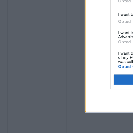
Opted 
I want t
Opted 
I want 
Advertis
Opted 
I want t
of my P
was col
Opted 