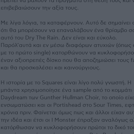
πρέπει να βάλουν τα πράγματα στη θέση τους και 
επιβεβαιώσουν την αξία τους.
Mε λίγα λόγια, τα καταφέρνουν. Αυτό δε σημαίνει
ότι θα μπορέσουν να επαναλάβουν ένα θρίαμβο σ
αυτό του Dry The Rain. Δεν είναι και εύκολο.
Παρόλ’αυτά και εν μέσω διαφόρων ατυχιών (όπως 
με το πρώτο single) κατορθώνουν να κυκλοφορήσ
έναν αξιοπρεπές δίσκο που θα αποζημιώσει τους f
και θα προσκαλέσει και καινούργιους.
Η ιστορία με το Squares είναι λίγο πολύ γνωστή. Η
μπάντα χρησιμοποίησε ένα sample από το κομμάτι
Daydream των Gunther Hullman Choir, το οποίο είχ
ενσωματώσει και οι Portishead στο Sour Times, εφ
χρόνια πριν. Φαίνεται όμως πως και άλλοι είχαν αυ
την ιδέα και έτσι οι I Monster έπραξαν αναλόγως 
κατόρθωσαν να κυκλοφορήσουν πρώτοι το δικό το