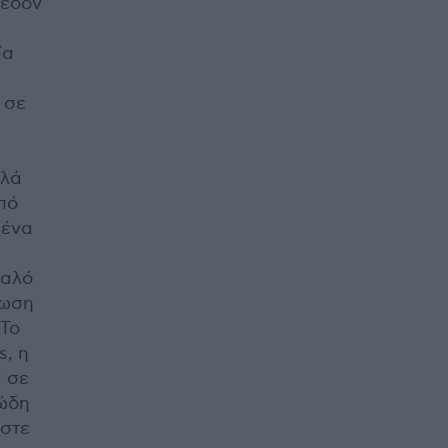
χεδόν
ία
 σε
λλά
πό
 ένα
υαλό
ίωση
 Το
s, η
ι σε
ιώδη
ωστε