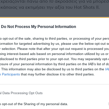
χρειάζονται πάνω από 10 ακροάσεις για να μπορέσ
κάποιος να εκτιμήσει την αξία του Hot Shots II.
Πάντως και μετά από αυτές τις δέκα ακροάσεις, ο
καινούργιος δίσκος δεν ξεπερνά σε αξία το The 3 E
-
Do Not Process My Personal Information
Και αυτό διότι είναι ελαφρώς άνισος. Μετά το Hu
Being, έρχεται το αδιάφορο Gone, ενώ ακολουθού
to opt-out of the sale, sharing to third parties, or processing of your per
διαμαντάκια Dragon και Broke. Στη συνέχεια έχουμ
formation for targeted advertising by us, please use the below opt-out s
r selection. Please note that after your opt-out request is processed y
εξαιρετικό Quiet που μόνο ήσυχο δεν θα μπορούσ
eing interest-based ads based on personal information utilized by us or
χαρακτήριστεί. Στο συγκεκριμένο κομμάτι, οι Beta
disclosed to third parties prior to your opt-out. You may separately opt-
γίνονται μελωδικοί (!) και μας αποδεικνύουν ότι δε
losure of your personal information by third parties on the IAB’s list of
είναι πάντοτε σκοτεινοί και μυστήριοι. Το uptempo
. This information may also be disclosed by us to third parties on the
IA
“Alleged” είναι μία ευχάριστη νότα, αλλά όχι κάτι
Participants
that may further disclose it to other third parties.
ιδιαίτερο, ενώ το “Life” εμπλουτισμένο με διαφόρο
είδους μπλιμπλίκια, δεν αποτελεί highlight. Το τελ
με το Eclipse είναι καταπληκτικό με παιχνιδιάρικου
l Data Processing Opt Outs
στίχους και χαρούμενη διάθεση.
o opt-out of the Sharing of my personal data.