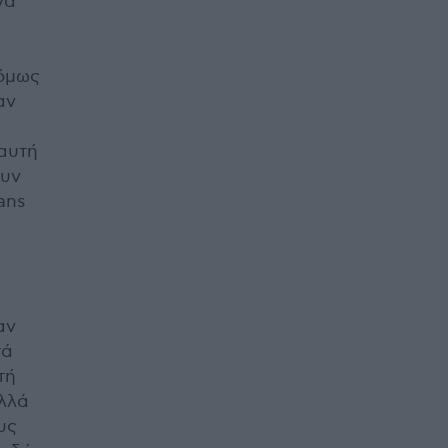
να
 όμως
αν
αυτή
ουν
ans
αν
τά
τή
αλλά
υς