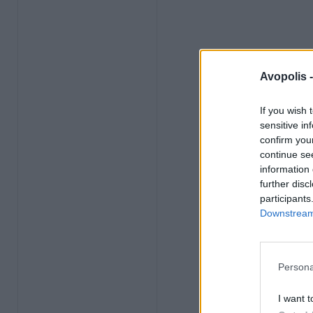
Avopolis 
If you wish 
sensitive in
confirm you
continue se
information 
further disc
participants
Downstream 
Persona
I want t