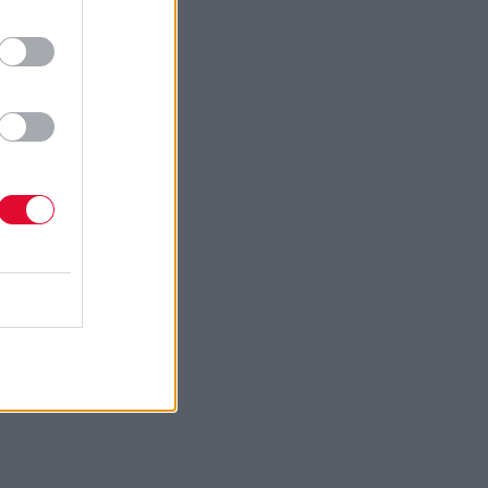
ου
α
η
ο
.
ς
ον
Next Article
- Vespertine