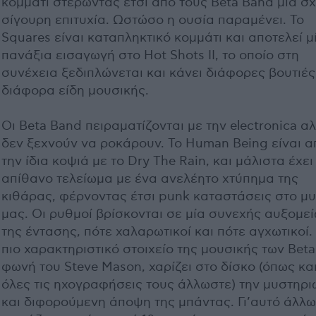
κομμάτι στερώντας έτσι από τους Beta Band μία σ
σίγουρη επιτυχία. Ωστώσο η ουσία παραμένει. Το
Squares είναι καταπληκτικό κομμάτι και αποτελεί μ
πανάξια εισαγωγή στο Hot Shots II, το οποίο στη
συνέχεια ξεδιπλώνεται και κάνει διάφορες βουτιές
διάφορα είδη μουσικής.
Οι Beta Band πειραματίζονται με την electronica α
δεν ξεχνούν να ροκάρουν. Το Human Being είναι α
την ίδια κοψιά με το Dry The Rain, και μάλιστα έχει
απίθανο τελείωμα με ένα ανελέητο χτύπημα της
κιθάρας, φέρνοντας έτσι punk καταστάσεις στο μ
μας. Οι ρυθμοί βρίσκονται σε μία συνεχής αυξομε
της έντασης, πότε χαλαρωτικοί και πότε αγχωτικοί.
πιο χαρακτηριστικό στοιχείο της μουσικής των Beta
φωνή του Steve Mason, χαρίζει στο δίσκο (όπως κα
όλες τις ηχογραφήσεις τους άλλωστε) την μυστηρ
και διφορούμενη άποψη της μπάντας. Γι’αυτό άλλ