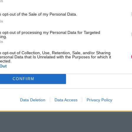
In
Τελικά έχουμε έναν δίσκο σίγουρα πάνω του μετρί
αλλά όχι κάτι φοβερό. Το The 3 EP’s φαίνεται ότι θ
o opt-out of the Sale of my Personal Data.
παραμείνει η κορυφή των Beta Band, και η φιλότιμ
In
προσπάθεια του Hot Shots II θα έρχεται δεύτερη. Τ
album δεν απογοητεύει, αλλά σίγουρα δεν συγκινεί
to opt-out of processing my Personal Data for Targeted
ing.
Δυστυχως δεν δύναμαι να προβλέψω το μέλλον τη
In
Σκωτσέζικης μπάντας αλλά σίγουρα δεν είμαι πλέ
o opt-out of Collection, Use, Retention, Sale, and/or Sharing
αισιόδοξος.
ersonal Data that Is Unrelated with the Purposes for which it
lected.
Out
CONFIRM
Previous Article
Stereo MCs - Deep Down &
Bjork 
Dirty
Data Deletion
Data Access
Privacy Policy