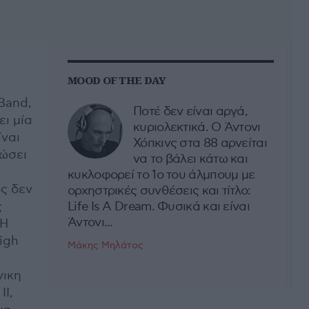
MOOD OF THE DAY
Band,
Ποτέ δεν είναι αργά,
ει μία
κυριολεκτικά. Ο Άντονι
ίναι
Χόπκινς στα 88 αρνείται
δώσει
να το βάλει κάτω και
κυκλοφορεί το 1ο του άλμπουμ με
ς δεν
ορχηστρικές συνθέσεις και τίτλο:
ς
Life Is A Dream. Φυσικά και είναι
Άντονι...
 Η
igh
Μάκης Μηλάτος
νικη
II,