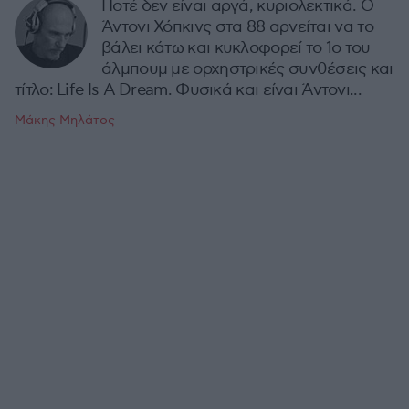
Ποτέ δεν είναι αργά, κυριολεκτικά. Ο
Άντονι Χόπκινς στα 88 αρνείται να το
βάλει κάτω και κυκλοφορεί το 1ο του
άλμπουμ με ορχηστρικές συνθέσεις και
τίτλο: Life Is A Dream. Φυσικά και είναι Άντονι...
Μάκης Μηλάτος