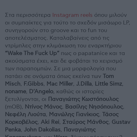
Στα περισσότερα
Instagram reels
όπου μιλούν
οι συμπαίκτες για τούτο το σχεδόν μισάωρο LP,
συνηγορούν στο groove και το fun του
αποτελέσματος. Καταλαβαίνεις από τις
ντρίμπλες στην κλιμάκωση του εναρκτήριου
“Wake The Fuck Up”
πως ο papatanice και τα
ακούσματα έχει, και δε φοβάται το χειρισμό
των παραπομπών. Σε μια μορφολογία που
πατάει σε ονόματα όπως εκείνα των
Tom
Misch
,
F.Gibbs
,
Mac Miller
,
J.Dilla
,
Little Simz
,
noname
,
D’Angelo
, καθώς οι ιστορίες
ξετυλίγονται, οι
Παναγιώτης Κωστόπουλος
(mOB),
Ντίνος Μάνος
,
Βασίλης Νησόπουλος
,
Νεφέλη Λιούτα
,
Μανώλης Γιανίκιος
,
Τάσος
Κορκοβέλος
,
Aki Rei
,
Σταύρος Μάνθος
,
Gustav
Penka
,
John Dakolias
,
Παναγιώτης