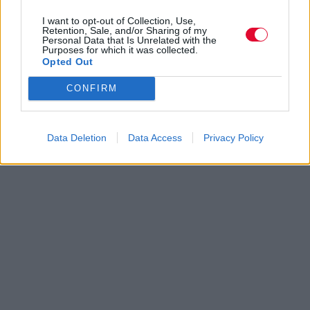
Ποτέ δεν είναι αργά, κυριολεκτικά. Ο
I want to opt-out of Collection, Use,
Retention, Sale, and/or Sharing of my
Άντονι Χόπκινς στα 88 αρνείται να το
Personal Data that Is Unrelated with the
βάλει κάτω και κυκλοφορεί το 1ο του
Purposes for which it was collected.
Opted Out
άλμπουμ με ορχηστρικές συνθέσεις και
τίτλο: Life Is A Dream. Φυσικά και είναι Άντονι...
CONFIRM
Μάκης Μηλάτος
Data Deletion
Data Access
Privacy Policy