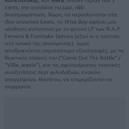
Καπετανάκης
, και
Wera
, δίνουν πέραν των 2
cents, την επιπλέον nu jazz, r&b
διαστρωμάτωση. Χωρίς να περιπλανιέται στα
ίδια υπνωτικά beats, το
Wise Boy
αφήνει μια
αίσθηση αντίστοιχη με το φετινό LP των R.A.P.
Ferreira & Fumitake Tamura (εξού κι η ταύτιση
στο τυπικό της αποτίμησης), όμως
αποδεικνύεται περισσότερο εξωστρεφές, με τις
δεικτικές πλάκες του (“Genie Out The Bottle” /
“Villie Jeanie”), και τις αφιλτράριστες νεανικές
αναζητήσεις περί φιλοδοξιών, ενοχών,
απορρίψεων, θανάτου, να επιμερίζονται σε
ισορροπία.