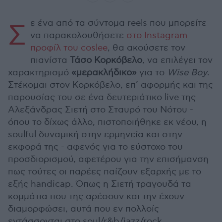
ε ένα από τα σύντομα reels που μπορείτε
Σ
να παρακολουθήσετε
στο Instagram
προφίλ του coslee
, θα ακούσετε τον
πιανίστα
Τάσο Κορκόβελο
, να επιλέγει τον
χαρακτηρισμό
«μερακλήδικο»
για το
Wise Boy
.
Στέκομαι στον Κορκόβελο, επ’ αφορμής και της
παρουσίας του σε ένα δευτεριάτικο live της
Αλεξάνδρας Σιετή στο Σταυρό του Νότου -
όπου το δίχως άλλο, πιστοποιήθηκε εκ νέου, η
soulful δυναμική στην ερμηνεία και στην
εκφορά της - αφενός για το εύστοχο του
προσδιορισμού, αφετέρου για την επισήμανση
πως τούτες οι παρέες παίζουν εξαρχής με το
εξής handicap. Όπως η Σιετή τραγουδά τα
κομμάτια που της αρέσουν και την έχουν
διαμορφώσει, αυτά που εν πολλοίς
εντάσσονται στο soul/r&b/jazz/rock