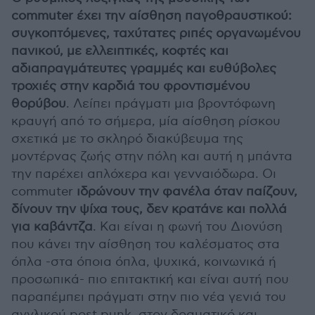
c
ommuter έχει την αίσθηση παγοθραυστικού:
συγκοπτόμενες, ταχύτατες ριπές οργανωμένου
πανικού, με ελλειπτικές, κοφτές και
αδιαπραγμάτευτες γραμμές και ευθύβολες
τροχιές στην καρδιά του φροντισμένου
θορύβου
. Λείπει πράγματι μια βροντόφωνη
κραυγή από το σήμερα, μία αίσθηση ρίσκου
σχετικά με το σκληρό διακύβευμα της
μοντέρνας ζωής στην πόλη και αυτή η μπάντα
την παρέχει απλόχερα και γενναιόδωρα. Οι
commuter
ιδρώνουν την φανέλα όταν παίζουν,
δίνουν την ψίχα τους, δεν κρατάνε και πολλά
για καβάντζα
. Και είναι η φωνή του Διονύση
που κάνει την αίσθηση του καλέσματος στα
όπλα -στα όποια όπλα, ψυχικά, κοινωνικά ή
προσωπικά- πιο επιτακτική και είναι αυτή που
παραπέμπει πράγματι στην πιο νέα γενιά του
αγγλικού post punk, στον δραματικό και