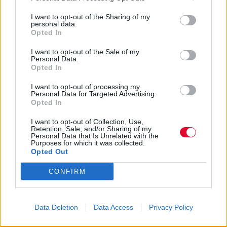
I want to opt-out of the Sharing of my
personal data.
Opted In
Previous Article
Next Article
I want to opt-out of the Sale of my
Personal Data.
Opted In
I want to opt-out of processing my
Personal Data for Targeted Advertising.
Opted In
I want to opt-out of Collection, Use,
Retention, Sale, and/or Sharing of my
Personal Data that Is Unrelated with the
Ακολούθησε το Avopolis Network στο
Google
Purposes for which it was collected.
Opted Out
News
CONFIRM
MOOD OF THE DAY
Data Deletion
Data Access
Privacy Policy