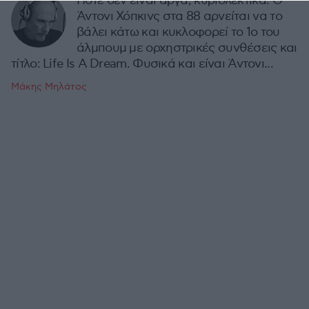
Ποτέ δεν είναι αργά, κυριολεκτικά. Ο
Άντονι Χόπκινς στα 88 αρνείται να το
βάλει κάτω και κυκλοφορεί το 1ο του
άλμπουμ με ορχηστρικές συνθέσεις και
τίτλο: Life Is A Dream. Φυσικά και είναι Άντονι...
Μάκης Μηλάτος