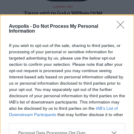
ΔΙΕΘΝΗ ΝΕΑ
Έφυγε από τη ζωή ο William Orbit
Avopolis -
Do Not Process My Personal
Information
Και επαναλαμβάνω, μου αρέσουν και
θέλω
κιόλας να μου αρέσουν.
If you wish to opt-out of the sale, sharing to third parties, or
processing of your personal or sensitive information for
targeted advertising by us, please use the below opt-out
section to confirm your selection. Please note that after your
opt-out request is processed you may continue seeing
interest-based ads based on personal information utilized by
us or personal information disclosed to third parties prior to
your opt-out. You may separately opt-out of the further
disclosure of your personal information by third parties on the
IAB’s list of downstream participants. This information may
also be disclosed by us to third parties on the
IAB’s List of
Downstream Participants
that may further disclose it to other
third parties.
Personal Data Processing Opt Outs