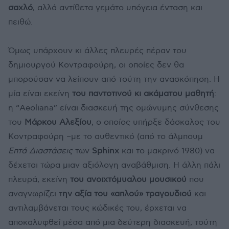
σαχλό
, αλλά αντίθετα γεμάτο υπόγεια ένταση και
πειθώ.
Όμως υπάρχουν κι άλλες πλευρές πέραν του
δημιουργού Κοντραφούρη, οι οποίες δεν θα
μπορούσαν να λείπουν από τούτη την ανασκόπηση. Η
μία είναι εκείνη
του παντοτινού κι ακάματου μαθητή
:
η “Aeoliana” είναι διασκευή της ομώνυμης σύνθεσης
του
Μάρκου Αλεξίου
, ο οποίος υπήρξε δάσκαλος του
Κοντραφούρη –με το αυθεντικό (από το άλμπουμ
Επτά Διαστάσεις
των
Sphinx
και το μακρινό 1980) να
δέχεται τώρα μιαν αξιόλογη αναβάθμιση. Η άλλη πάλι
πλευρά, εκείνη
του ανοιχτόμυαλου μουσικού
που
αναγνωρίζει τ
ην αξία του «απλού» τραγουδιού
και
αντιλαμβάνεται τους κώδικές του, έρχεται να
αποκαλυφθεί μέσα από μια δεύτερη διασκευή, τούτη