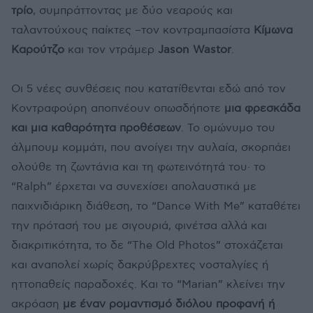
τρίο
, συμπράττοντας με δύο νεαρούς και
ταλαντούχους παίκτες –τον κοντραμπασίστα
Κίμωνα
Καρούτζο
και τον ντράμερ
Jason Wastor
.
Οι 5 νέες συνθέσεις που κατατίθενται εδώ από τον
Κοντραφούρη αποπνέουν οπωσδήποτε
μια φρεσκάδα
και μια καθαρότητα προθέσεων
. Το ομώνυμο του
άλμπουμ κομμάτι, που ανοίγει την αυλαία, σκορπάει
ολούθε τη ζωντάνια και τη φωτεινότητά του· το
“Ralph” έρχεται να συνεχίσει απολαυστικά με
παιχνιδιάρικη διάθεση, το “Dance With Me” καταθέτει
την πρότασή του με σιγουριά, φινέτσα αλλά και
διακριτικότητα, το δε “The Old Photos” στοχάζεται
και αναπολεί χωρίς δακρύβρεχτες νοσταλγίες ή
ηττοπαθείς παραδοχές. Και το “Marian” κλείνει την
ακρόαση
με έναν ρομαντισμό διόλου προφανή ή