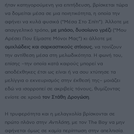
ήταν κατηγορούμενη για επιτήδευση, βρίσκεται τώρα
να δομείται μέσα σε μια ποιητικότητα, η οποία την
αφήνει να κυλά φυσικά (“Μέσα Στο Σπίτι”). Άλλοτε με
απαγγελτικό τρόπο,
με μπάσο, δυσοίωνο γρέζι
(“Μου
Αρέσει Που Είμαστε Μόνοι Μας”) κι άλλοτε με
ομιχλώδεις και σαρκαστικούς στίχους
, να τονίζουν
την αντίθεση μέσα στη μελωδικότητα. Η φωνή του,
επίσης –την οποία κατά καιρούς μπορεί να
αποδέχθηκες έτσι ως είναι ή να σου χτύπησε τα
μελίγγια ο εκνευρισμός στην έκθεσή της– μοιάζει
εδώ να ισορροπεί σε ακριβείς τόνους, θυμίζοντας
ενίοτε σε χροιά
τον Στάθη Δρογώση
.
Η τρυφερότητα και η μελαγχολία βρίσκονται σε
πρώτο πλάνο στην
Αντιλόπη
, με τον The Boy να μην
αφήνεται όμως σε καμία περίπτωση στην απελπισία.