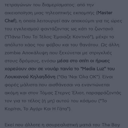
τετραγώνων του διαμερίσματος: από την
οικειοποίηση μιας τηλεοπτικής εκπομπής (
Μaster
Chef
), η οποία λειτουργεί σαν αποκούμπι για τις ώρες
του εγκλεισμού φαντάζοντας ως κάτι το ζωντανό
(“Πάνω Που Το Τέλος Έμοιαζε Κοντινό”), μέχρι το
απόλυτο χάος του φόβου και του θανάτου. Ως άλλη
zombie Αποκάλυψη που ξεχύνεται με στριγκλιές
στους δρόμους, ενόσω
μέσα στο σπίτι οι ήρωες
χορεύουν σαν σε νουάρ ταινία το "Media Luz" του
Λουκιανού Κηλαηδόνη
(“Θα 'Ναι Όλα ΟΚ”). Είναι
φορές μάλιστα που αισθάνεσαι να εναντιώνεται
ακόμη και στον Τόμας Στερνς Έλιοτ, παραφράζοντάς
τον για το τέλος (ή μη) αυτού του κόσμου (“Το
Κορίτσι, Το Αγόρι Και Η Γάτα”).
Εκεί που άλλοτε η σουρεαλιστική ματιά του The Boy