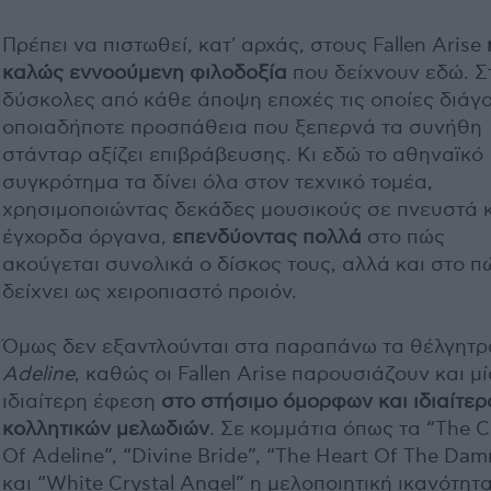
Πρέπει να πιστωθεί, κατ' αρχάς, στους Fallen Arise
καλώς εννοούμενη φιλοδοξία
που δείχνουν εδώ. Σ
δύσκολες από κάθε άποψη εποχές τις οποίες διάγ
οποιαδήποτε προσπάθεια που ξεπερνά τα συνήθη
στάνταρ αξίζει επιβράβευσης. Κι εδώ το αθηναϊκό
συγκρότημα τα δίνει όλα στον τεχνικό τομέα,
χρησιμοποιώντας δεκάδες μουσικούς σε πνευστά 
έγχορδα όργανα,
επενδύοντας πολλά
στο πώς
ακούγεται συνολικά ο δίσκος τους, αλλά και στο π
δείχνει ως χειροπιαστό προιόν.
Όμως δεν εξαντλούνται στα παραπάνω τα θέλγητρ
Adeline
, καθώς οι Fallen Arise παρουσιάζουν και μ
ιδιαίτερη έφεση
στο στήσιμο όμορφων και ιδιαίτερ
κολλητικών μελωδιών
. Σε κομμάτια όπως τα “The C
Of Adeline”, “Divine Bride”, “The Heart Of The Da
και “White Crystal Angel” η μελοποιητική ικανότητ