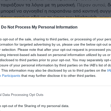
ταιριάξουν τα λόγια με τη μουσική
. Πέραν αυτού,
δ
μπορεί να αγνοηθεί η παραπάνω από κοντινή συγγ
όσων ακούμε εδώ με το ύφος των Nightwish
, ούτε
κάποιες αστοχίες στην αποτύπωση της ιστορίας τη
-
Do Not Process My Personal Information
Adeline στο άλμπουμ.
to opt-out of the sale, sharing to third parties, or processing of your per
Παρότι τα προαναφερθέντα φάουλ δεν γίνεται να
formation for targeted advertising by us, please use the below opt-out s
υποβαθμιστούν (αντιθέτως, νομίζω η ομάδα θα πρ
r selection. Please note that after your opt-out request is processed y
να τα προσέξει πολύ στη συνέχεια), το
Adeline
είνα
eing interest-based ads based on personal information utilized by us or
disclosed to third parties prior to your opt-out. You may separately opt-
άλμπουμ που αξίζει να ακουστεί, κυρίως επειδή είν
losure of your personal information by third parties on the IAB’s list of
μια δουλειά που θέτει υψηλούς στόχους και τους
. This information may also be disclosed by us to third parties on the
IA
κυνηγά χωρίς να φείδεται προσπάθειας και θυσιώ
Participants
that may further disclose it to other third parties.
τους πετυχαίνει στο τέλος σε σημαντικό βαθμό, έσ
αν δεν καταφέρνει να σπάσει προηγούμενα ρεκόρ,
να προσφέρει κάτι νέο. Το σίγουρο είναι ότι, με το
l Data Processing Opt Outs
υπόβραθρο που διαθέτουν, οι Fallen Arise μπορούν
κινηθούν προσεκτικά– να έχουν λαμπρό μέλλον.
o opt-out of the Sharing of my personal data.