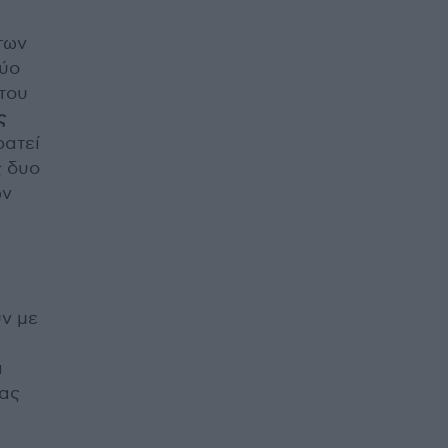
των
δύο
του
ς
ρατεί
ς δυο
ών
υν με
α
τας