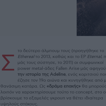
το δεύτερο άλμπουμ τους (προηγήθηκε το
Σ
Ethereal
το 2013, καθώς και το EP
Eternal
, 
μάς τους σύστησε, το 2011) οι συμφωνικοί
power metal-άδες Fallen Arise μάς αφηγού
την ιστορία της Adeline
, ενός κοριτσιού πο
έζησε τον 19ο αιώνα και κυνηγήθηκε από 
θανάσιμη κατάρα. Ως
«δράμα εποχής»
θα μπορού
λοιπόν να χαρακτηρίσουμε τούτο το concept, στο ο
βρίσκουμε το εξαμελές γκρουπ να θέτει ιδιαίτερα
υψηλούς στόχους.