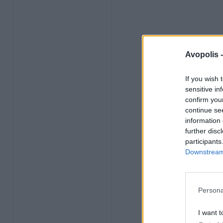
Avopolis 
If you wish 
sensitive in
confirm you
continue se
information 
further disc
participants
Downstream 
Persona
I want t