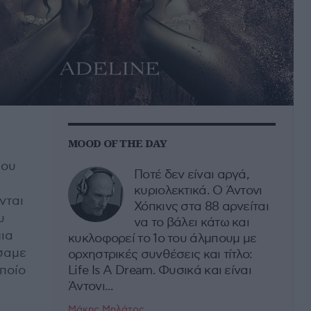
MOOD OF THE DAY
που
Ποτέ δεν είναι αργά,
κυριολεκτικά. Ο Άντονι
νται
Χόπκινς στα 88 αρνείται
υ
να το βάλει κάτω και
μια
κυκλοφορεί το 1ο του άλμπουμ με
σαμε
ορχηστρικές συνθέσεις και τίτλο:
ποίο
Life Is A Dream. Φυσικά και είναι
Άντονι...
Μάκης Μηλάτος