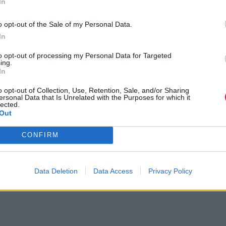
In
{youtube}6npIAHxgvsM{/youtube}
o opt-out of the Sale of my Personal Data.
In
Previous Article
to opt-out of processing my Personal Data for Targeted
ing.
Στέλιος Βαμβακάρης -
In
The Next Step
Επισκέπτης
o opt-out of Collection, Use, Retention, Sale, and/or Sharing
ersonal Data that Is Unrelated with the Purposes for which it
lected.
Out
CONFIRM
Data Deletion
Data Access
Privacy Policy