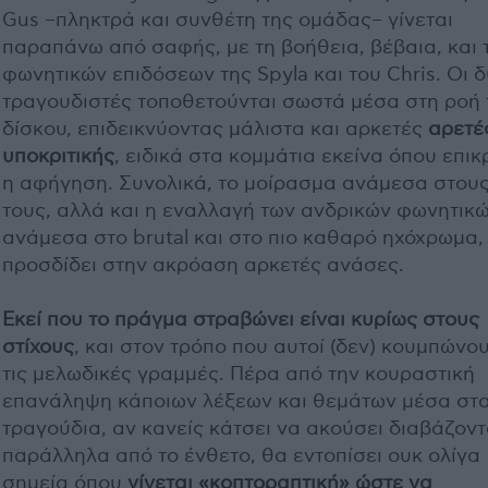
Gus –πληκτρά και συνθέτη της ομάδας– γίνεται
παραπάνω από σαφής, με τη βοήθεια, βέβαια, και 
φωνητικών επιδόσεων της Spyla και του Chris. Οι 
τραγουδιστές τοποθετούνται σωστά μέσα στη ροή 
δίσκου, επιδεικνύοντας μάλιστα και αρκετές
αρετέ
υποκριτικής
, ειδικά στα κομμάτια εκείνα όπου επικ
η αφήγηση. Συνολικά, το μοίρασμα ανάμεσα στου
τους, αλλά και η εναλλαγή των ανδρικών φωνητικ
ανάμεσα στο brutal και στο πιο καθαρό ηχόχρωμα,
προσδίδει στην ακρόαση αρκετές ανάσες.
Εκεί που το πράγμα στραβώνει είναι κυρίως στους
στίχους
, και στον τρόπο που αυτοί (δεν) κουμπώνο
τις μελωδικές γραμμές. Πέρα από την κουραστική
επανάληψη κάποιων λέξεων και θεμάτων μέσα στ
τραγούδια, αν κανείς κάτσει να ακούσει διαβάζον
παράλληλα από το ένθετο, θα εντοπίσει ουκ ολίγα
σημεία όπου
γίνεται «κοπτοραπτική» ώστε να