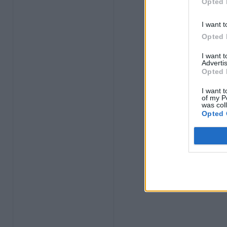
Opted 
I want t
Opted 
I want 
Advertis
Opted 
I want t
of my P
was col
Opted 