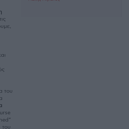
η
τις
ουμε,
και
ώς
α του
ία
α
urse
mned”
α του