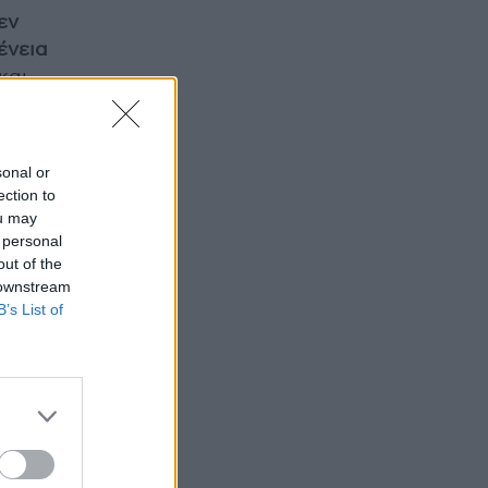
εν
ένεια
 και
ς
sonal or
ection to
έπει
ou may
ι ένα
 personal
out of the
αι
 downstream
B’s List of
ν
. Και
τω κι
 ούτε
 –αν