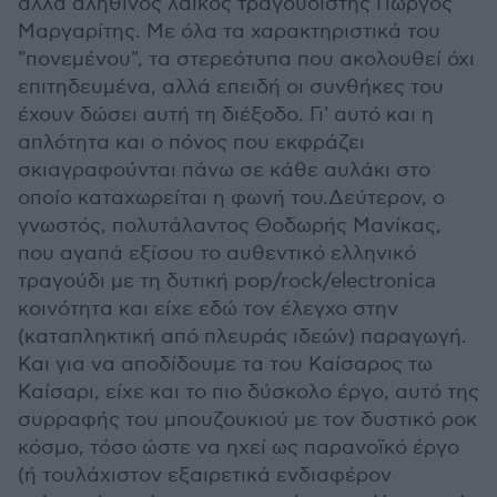
αλλά αληθινός λαϊκός τραγουδιστής Γιώργος
Μαργαρίτης. Με όλα τα χαρακτηριστικά του
"πονεμένου", τα στερεότυπα που ακολουθεί όχι
επιτηδευμένα, αλλά επειδή οι συνθήκες του
έχουν δώσει αυτή τη διέξοδο. Γι' αυτό και η
απλότητα και ο πόνος που εκφράζει
σκιαγραφούνται πάνω σε κάθε αυλάκι στο
οποίο καταχωρείται η φωνή του.Δεύτερον, ο
γνωστός, πολυτάλαντος Θοδωρής Μανίκας,
που αγαπά εξίσου το αυθεντικό ελληνικό
τραγούδι με τη δυτική pop/rock/electronica
κοινότητα και είχε εδώ τον έλεγχο στην
(καταπληκτική από πλευράς ιδεών) παραγωγή.
Και για να αποδίδουμε τα του Καίσαρος τω
Καίσαρι, είχε και το πιο δύσκολο έργο, αυτό της
συρραφής του μπουζουκιού με τον δυστικό ροκ
κόσμο, τόσο ώστε να ηχεί ως παρανοϊκό έργο
(ή τουλάχιστον εξαιρετικά ενδιαφέρον