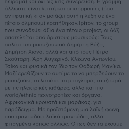
πείραμα) και όχι ως κιτς συνέρευση. Η γραμμή
άλλωστε είναι λεπτή και οι ισορροπίες (όσο
αντιφατική κι αν μοιάζει αυτή η λέξη σε ένα
τέτοιο άλμπουμ) κρατήθηκαν.Τρίτον, το group
που συνοδεύει άξια ένα τέτοιο project, οι 667,
αποτελείται από άριστους μουσικούς: Τους
σολίστ του μπουζουκιού Δημήτρη Βύζα,
Δημήτρη Χιονά, αλλά και από τους Πέτρο
Σκούταρη, Άρη Αυγερινό, Κλέωνα Αντωνίου,
Τσίκο και φυσικά τον ίδιο τον Θοδωρή Μανίκα.
Μαζί ερεθίζουν το αυτί με το να μπερδεύουν το
μπουζούκι, το λαούτο, το μπαγλαμά, το τζουρά
με τις ηλεκτρικές κιθάρες, αλλά και πιο
world/ethnic τεχνοτροπίες και όργανα.
Αφρικανικά κρουστά και μαράκας, για
παράδειγμα. Με προϊστάμενη μια λαϊκή φωνή
που τραγουδάει λαϊκά τραγούδια, αλλά
φτιαγμένα κάπως αλλιώς. Όπως δεν τα έχουμε