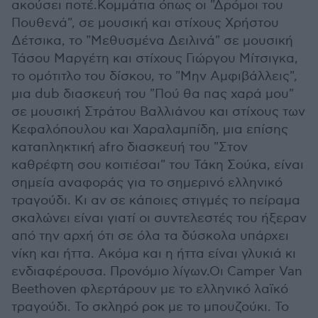
ακούσει ποτέ.Κομμάτια όπως οι "Δρόμοι του
Πουθενά", σε μουσική και στίχους Χρήστου
Δέτσικα, το "Μεθυσμένα Δειλινά" σε μουσική
Τάσου Μαργέτη και στίχους Γιώργου Μίτσιγκα,
το ομότιτλο του δίσκου, το "Μην Αμφιβάλλεις",
μια dub διασκευή του "Πού θα πας χαρά μου"
σε μουσική Στράτου Βαλλιάνου και στίχους των
Κεφαλόπουλου και Χαραλαμπίδη, μια επίσης
καταπληκτική afro διασκευή του "Στον
καθρέφτη σου κοιτιέσαι" του Τάκη Σούκα, είναι
σημεία αναφοράς για το σημερινό ελληνικό
τραγούδι. Κι αν σε κάποιες στιγμές το πείραμα
σκαλώνει είναι γιατί οι συντελεστές του ήξεραν
από την αρχή ότι σε όλα τα δύσκολα υπάρχει
νίκη και ήττα. Ακόμα και η ήττα είναι γλυκιά κι
ενδιαφέρουσα. Προνόμιο λίγων.Οι Camper Van
Beethoven φλερτάρουν με το ελληνικό λαϊκό
τραγούδι. Το σκληρό ροκ με το μπουζούκι. Το