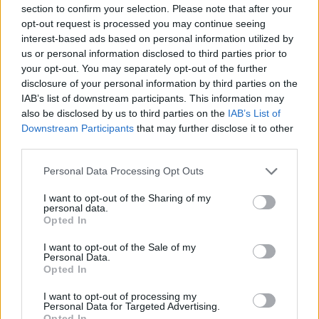
section to confirm your selection. Please note that after your
opt-out request is processed you may continue seeing
Ποτέ δεν είναι αργά, κυριολεκτικά. Ο
interest-based ads based on personal information utilized by
Άντονι Χόπκινς στα 88 αρνείται να το
us or personal information disclosed to third parties prior to
βάλει κάτω και κυκλοφορεί το 1ο του
your opt-out. You may separately opt-out of the further
άλμπουμ με ορχηστρικές συνθέσεις και
disclosure of your personal information by third parties on the
τίτλο: Life Is A Dream. Φυσικά και είναι Άντονι...
IAB’s list of downstream participants. This information may
also be disclosed by us to third parties on the
IAB’s List of
Μάκης Μηλάτος
Downstream Participants
that may further disclose it to other
third parties.
Personal Data Processing Opt Outs
I want to opt-out of the Sharing of my
personal data.
Opted In
I want to opt-out of the Sale of my
Personal Data.
Opted In
I want to opt-out of processing my
Personal Data for Targeted Advertising.
Opted In