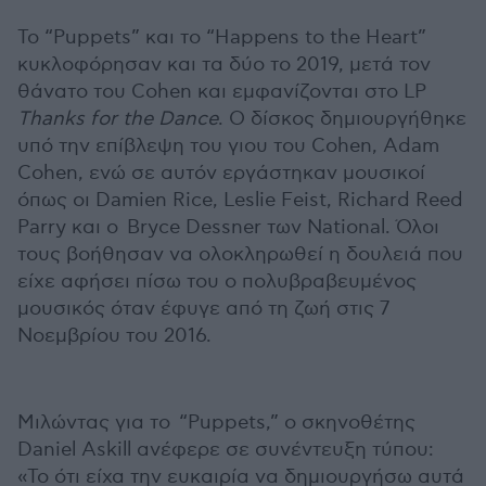
Το “Puppets” και το “Happens to the Heart”
κυκλοφόρησαν και τα δύο το 2019, μετά τον
θάνατο του Cohen και εμφανίζονται στο LP
Thanks
for
the
Dance
. Ο δίσκος δημιουργήθηκε
υπό την επίβλεψη του γιου του Cohen, Adam
Cohen, ενώ σε αυτόν εργάστηκαν μουσικοί
όπως οι Damien Rice, Leslie Feist, Richard Reed
Parry και ο Bryce Dessner των National. Όλοι
τους βοήθησαν να ολοκληρωθεί η δουλειά που
είχε αφήσει πίσω του ο πολυβραβευμένος
μουσικός όταν έφυγε από τη ζωή στις 7
Νοεμβρίου του 2016.
Μιλώντας για το “Puppets,” ο σκηνοθέτης
Daniel Askill ανέφερε σε συνέντευξη τύπου:
«Το ότι είχα την ευκαιρία να δημιουργήσω αυτά