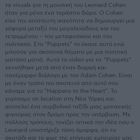
τα visuals για τη μουσική του Leonard Cohen
ήταν για μένα ένα τεράστιο δώρο. Ο Cohen
είχε την απίστευτη ικανότητα να δημιουργεί μια
γέφυρα μεταξύ του μεγαλειώδους και του
τετριμμένου – του μεταφυσικού και του
πολιτικού. Στο “Puppets” το έκανε αυτό ενώ
μιλούσε για σκοτεινά θέματα με μια ποιητική
ωστόσο ματιά. Αυτό το video για το “Puppets”
γεννήθηκε μετά από έναν διαρκή και
πανέμορφο διάλογο με τον Adam Cohen. Είναι
με έναν τρόπο πιο σκοτεινό από αυτό που
κάναμε για το “Happens to the Heart”. Το
γυρίσαμε on location στη Νέα Υόρκη και
αποτελεί ένα συμβολικό ταξίδι μιας μοναχικής
φιγούρας στον δρόμο προς την υπέρβαση. Με
πολλούς τρόπους, τονίζει οπτικά την ιδέα που ο
Leonard υποστήριζε τόσο όμορφα, ότι το
σκοτάδι και το φως της επίγειας εμπειρίας μας