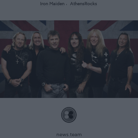
Iron Maiden
AthensRocks
news.team