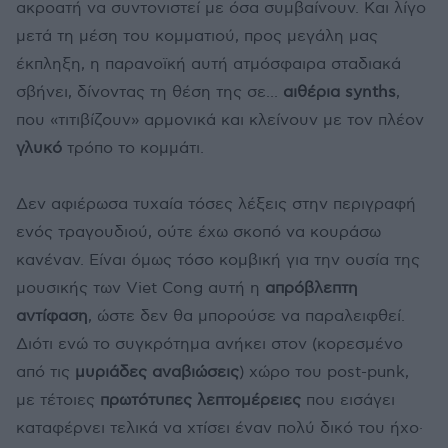
ακροατή να συντονιστεί με όσα συμβαίνουν. Και λίγο
μετά τη μέση του κομματιού, προς μεγάλη μας
έκπληξη, η παρανοϊκή αυτή ατμόσφαιρα σταδιακά
σβήνει, δίνοντας τη θέση της σε...
αιθέρια synths
,
που «τιτιβίζουν» αρμονικά και κλείνουν με τον πλέον
γλυκό
τρόπο το κομμάτι.
Δεν αφιέρωσα τυχαία τόσες λέξεις στην περιγραφή
ενός τραγουδιού, ούτε έχω σκοπό να κουράσω
κανέναν. Είναι όμως τόσο κομβική για την ουσία της
μουσικής των Viet Cong αυτή η
απρόβλεπτη
αντίφαση
, ώστε δεν θα μπορούσε να παραλειφθεί.
Διότι ενώ το συγκρότημα ανήκει στον (κορεσμένο
από τις
μυριάδες αναβιώσεις
) χώρο του post-punk,
με τέτοιες
πρωτότυπες λεπτομέρειες
που εισάγει
καταφέρνει τελικά να χτίσει έναν πολύ δικό του ήχο·