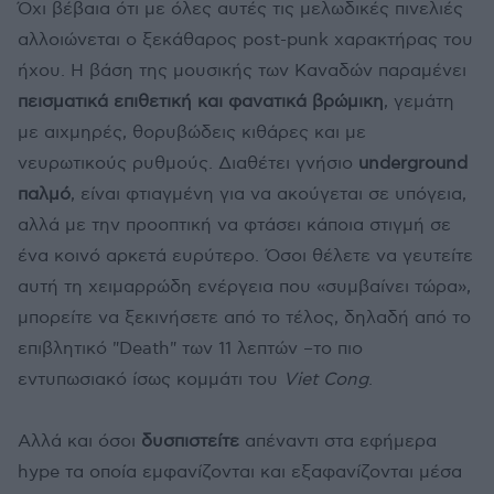
Όχι βέβαια ότι με όλες αυτές τις μελωδικές πινελιές
αλλοιώνεται ο ξεκάθαρος post-punk χαρακτήρας του
ήχου. Η βάση της μουσικής των Καναδών παραμένει
πεισματικά επιθετική και φανατικά βρώμικη
, γεμάτη
με αιχμηρές, θορυβώδεις κιθάρες και με
νευρωτικούς ρυθμούς. Διαθέτει γνήσιο
underground
παλμό
, είναι φτιαγμένη για να ακούγεται σε υπόγεια,
αλλά με την προοπτική να φτάσει κάποια στιγμή σε
ένα κοινό αρκετά ευρύτερο. Όσοι θέλετε να γευτείτε
αυτή τη χειμαρρώδη ενέργεια που «συμβαίνει τώρα»,
μπορείτε να ξεκινήσετε από το τέλος, δηλαδή από το
επιβλητικό "Death" των 11 λεπτών –το πιο
εντυπωσιακό ίσως κομμάτι του
Viet Cong
.
Αλλά και όσοι
δυσπιστείτε
απέναντι στα εφήμερα
hype τα οποία εμφανίζονται και εξαφανίζονται μέσα