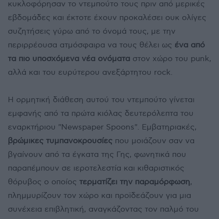
κυκλοφόρησαν το ντεμπούτο τους πριν από μερικές
εβδομάδες και έκτοτε έχουν προκαλέσει ουκ ολίγες
συζητήσεις γύρω από το όνομά τους, με την
περιρρέουσα ατμόσφαιρα να τους θέλει ως
ένα από
τα πιο υποσχόμενα νέα ονόματα
στον χώρο του punk,
αλλά και του ευρύτερου ανεξάρτητου rock.
Η ορμητική διάθεση αυτού του ντεμπούτο γίνεται
εμφανής από τα πρώτα κιόλας δευτερόλεπτα του
εναρκτήριου "Newspaper Spoons". Εμβατηριακές,
βρώμικες τυμπανοκρουσίες
που μοιάζουν σαν να
βγαίνουν από τα έγκατα της Γης, φωνητικά που
παραπέμπουν σε ιεροτελεστία και κιθαριστικός
θόρυβος ο οποίος
τερματίζει την παραμόρφωση
,
πλημμυρίζουν τον χώρο και προϊδεάζουν για μια
συνέχεια επιβλητική, αναγκάζοντας τον παλμό του