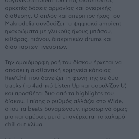
οργανικό ambient του Eno, διαθέτοντας
αρκετές δόσεις αρμονίας και ονειρικής
διάθεσης. Ο απλός και απέριττος ήχος του
Makrodelia συνδυάζει τα ψηφιακά ambient
ηχοχρώματα με γλυκούς ήχους μπάσου,
κιθάρας, πιάνου, διακριτικών drums και
διάσπαρτων πνευστών.
Την ομοιόμορφη ροή του δίσκου έρχεται να
σπάσει η αισθαντική ερμηνεία κάποιας
Rae’Chill που δανείζει τη φωνή της σε δύο
tracks (το 4ad-ικό Listen Up και σοουλίζον U)
και προσθέτει δυο από τα highlights του
δίσκου. Επίσης ο ρυθμός αλλάζει στο Wide,
όπου τα beats δυναμώνουν, προσωρινά όμως
μια και αμέσως μετά επανέρχεται το χαλαρό
chill out κλίμα.