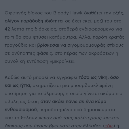
Ο φετινός δίσκος του Bloody Hawk διαθέτει την εξής,
ολίγον παράδοξη ιδιότητα
: σε έχει εκεί, μαζί του στα
42 λεπτά της διάρκειας, σταθερά ενδιαφερόμενο για
το τι θα σου φτύσει κατάμουτρα. Αλλά, παρότι κρατάς
τραγούδια και βρίσκεσαι να σιγομουρμουράς στίχους
σε ανύποπτες φάσεις, στο πέρας των ακροάσεων η
συνολική εντύπωση «μικραίνει».
Καθώς αυτό μπορεί να εγγραφεί
τόσο ως νίκη, όσο
και ως ήττα
, σχηματίζεται μια μπουρδουκλωμένη
αποτίμηση για το άλμπουμ, η οποία γίνεται ακόμα πιο
άβολη ως θέση
όταν σκάει πάνω σε ένα κύμα
ενθουσιασμού
, πυροδοτημένο από δημοσιεύματα
που το θέλουν «
έναν από τους καλύτερους χιπ-χοπ
δίσκους που έχουν βγει ποτέ στην Ελλάδα
» (
εδώ
) ή