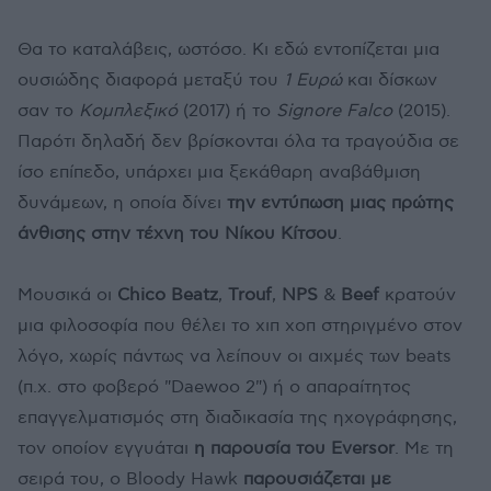
Θα το καταλάβεις, ωστόσο. Κι εδώ εντοπίζεται μια
ουσιώδης διαφορά μεταξύ του
1 Ευρώ
και δίσκων
σαν το
Κομπλεξικό
(2017) ή το
Signore Falco
(2015).
Παρότι δηλαδή δεν βρίσκονται όλα τα τραγούδια σε
ίσο επίπεδο, υπάρχει μια ξεκάθαρη αναβάθμιση
δυνάμεων, η οποία δίνει
την εντύπωση μιας πρώτης
άνθισης στην τέχνη του Νίκου Κίτσου
.
Μουσικά οι
Chico Beatz
,
Trouf
,
NPS
&
Beef
κρατούν
μια φιλοσοφία που θέλει το χιπ χοπ στηριγμένο στον
λόγο, χωρίς πάντως να λείπουν οι αιχμές των beats
(π.χ. στο φοβερό "Daewoo 2") ή ο απαραίτητος
επαγγελματισμός στη διαδικασία της ηχογράφησης,
τον οποίον εγγυάται
η παρουσία του Eversor
. Με τη
σειρά του, ο Bloody Hawk
παρουσιάζεται με