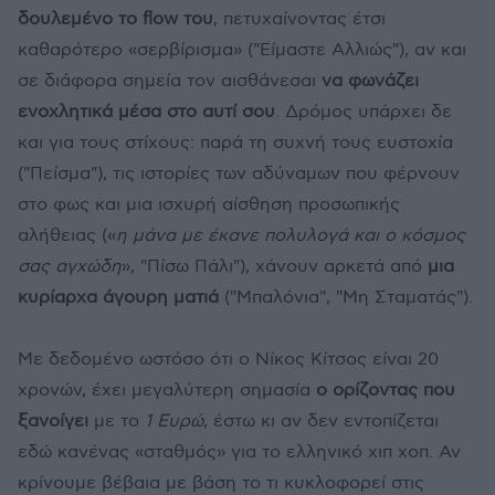
δουλεμένο το flow του
, πετυχαίνοντας έτσι
καθαρότερο «σερβίρισμα» ("Είμαστε Αλλιώς"), αν και
σε διάφορα σημεία τον αισθάνεσαι
να φωνάζει
ενοχλητικά μέσα στο αυτί σου
. Δρόμος υπάρχει δε
και για τους στίχους: παρά τη συχνή τους ευστοχία
("Πείσμα"), τις ιστορίες των αδύναμων που φέρνουν
στο φως και μια ισχυρή αίσθηση προσωπικής
αλήθειας («
η μάνα με έκανε πολυλογά και ο κόσμος
σας αγχώδη
», "Πίσω Πάλι"), χάνουν αρκετά από
μια
κυρίαρχα άγουρη ματιά
("Μπαλόνια", "Μη Σταματάς").
Με δεδομένο ωστόσο ότι ο Νίκος Κίτσος είναι 20
χρονών, έχει μεγαλύτερη σημασία
ο ορίζοντας που
ξανοίγει
με το
1 Ευρώ
, έστω κι αν δεν εντοπίζεται
εδώ κανένας «σταθμός» για το ελληνικό χιπ χοπ. Αν
κρίνουμε βέβαια με βάση το τι κυκλοφορεί στις