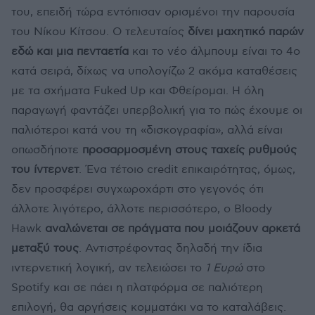
του, επειδή τώρα εντόπισαν ορισμένοι την παρουσία
του Νίκου Κίτσου. Ο τελευταίος
δίνει μαχητικό παρών
εδώ και μια πενταετία
και το νέο άλμπουμ είναι το 4ο
κατά σειρά, δίχως να υπολογίζω 2 ακόμα καταθέσεις
με τα σχήματα Fuked Up και Φθείρομαι. Η όλη
παραγωγή φαντάζει υπερβολική για το πώς έχουμε οι
παλιότεροι κατά νου τη «δισκογραφία», αλλά είναι
οπωσδήποτε
προσαρμοσμένη στους ταχείς ρυθμούς
του ίντερνετ
. Ένα τέτοιο credit επικαιρότητας, όμως,
δεν προσφέρει συγχωροχάρτι στο γεγονός ότι
άλλοτε λιγότερο, άλλοτε περισσότερο, o Bloody
Hawk
αναλώνεται σε πράγματα που μοιάζουν αρκετά
μεταξύ τους
. Αντιστρέφοντας δηλαδή την ίδια
ιντερνετική λογική, αν τελειώσει το
1 Ευρώ
στο
Spotify και σε πάει η πλατφόρμα σε παλιότερη
επιλογή, θα αργήσεις κομματάκι να το καταλάβεις.