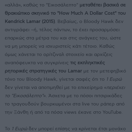
«αλλά», καθώς το "Εικοσάλεπτο"
μεταθέτει βασικά σε
θρακιώτικο σκηνικό το "How Much A Dollar Cost" του
Kendrick Lamar (2015)
. Βεβαίως, ο Bloody Hawk δεν
αντιγράφει –ή, τέλος πάντων, το έχει προσαρμόσει
επαρκώς στα μέτρα του και στις ανάγκες του, ώστε
να μη μπορείς να ισχυριστείς κάτι τέτοιο. Καθώς
όμως χάνεται το ορίτζιναλ στοιχείο και αρχίζεις
αναπόφευκτα να συγκρίνεις
τις εκπληκτικές
ρητορικές στρατηγικές του Lamar
με τον μετεφηβικό
τόνο του Bloody Hawk, γίνεται σαφές ότι το
1 Ευρώ
δεν γίνεται να αποτιμηθεί με το επιχείρημα «
περιέχει
το "Εικοσάλεπτο"
». Άσχετα με το πόσοι πιτσιρικάδες
το τραγουδούν βουρκωμένοι στα live του ράπερ από
την Ξάνθη ή από τα πόσα views έκανε στο YouTube.
Το
1 Ευρώ
δεν μπορεί επίσης να κρίνεται έτσι μονάχο