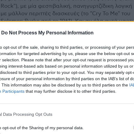
Rock"), με μία φεστιβαλική, πανηγυρτζίδικη λογική 
με μάλλον περιττές διασκευές (το "Cry To Me" του
Solomon Burke από το 1961). Και αν όλα αυτά μαρτ
μία μπάντα η οποία εξελίσσεται, την ίδια στιγμή
-
Do Not Process My Personal Information
ξεμπροστιάζουν και μία μπάντα που δεν γνωρίζει π
είναι το κέντρο βάρους της
· ο χαρακτήρας που της
to opt-out of the sale, sharing to third parties, or processing of your per
προσδίδει μοναδικότητα.
formation for targeted advertising by us, please use the below opt-out s
r selection. Please note that after your opt-out request is processed y
Κάπου εδώ, όμως, θα σταματήσω να παίζω τον
eing interest-based ads based on personal information utilized by us or
disclosed to third parties prior to your opt-out. You may separately opt-
συνήγορο του διαβόλου, γιατί –για να μην τρελαθ
losure of your personal information by third parties on the IAB’s list of
τελείως– ροκ δίσκοι σαν το
Joy As An Act Of
. This information may also be disclosed by us to third parties on the
IA
Resistance
,
τόσο κρίσιμοι στην αποστολή τους, όσο
Participants
that may further disclose it to other third parties.
απολαυστικοί στην εκτέλεσή τους
, δεν βγαίνουν κ
μέρα.
l Data Processing Opt Outs
Από το “Never Fight A Man With A Perm”, το κομμά
τον πιο αστείο τίτλο για το 2018, μέχρι
το
o opt-out of the Sharing of my personal data.
αντιφαλλοκρατικό "Samaritans"
, το οποίο κλείνει τ