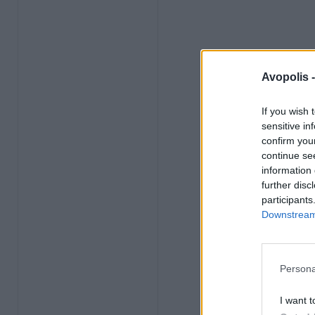
Avopolis 
If you wish 
sensitive in
confirm you
continue se
information 
further disc
participants
Downstream 
Persona
I want t