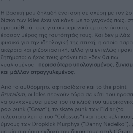
Η βασική μου δηλαδή ένσταση σε σχέση με τον 2ο
δίσκο των Idles έχει να κάνει με το γεγονός πως, σ
προσπάθειά τους για οικουμενικότερο αντίκτυπο,
έχασαν μέρος της ταυτότητάς τους. Και δεν μιλάω
φυσικά για την ιδεολογική της πτυχή, η οποία παρ
ακέραια και ριζοσπαστική, αλλά για εντελώς πρακτ
ζητήματα: ο ήχος τους φτάνει πια –δεν θα πω
γυαλισμένος–
περισσότερο υπολογισμένος, ζυγισ
και μάλλον στρογγυλεμένος
.
Από το αυθόρμητο, αφτιασίδωτο και to the point
Brutalism
, οι Idles περνούν τώρα σε κάτι που προσ
να συγχωνεύσει μέσα του τα κλισέ του αμερικανικ
pop punk (“Great”), το skate punk των Fidlar (τα
τελευταία λεπτά του “Colossus”) και τους κέλτικου
ύμνους των Dropkick Murphys (“Danny Nedelko”), 
με μία πιο ήπια εκδοχή του δικού τους στυλ ("Gram