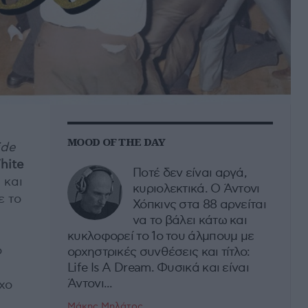
MOOD OF THE DAY
ide
hite
Ποτέ δεν είναι αργά,
 και
κυριολεκτικά. Ο Άντονι
ε το
Χόπκινς στα 88 αρνείται
να το βάλει κάτω και
κυκλοφορεί το 1ο του άλμπουμ με
ο
ορχηστρικές συνθέσεις και τίτλο:
Life Is A Dream. Φυσικά και είναι
Άντονι...
χο
Μάκης Μηλάτος