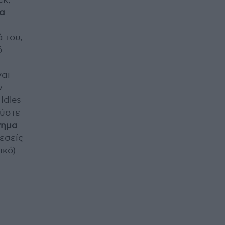
α
ά του,
ό
ναι
ν
Idles
αύστε
νημα
 εσείς
ικό)