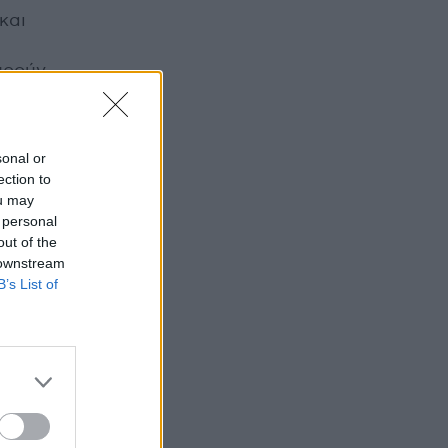
και
υρούν
οιο
sonal or
ection to
ou may
 personal
out of the
ούμε
 downstream
B’s List of
 και
άθε
τι με
ο μάτι