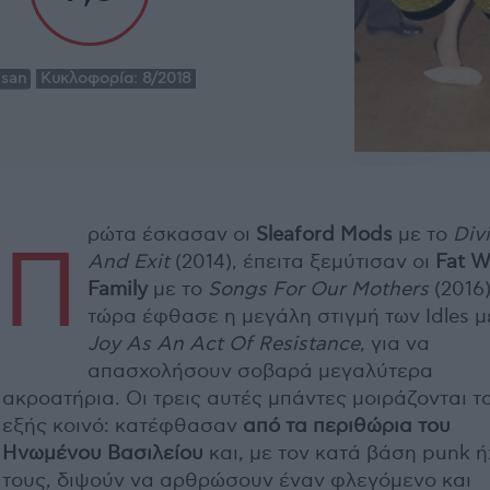
isan
Κυκλοφορία:
8/2018
ρώτα έσκασαν οι
Sleaford Mods
με το
Div
Π
And Exit
(2014), έπειτα ξεμύτισαν οι
Fat W
Family
με το
Songs For Our Mothers
(2016)
τώρα έφθασε η μεγάλη στιγμή των Idles μ
Joy As An Act Of Resistance
, για να
απασχολήσουν σοβαρά μεγαλύτερα
ακροατήρια. Οι τρεις αυτές μπάντες μοιράζονται τ
εξής κοινό: κατέφθασαν
από τα περιθώρια του
Ηνωμένου Βασιλείου
και, με τον κατά βάση punk ή
τους, διψούν να αρθρώσουν έναν φλεγόμενο και