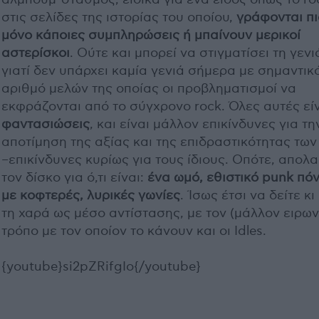
στις σελίδες της ιστορίας του οποίου,
γράφονται πι
μόνο κάποιες συμπληρώσεις ή μπαίνουν μερικοί
αστερίσκοι
. Ούτε και μπορεί να στιγματίσει τη γενι
γιατί δεν υπάρχει καμία γενιά σήμερα με σημαντικ
αριθμό μελών της οποίας οι προβληματισμοί να
εκφράζονται από το σύγχρονο rock. Όλες αυτές εί
φαντασιώσεις
, και είναι μάλλον επικίνδυνες για τη
αποτίμηση της αξίας και της επιδραστικότητας των 
–επικίνδυνες κυρίως για τους ίδιους. Οπότε, απολ
τον δίσκο για ό,τι είναι:
ένα ωμό, εθιστικό punk πό
με κοφτερές, λυρικές γωνίες
. Ίσως έτσι να δείτε κι
τη χαρά ως μέσο αντίστασης, με τον (μάλλον ειρων
τρόπο με τον οποίον το κάνουν και οι Idles.
{youtube}si2pZRifgIo{/youtube}