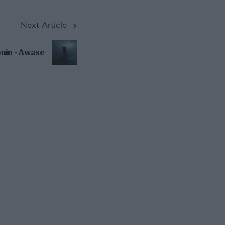
Next Article
onin - Awase