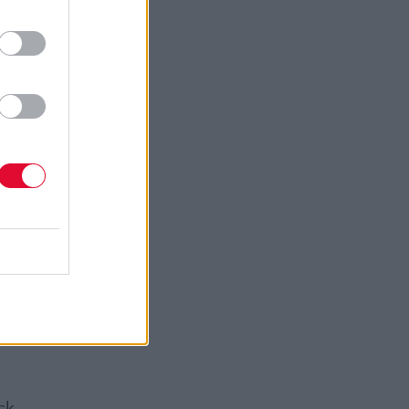
ητες,
ng”),
ύσα
gway
ρλο
 έχει
 τη
τι η
κι
ίτη
ck,