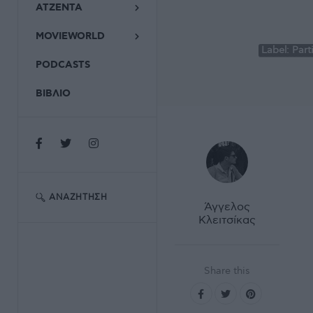
ΑΤΖΕΝΤΑ
MOVIEWORLD
Label:
Part
PODCASTS
ΒΙΒΛΙΟ
ΑΝΑΖΉΤΗΣΗ
Άγγελος
Κλειτσίκας
Share this