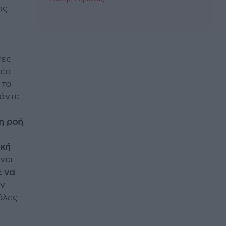
ώς
τες
νέο
 το
ράντε
η ροή
ική
νει
ε να
αν
όλες