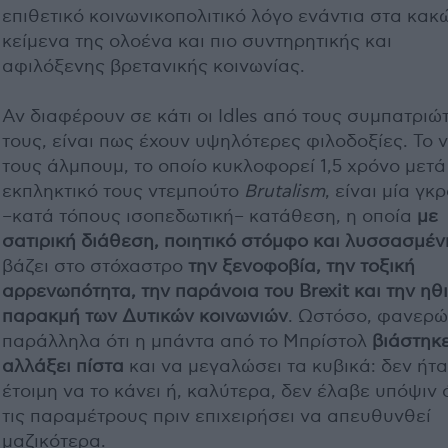
επιθετικό κοινωνικοπολιτικό λόγο ενάντια στα κακ
κείμενα της ολοένα και πιο συντηρητικής και
αφιλόξενης βρετανικής κοινωνίας.
Αν διαφέρουν σε κάτι οι Idles από τους συμπατριώ
τους, είναι πως έχουν υψηλότερες φιλοδοξίες. Το 
τους άλμπουμ, το οποίο κυκλοφορεί 1,5 χρόνο μετά
εκπληκτικό τους ντεμπούτο
Brutalism
, είναι μία γκ
–κατά τόπους ισοπεδωτική– κατάθεση, η οποία
με
σατιρική διάθεση, ποιητικό στόμφο και λυσσασμέν
βάζει στο στόχαστρο
την ξενοφοβία, την τοξική
αρρενωπότητα, την παράνοια του Brexit και την ηθ
παρακμή των Δυτικών κοινωνιών
. Ωστόσο, φανερώ
παράλληλα ότι η μπάντα από το Μπρίστολ
βιάστηκ
αλλάξει πίστα
και να μεγαλώσει τα κυβικά: δεν ήτ
έτοιμη να το κάνει ή, καλύτερα, δεν έλαβε υπόψιν 
τις παραμέτρους πριν επιχειρήσει να απευθυνθεί
μαζικότερα.