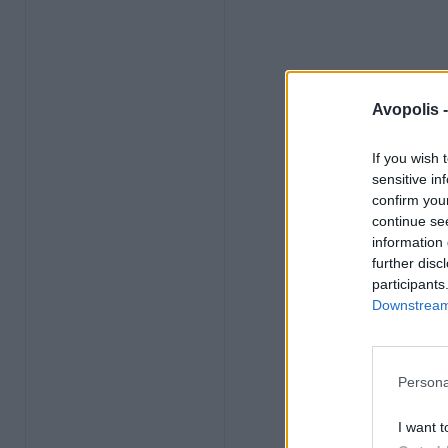
Avopolis 
If you wish 
sensitive in
confirm you
continue se
information 
further disc
participants
Downstream 
Persona
I want t