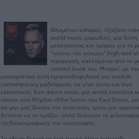
Φλαμένκο κιθάρες, τζαζάτα πιάν
world music μυρωδιές, μία δόση
μελαγχολίας και τρόμου για το 
"τούτου του κόσμου",high-end s
παραγωγή, καλεσμένοι από το μ
contact book του. Μπορεί, με τη
μανιερίστικη αυτή εμπροσθοφυλακή για τοadult-
contemporary ραδιόφωνο, να γίνει έστω και λίγο
ελκυστικός; Ενα dance remix, μία world κουταλιά κ
ολίγον από Rhythm ofthe Saints του Paul Simon, μπ
να μην μας δίνουν την απάντηση -μόνο μια ακρόα
δύναται να το πράξει- αλλά δείχνουν τη φιλοσοφία
τηςδισκογραφικής του επιστροφής.
Το album ξεκινά με ένα τυπικό Sting τραγούδι