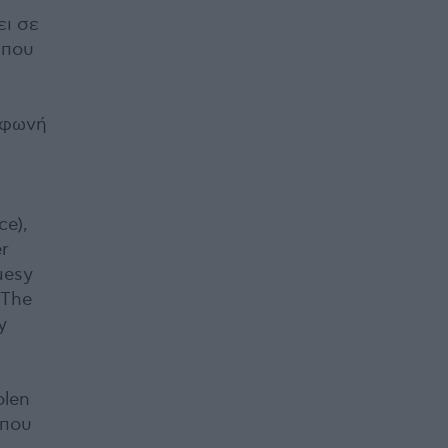
ει σε
 που
 φωνή
ce),
er
uesy
 The
y
olen
(που