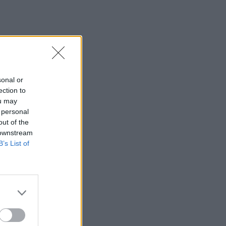
sonal or
ection to
ou may
 personal
out of the
 downstream
B’s List of