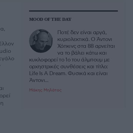
MOOD OF THE DAY
α,
Ποτέ δεν είναι αργά,
κυριολεκτικά. Ο Άντονι
μέλλον
Χόπκινς στα 88 αρνείται
tudio
να το βάλει κάτω και
εγάλο
κυκλοφορεί το 1ο του άλμπουμ με
ν
ορχηστρικές συνθέσεις και τίτλο:
Life Is A Dream. Φυσικά και είναι
Άντονι...
αι
Μάκης Μηλάτος
ορεί
ση