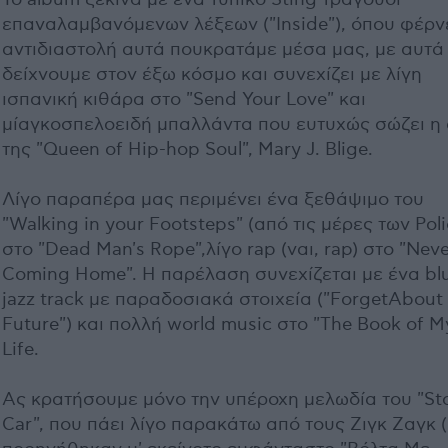
επαναλαμβανόμενων λέξεων ("Inside"), όπου φέρν
αντιδιαστολή αυτά πουκρατάμε μέσα μας, με αυτά
δείχνουμε στον έξω κόσμο και συνεχίζει με λίγη
ισπανική κιθάρα στο "Send Your Love" και
μίαγκοσπελοειδή μπαλλάντα που ευτυχώς σώζει η
της "Queen of Hip-hop Soul", Mary J. Blige.
Λίγο παραπέρα μας περιμένει ένα ξεθάψιμο του
"Walking in your Footsteps" (από τις μέρες των Poli
στο "Dead Man's Rope",λίγο rap (ναι, rap) στο "Nev
Coming Home". Η παρέλαση συνεχίζεται με ένα bl
jazz track με παραδοσιακά στοιχεία ("ForgetAbout
Future") και πολλή world music στο "The Book of M
Life.
Ας κρατήσουμε μόνο την υπέροχη μελωδία του "St
Car", που πάει λίγο παρακάτω από τους Ζιγκ Ζαγκ 