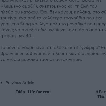
προηγήθηκαν μ' εκείνοτο ευφάνταστο "Βόλτα Με
Κλεμμένο αμάξι"), σκεπτόμενος και τη ζωή του
πλούσιου κατόχου. Όχι, δεν κάνουμε πλάκα, στο σ
τουείναι ένα από τα καλύτερα τραγούδια που έχει
γράψει ο Sting και λίγο-πολύ το μοναδικό που μπορ
κανείς να αντέξει εδώ, χωρίςνα τον πιάσει από τα 
η κρίση των 40...
Το μόνο σίγουρο είναι ότι όλο και κάτι "γνώριμο" θ
βρουν οι υπεύθυνοι των τηλεοπτικών διαφημίσεων,
να ντύσει μουσικά τασποτ αυτοκινήτων.
Previous Article
Dido - Life for rent
A Perf
Thir