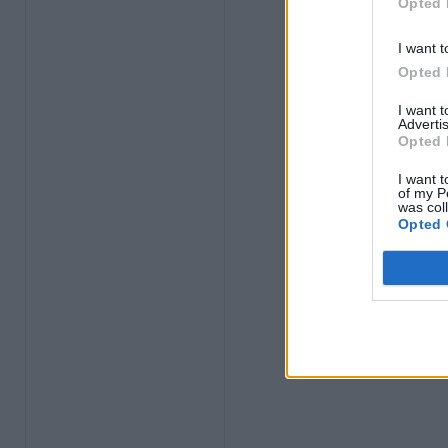
Opted 
I want t
Opted 
I want 
Advertis
Opted 
I want t
of my P
was col
Opted 