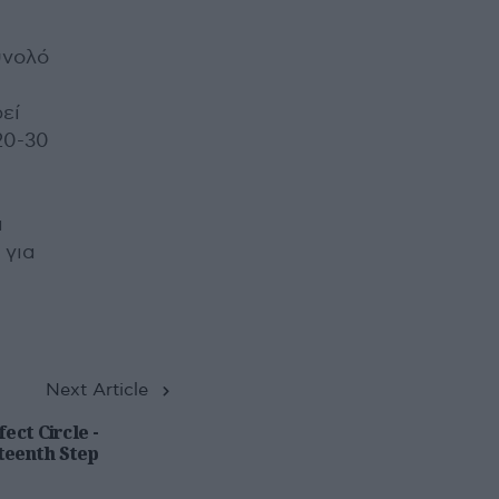
ύνολό
εί
20-30
α
 για
Next Article
ect Circle -
teenth Step