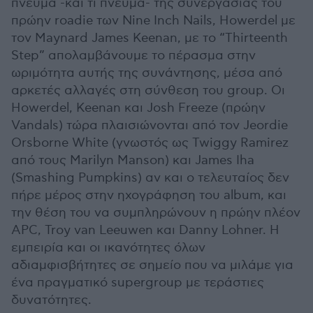
πνεύμα -και τι πνεύμα- της συνεργασίας του
πρώην roadie των Nine Inch Nails, Howerdel με
τον Maynard James Keenan, με το “Thirteenth
Step” απολαμβάνουμε το πέρασμα στην
ωριμότητα αυτής της συνάντησης, μέσα από
αρκετές αλλαγές στη σύνθεση του group. Οι
Howerdel, Keenan και Josh Freeze (πρώην
Vandals) τώρα πλαισιώνονται από τον Jeordie
Orsborne White (γνωστός ως Twiggy Ramirez
από τους Marilyn Manson) και James Iha
(Smashing Pumpkins) αν και ο τελευταίος δεν
πήρε μέρος στην ηχογράφηση του album, και
την θέση του να συμπληρώνουν η πρώην πλέον
APC, Troy van Leeuwen και Danny Lohner. H
εμπειρία και οι ικανότητες όλων
αδιαμφισβήτητες σε σημείο που να μιλάμε για
ένα πραγματικό supergroup με τεράστιες
δυνατότητες.