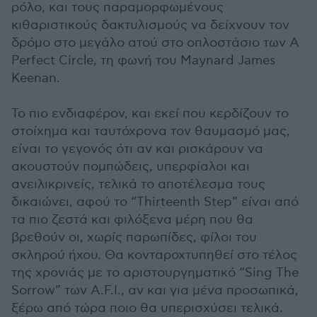
ρόλο, και τους παραμορφωμένους
κιθαριστικούς δακτυλισμούς να δείχνουν τον
δρόμο στο μεγάλο ατού στο οπλοστάσιο των A
Perfect Circle, τη φωνή του Maynard James
Keenan.
To πιο ενδιαφέρον, και εκεί που κερδίζουν το
στοίχημα και ταυτόχρονα τον θαυμασμό μας,
είναι το γεγονός ότι αν και ρισκάρουν να
ακουστούν πομπώδεις, υπερφίαλοι και
ανειλικρινείς, τελικά το αποτέλεσμα τους
δικαιώνει, αφού το “Thirteenth Step” είναι από
τα πιο ζεστά και φιλόξενα μέρη που θα
βρεθούν οι, χωρίς παρωπίδες, φίλοι του
σκληρού ήχου. Θα κονταροχτυπηθεί στο τέλος
της χρονιάς με το αριστουργηματικό “Sing The
Sorrow” των A.F.I., αν και για μένα προσωπικά,
ξέρω από τώρα πoιο θα υπερισχύσει τελικά.