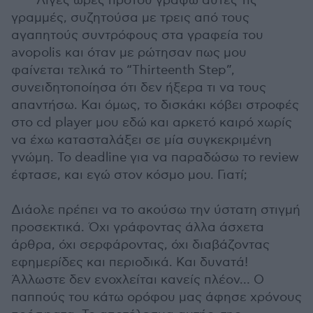
Λίγες ώρες προτού γράψω αυτές τις
γραμμές, συζητούσα με τρεις από τους
αγαπητούς συντρόφους στα γραφεία του
avopolis και όταν με ρώτησαν πως μου
φαίνεται τελικά το “Thirteenth Step”,
συνειδητοποίησα ότι δεν ήξερα τι να τους
απαντήσω. Και όμως, το δισκάκι κόβει στροφές
στο cd player μου εδώ και αρκετό καιρό χωρίς
να έχω κατασταλάξει σε μία συγκεκριμένη
γνώμη. Το deadline για να παραδώσω το review
έφτασε, και εγώ στον κόσμο μου. Γιατί;
Διάολε πρέπει να το ακούσω την ύστατη στιγμή
προσεκτικά. Όχι γράφοντας άλλα άσχετα
άρθρα, όχι σερφάροντας, όχι διαβάζοντας
εφημερίδες και περιοδικά. Και δυνατά!
Άλλωστε δεν ενοχλείται κανείς πλέον… Ο
παππούς του κάτω ορόφου μας άφησε χρόνους