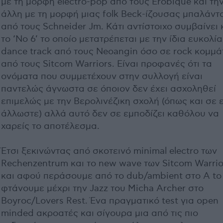
με τη μορφή electro-pop από τους Erobique και τη
άλλη με τη μορφή μιας folk Beck-ίζουσας μπαλάντ
από τους Schneider Jm. Κάτι αντίστοιχο συμβαίνει 
το ‘No 6’ το οποίο μετατρέπεται με την ίδια ευκολία
dance track από τους Neoangin όσο σε rock κομμά
από τους Sitcom Warriors. Είναι προφανές ότι τα
ονόματα που συμμετέχουν στην συλλογή είναι
παντελώς άγνωστα σε όποιον δεν έχει ασχοληθεί
επιμελώς με την Βερολινέζικη σχολή (όπως και σε 
άλλωστε) αλλά αυτό δεν σε εμποδίζει καθόλου να
χαρείς το αποτέλεσμα.
Έτσι ξεκινώντας από σκοτεινό minimal electro των
Rechenzentrum και τo new wave των Sitcom Warrio
και αφού περάσουμε από το dub/ambient στο Α to
φτάνουμε μέχρι την Jazz του Micha Archer στο
Boyroc/Lovers Rest. Ένα πραγματικό test για open
minded ακροατές και σίγουρα μια από τις πιο