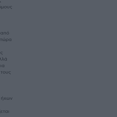
ς
όμους
 από
 τώρα
ως
λλά
ια
 τους
ό ήχων
εται