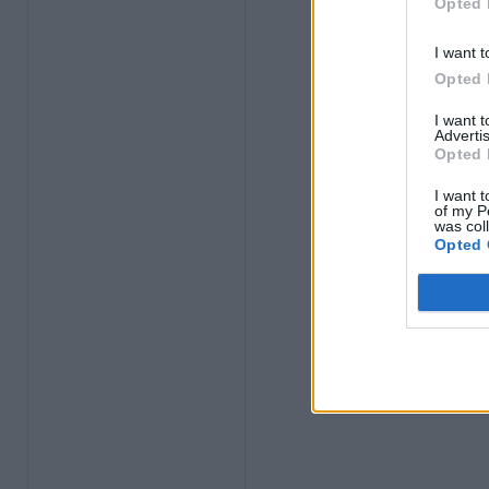
Opted 
I want t
Opted 
I want 
Advertis
Opted 
I want t
of my P
was col
Opted 