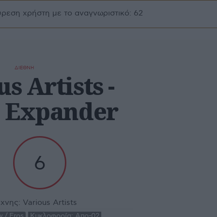
ύρεση χρήστη με το αναγνωριστικό: 62
ΔΙΕΘΝΗ
s Artists -
- Expander
6
έχνης:
Various Artists
 / Eros
Κυκλοφορία:
Απρ-02