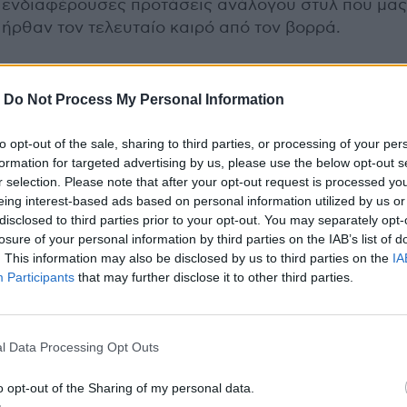
ενδιαφέρουσες προτάσεις ανάλογου στυλ που μας
ήρθαν τον τελευταίο καιρό από τον βορρά.
Previous Article
-
Do Not Process My Personal Information
Req - Sketchbook
Luna 
to opt-out of the sale, sharing to third parties, or processing of your per
formation for targeted advertising by us, please use the below opt-out s
r selection. Please note that after your opt-out request is processed y
eing interest-based ads based on personal information utilized by us or
disclosed to third parties prior to your opt-out. You may separately opt-
losure of your personal information by third parties on the IAB’s list of
. This information may also be disclosed by us to third parties on the
IA
Participants
that may further disclose it to other third parties.
l Data Processing Opt Outs
o opt-out of the Sharing of my personal data.