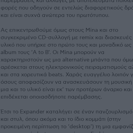
παρεμβάσεις και αλλαγές με αποτελέσματα πολλέ
φορές που οδηγούν σε εντελώς διαφορετικούς δρ
και είναι συχνά ανώτερα του πρωτότυπου.
Ας επικεντρωθούμε όμως στους Mina και στο
συγκεκριμένο CD-συλλογή με remix και διασκευές
υλικό που υπήρχε στο πρώτο τους και μοναδικό ως
album τους ‘A to B’. Οι Mina μπορούν να
χαρακτηριστούν ως μια alternative μπάντα που όμ
αρέσκεται στους ηλεκτρονικούς πειραματισμούς α
και στα χορευτικά beats. Χαράς ευαγγέλιο λοιπόν γ
όσους αποφασίζουν να ανασκευάσουν τη μουσική
μια και το υλικό είναι εκ’ των προτέρων άναρχο και
επιδέχεται οποιασδήποτε παρέμβασης.
Έτσι το Expander καταλήγει σε έναν πανζουρλισμ
και στυλ, όπου ακόμα και το ίδιο κομμάτι (στην
προκειμένη περίπτωση το ‘desktop’) τη μια εμφανίζ