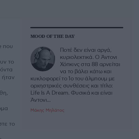
MOOD OF THE DAY
e που
Ποτέ δεν είναι αργά,
κυριολεκτικά. Ο Άντονι
υν το
Χόπκινς στα 88 αρνείται
νόντα
να το βάλει κάτω και
 ήταν
κυκλοφορεί το 1ο του άλμπουμ με
ορχηστρικές συνθέσεις και τίτλο:
θη,
Life Is A Dream. Φυσικά και είναι
Άντονι...
όμα
Μάκης Μηλάτος
στε το