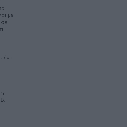
ν
ας
και με
 σε
τι
εμένα
rs
 B,