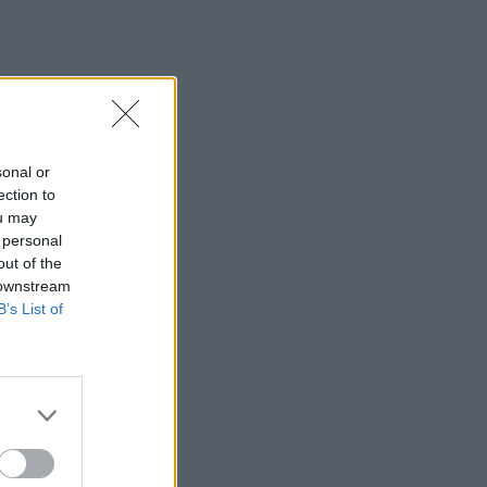
Next Article
- Romantica
sonal or
ection to
ou may
 personal
out of the
 downstream
B’s List of