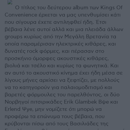
Ο τίτλος του δεύτερου album των Kings Of
Convenience έρχεται να μας υπενθυμίσει κάτι
που σίγουρα έχετε αντιληφθεί ήδη. Έτσι
βέβαια λένε αυτοί αλλά και μια πλειάδα άλλων
groups κυρίως από την Μεγάλη Βρετανία τα
οποία παραμέρισαν ηλεκτρικές κιθάρες, και
δυνατές rock φόρμες, και πέρασαν στο
προσκήνιο όμορφες ακουστικές κιθάρες,
βιολιά και τσέλο και κυρίως τα φωνητικά. Και
αν αυτό το ακουστικό κίνημα έχει ήδη μέσα σε
λίγους μήνες αρχίσει να ξεφτίζει, με πολλούς
να το κατηγορούν για παλαιομοδιτισμό και
βαρετές φόρμουλες του παρελθόντος, οι δύο
Νορβηγοί πιτσιρικάδες Erik Glambek Bψe και
Erlend Ψye, μην νομίζετε ότι μπορώ να
προφέρω τα επώνυμα τους βέβαια, που
κρύβονται πίσω από τους Βασιλιάδες της