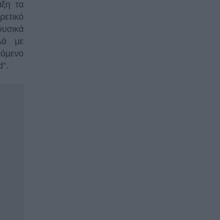
άξη τα
ρετικό
φυσικά
λά με
πόμενο
d”.