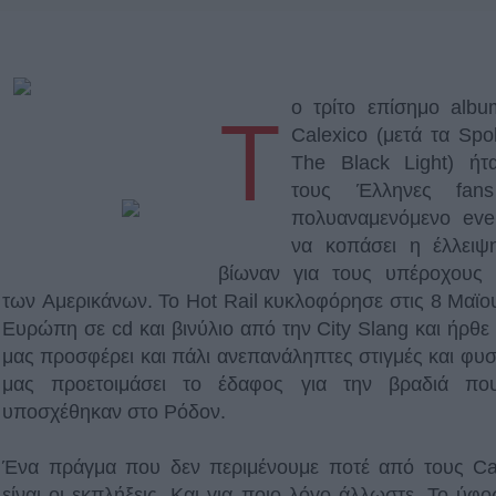
o τρίτο επίσημο alb
T
Calexico (μετά τα Spo
The Black Light) ήτ
τους Έλληνες fan
πολυαναμενόμενο eve
να κοπάσει η έλλειψ
βίωναν για τους υπέροχους 
των Aμερικάνων. Το Hot Rail κυκλοφόρησε στις 8 Μαϊο
Ευρώπη σε cd και βινύλιο από την City Slang και ήρθε 
μας προσφέρει και πάλι ανεπανάληπτες στιγμές και φυσ
μας προετοιμάσει το έδαφος για την βραδιά πο
υποσχέθηκαν στο Ρόδον.
Ένα πράγμα που δεν περιμένουμε ποτέ από τους Ca
είναι οι εκπλήξεις. Και για ποιo λόγο άλλωστε. Το ύφο