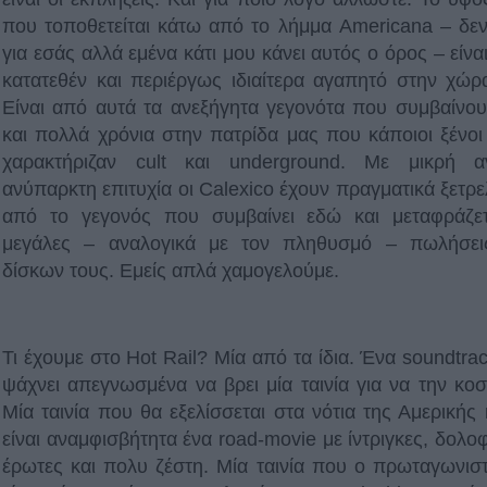
που τοποθετείται κάτω από το λήμμα Americana – δε
για εσάς αλλά εμένα κάτι μου κάνει αυτός ο όρος – είνα
κατατεθέν και περιέργως ιδιαίτερα αγαπητό στην χώρ
Είναι από αυτά τα ανεξήγητα γεγονότα που συμβαίνο
και πολλά χρόνια στην πατρίδα μας που κάποιοι ξένοι
χαρακτήριζαν cult και underground. Με μικρή α
ανύπαρκτη επιτυχία οι Calexico έχουν πραγματικά ξετρε
από το γεγονός που συμβαίνει εδώ και μεταφράζε
μεγάλες – αναλογικά με τον πληθυσμό – πωλήσει
δίσκων τους. Εμείς απλά χαμογελούμε.
Τι έχουμε στο Hot Rail? Μία από τα ίδια. Ένα soundtra
ψάχνει απεγνωσμένα να βρει μία ταινία για να την κοσ
Μία ταινία που θα εξελίσσεται στα νότια της Αμερικής 
είναι αναμφισβήτητα ένα road-movie με ίντριγκες, δολοφ
έρωτες και πολυ ζέστη. Μία ταινία που ο πρωταγωνισ