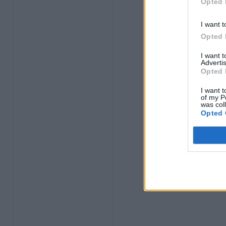
Opted 
I want t
Opted 
I want 
Advertis
Opted 
I want t
of my P
was col
Opted 