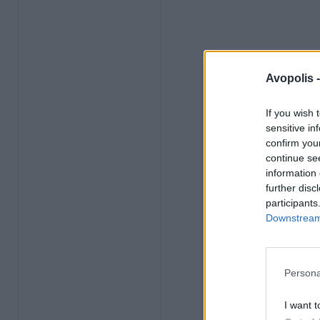
Avopolis 
If you wish 
sensitive in
confirm you
continue se
information 
further disc
participants
Downstream 
Persona
I want t