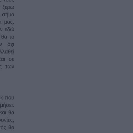
ν ξέρω
ι σήμα
α μας.
υν εδώ
 θα το
ν όχι
λλαθεί
ται σε
ς των
ck που
μήσει.
και θα
ονίες,
τής θα