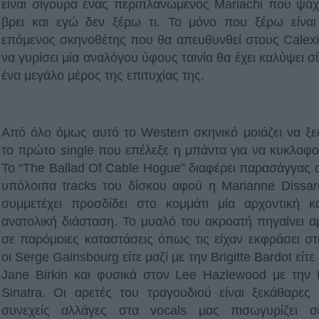
είναι σίγουρα ένας περιπλανώμενος Mariachi που ψάχ
βρει και εγώ δεν ξέρω τι. Το μόνο που ξέρω είναι
επόμενος σκηνοθέτης που θα απευθυνθεί στους Calexi
να γυρίσει μία αναλόγου ύφους ταινία θα έχει καλύψει σ
ένα μεγάλο μέρος της επιτυχίας της.
Από όλο όμως αυτό το Western σκηνικό μοιάζει να ξε
το πρώτο single που επέλεξε η μπάντα για να κυκλοφο
To “The Ballad Of Cable Hogue” διαφέρει παρασάγγας 
υπόλοιπα tracks του δίσκου αφού η Marianne Dissa
συμμετέχει προσδίδει στο κομμάτι μία αρχοντική κ
ανατολική διάσταση. Το μυαλό του ακροατή πηγαίνει 
σε παρόμοιες καταστάσεις όπως τις είχαν εκφράσει στ
οι Serge Gainsbourg είτε μαζί με την Βrigitte Bardot είτε
Jane Birkin και φυσικά στον Lee Hazlewood με την
Sinatra. Oι αρετές του τραγουδιού είναι ξεκάθαρες 
συνεχείς αλλάγες στα vocals μας πισωγυρίζει σ