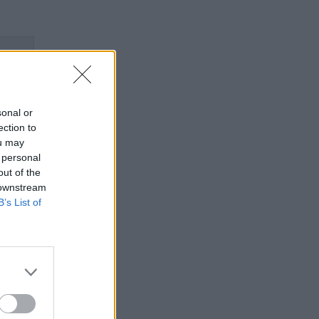
sonal or
ection to
ou may
 personal
out of the
 downstream
B’s List of