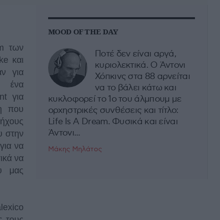
MOOD OF THE DAY
um των
Ποτέ δεν είναι αργά,
ke και
κυριολεκτικά. Ο Άντονι
αν για
Χόπκινς στα 88 αρνείται
s ένα
να το βάλει κάτω και
nt για
κυκλοφορεί το 1ο του άλμπουμ με
η που
ορχηστρικές συνθέσεις και τίτλο:
ήχους
Life Is A Dream. Φυσικά και είναι
Άντονι...
υ στην
για να
Μάκης Μηλάτος
ικά να
υ μας
lexico
ς τους