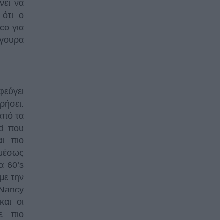
νει να
 ότι ο
co για
ίγουρα
φεύγει
ρήσει.
από τα
rd που
αι πιο
αμέσως
α 60’s
 με την
 Nancy
και οι
ε πιο