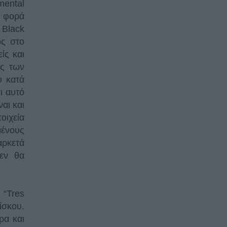
mental
α φορά
 Black
ως στο
ίς και
υς των
υ κατά
ι αυτό
αι και
οιχεία
ένους
αρκετά
εν θα
 “Tres
ίσκου.
ρα και