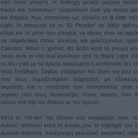
λίγο πολύ γνωστή. Η διαδοχή μεταξύ μικρών instru
tracks και “κανονικών” τραγουδιών είναι για ακόμα μί
και θαρρείς πως αποτελούν ως σύνολο το B-Side του
Light. H εισαγωγή με το “El Picador” σε βάζει αμέσ
κλίμα και το μόνο που μπορείς να κάνεις είναι να αφεθε
να παραδοθείς στους γλυκούς και μελετημένους ήχο
Calexico. Mόνο ο χρόνος θα δείξει κατά τη γνώμη μο
πόσο είναι το Hot Rail καλύτερο από το Black Light. Κα
το λέω γιατί με τα πρώτα ακούσματα η κατάσταση δεν είν
τόσο ξεκάθαρη. Σαφώς υπάρχουν πιο blues και jazz στ
που ίσως παραξενέψουν διάφορους μη εξοικειωμ
ακροατές και η ποσότητα των instrumental είναι 
μεγάλη που ίσως δυσκολέψει όλους αυτούς που δ
μπουν στο trip του δίσκου με την πρώτη.
Μετά το “Hit-άκι” του δίσκου που αναφέραμε πριν, το
Avisos” αποτελεί κατά τη γνώμη μου το highlight του δ
Δυνατά πνευστά, πανέμορφη μελωδική ακουστική κιθά