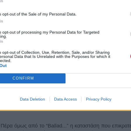
In
o opt-out of the Sale of my Personal Data.
In
to opt-out of processing my Personal Data for Targeted
ing.
In
o opt-out of Collection, Use, Retention, Sale, and/or Sharing
ersonal Data that Is Unrelated with the Purposes for which it
lected.
Out
CONFIRM
Data Deletion
Data Access
Privacy Policy
Πέρα όμως από το “Ballad...” η καταστάση που επικρατεί