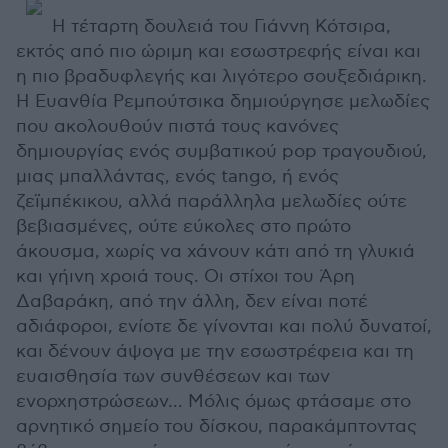
Η τέταρτη δουλειά του Γιάννη Κότσιρα,
εκτός από πιο ώριμη και εσωστρεφής είναι και
η πιο βραδυφλεγής και λιγότερο σουξεδιάρικη.
Η Ευανθία Ρεμπούτσικα δημιούργησε μελωδίες
που ακολουθούν πιστά τους κανόνες
δημιουργίας ενός συμβατικού pop τραγουδιού,
μιας μπαλλάντας, ενός tango, ή ενός
ζεϊμπέκικου, αλλά παράλληλα μελωδίες ούτε
βεβιασμένες, ούτε εύκολες στο πρώτο
άκουσμα, χωρίς να χάνουν κάτι από τη γλυκιά
και γήινη χροιά τους. Οι στίχοι του Άρη
Δαβαράκη, από την άλλη, δεν είναι ποτέ
αδιάφοροι, ενίοτε δε γίνονται και πολύ δυνατοί,
και δένουν άψογα με την εσωστρέφεια και τη
ευαισθησία των συνθέσεων και των
ενορχηστρώσεων... Μόλις όμως φτάσαμε στο
αρνητικό σημείο του δίσκου, παρακάμπτοντας