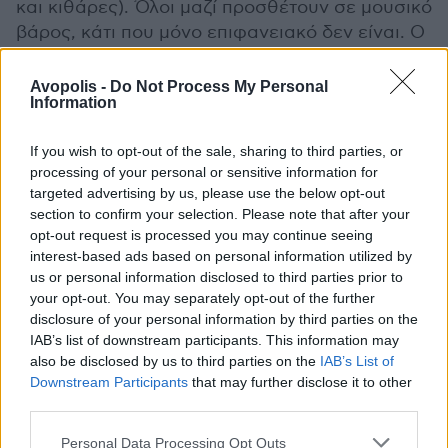
και κιθάρες). Όλοι μαζί προσθέτουν σε μουσικό
βάρος, κάτι που μόνο επιφανειακό δεν είναι. Ο
Γιάννης Κότσιρας δημιούργησε ένα λιτό και
ίσως βραδύκαυστο album σε σχέση με τα
Avopolis -
Do Not Process My Personal
Information
προηγούμενα. Ίσως το καλύτερό του. Ίσως όχι
το εμπορικότερο. Ίσως πάλι ένα album που θα
If you wish to opt-out of the sale, sharing to third parties, or
μπορούσε να βρεθεί πολλά σκαλιά παραπάνω
processing of your personal or sensitive information for
αν υπήρχε μεγαλύτερη τόλμη. Ίσως πάλι όλα
targeted advertising by us, please use the below opt-out
αυτά να ήταν αποφάσεις. Και τις αποφάσεις
section to confirm your selection. Please note that after your
ενός δημιουργού οφείλει κανείς να τις
opt-out request is processed you may continue seeing
σεβαστεί και να κρίνει το έργο ως σύνολο...
interest-based ads based on personal information utilized by
us or personal information disclosed to third parties prior to
your opt-out. You may separately opt-out of the further
disclosure of your personal information by third parties on the
Previous Article
Next Article
IAB’s list of downstream participants. This information may
also be disclosed by us to third parties on the
IAB’s List of
Downstream Participants
that may further disclose it to other
third parties.
Personal Data Processing Opt Outs