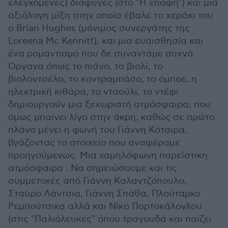
ελεγχόμενες) διαφυγές (στο "Η επαφή") και μια
αξιόλογη μίξη στην οποία έβαλε το χεράκι του
ο Brian Hughes (μόνιμος συνεργάτης της
Loreena Mc Kennitt), και μια ευαισθησία και
ένα ρομαντισμό που δε συναντάμε συχνά.
Όργανα όπως το πιάνο, το βιολί, το
βιολοντσέλο, το κοντραμπάσο, το όμποε, η
ηλεκτρική κιθάρα, το νταούλι, το ντέφι
δημιουργούν μια ξεχωριστή ατμόσφαιρα, που
όμως μπαίνει λίγο στην άκρη, καθώς σε πρώτο
πλάνο μένει η φωνή του Γιάννη Κότσιρα,
βγάζοντας το στοιχείο που αναφέραμε
προηγούμενως. Μια χαμηλόφωνη παρεϊστικη
ατμόσφαιρα . Να σημειώσουμε και τις
συμμετοχές από Γιάννη Καλαντζόπουλο,
Σταύρο Λάντσια, Γιάννη Σπάθα, Πλούταρχο
Ρεμπούτσικα αλλά και Νίκο Πορτοκάλογλου
(στις "Παλιόλευκες" όπου τραγουδά και παίζει