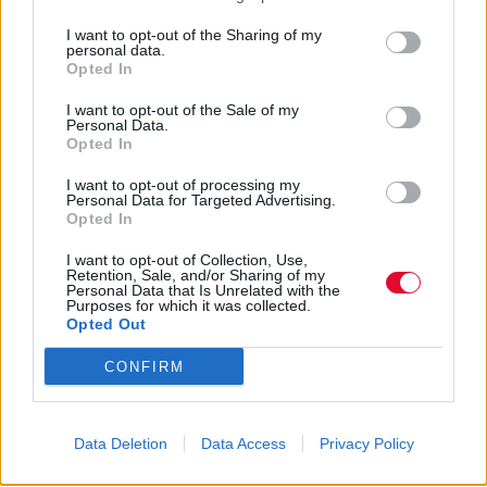
I want to opt-out of the Sharing of my
Ακολούθησε το Avopolis Network στο
Google
personal data.
News
Opted In
I want to opt-out of the Sale of my
Personal Data.
Opted In
MOOD OF THE DAY
I want to opt-out of processing my
Personal Data for Targeted Advertising.
Opted In
Ποτέ δεν είναι αργά, κυριολεκτικά. Ο
Άντονι Χόπκινς στα 88 αρνείται να το
I want to opt-out of Collection, Use,
βάλει κάτω και κυκλοφορεί το 1ο του
Retention, Sale, and/or Sharing of my
Personal Data that Is Unrelated with the
άλμπουμ με ορχηστρικές συνθέσεις και
Purposes for which it was collected.
Opted Out
τίτλο: Life Is A Dream. Φυσικά και είναι Άντονι...
Μάκης Μηλάτος
CONFIRM
Data Deletion
Data Access
Privacy Policy