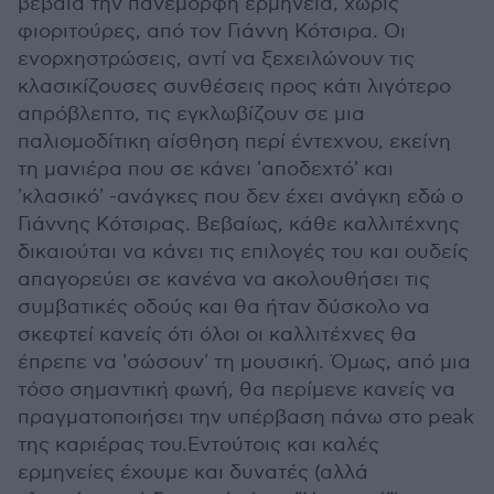
βέβαια την πανέμορφη ερμηνεία, χωρίς
φιοριτούρες, από τον Γιάννη Κότσιρα. Οι
ενορχηστρώσεις, αντί να ξεχειλώνουν τις
κλασικίζουσες συνθέσεις προς κάτι λιγότερο
απρόβλεπτο, τις εγκλωβίζουν σε μια
παλιομοδίτικη αίσθηση περί έντεχνου, εκείνη
τη μανιέρα που σε κάνει 'αποδεχτό' και
'κλασικό' -ανάγκες που δεν έχει ανάγκη εδώ ο
Γιάννης Κότσιρας. Βεβαίως, κάθε καλλιτέχνης
δικαιούται να κάνει τις επιλογές του και ουδείς
απαγορεύει σε κανένα να ακολουθήσει τις
συμβατικές οδούς και θα ήταν δύσκολο να
σκεφτεί κανείς ότι όλοι οι καλλιτέχνες θα
έπρεπε να 'σώσουν' τη μουσική. Όμως, από μια
τόσο σημαντική φωνή, θα περίμενε κανείς να
πραγματοποιήσει την υπέρβαση πάνω στο peak
της καριέρας του.Εντούτοις και καλές
ερμηνείες έχουμε και δυνατές (αλλά