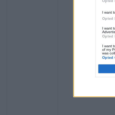
Opted 
I want t
Opted 
I want 
Advertis
Opted 
I want t
of my P
was col
Opted 