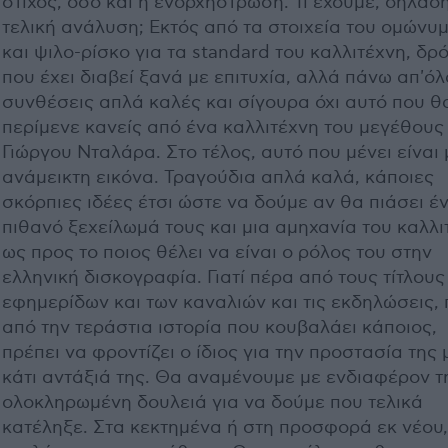
στίχος, όσο και η ενορχήστρωση. Τι έχουμε, δηλαδή
τελική ανάλυση; Εκτός από τα στοιχεία του ομώνυμ
και ψιλο-ρίσκο για τα standard του καλλιτέχνη, δρ
που έχει διαβεί ξανά με επιτυχία, αλλά πάνω απ'όλ
συνθέσεις απλά καλές και σίγουρα όχι αυτό που θ
περίμενε κανείς από ένα καλλιτέχνη του μεγέθους
Γιώργου Νταλάρα. Στο τέλος, αυτό που μένει είναι 
ανάμεικτη εικόνα. Τραγούδια απλά καλά, κάποιες
σκόρπιες ιδέες έτσι ώστε να δούμε αν θα πιάσει έ
πιθανό ξεχείλωμά τους και μια αμηχανία του καλλι
ως προς το ποιος θέλει να είναι ο ρόλος του στην
ελληνική δισκογραφία. Γιατί πέρα από τους τίτλους
εφημερίδων και των καναλιών και τις εκδηλώσεις,
από την τεράστια ιστορία που κουβαλάει κάποιος,
πρέπει να φροντίζει ο ίδιος για την προστασία της 
κάτι αντάξιά της. Θα αναμένουμε με ενδιαφέρον τ
ολοκληρωμένη δουλειά για να δούμε που τελικά
κατέληξε. Στα κεκτημένα ή στη προσφορά εκ νέου,