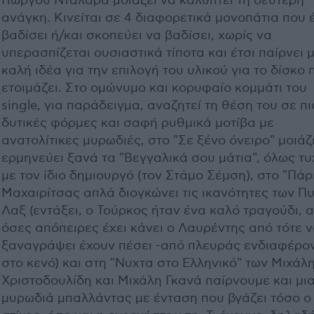
Γιώργου Νταλάρα μοιάζει να καλύπτει τη δεύτερη
ανάγκη. Κινείται σε 4 διαφορετικά μονοπάτια που 
βαδίσει ή/και σκοπεύει να βαδίσει, χωρίς να
υπερασπίζεται ουσιαστικά τίποτα και έτσι παίρνει 
καλή ιδέα για την επιλογή του υλικού για το δίσκο 
ετοιμάζει. Στο ομώνυμο και κορυφαίο κομμάτι του
single, για παράδειγμα, αναζητεί τη θέση του σε πι
δυτικές φόρμες και σαφή ρυθμικά μοτίβα με
ανατολίτικες μυρωδιές, στο "Σε ξένο όνειρο" μοιάζ
ερμηνεύει ξανά τα "Βεγγαλικά σου μάτια", όλως τ
με τον ίδιο δημιουργό (τον Στάμο Σέμση), στο "Πάρ
Μαχαιρίτσας απλά διογκώνει τις ικανότητες των Π
Λαξ (εντάξει, ο Τούρκος ήταν ένα καλό τραγούδι, 
όσες απόπειρες έχει κάνει ο Λαυρέντης από τότε ν
ξαναγράψει έχουν πέσει -από πλευράς ενδιαφέρο
στο κενό) και στη "Νυχτα στο Ελληνικό" των Μιχάλ
Χριστοδουλίδη και Μιχάλη Γκανά παίρνουμε και μι
μυρωδιά μπαλλάντας με ένταση που βγάζει τόσο ο