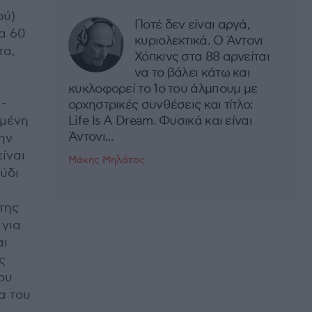
ού)
Ποτέ δεν είναι αργά,
α 60
κυριολεκτικά. Ο Άντονι
τα,
Χόπκινς στα 88 αρνείται
να το βάλει κάτω και
κυκλοφορεί το 1ο του άλμπουμ με
 -
ορχηστρικές συνθέσεις και τίτλο:
ωμένη
Life Is A Dream. Φυσικά και είναι
Άντονι...
ην
ίναι
Μάκης Μηλάτος
ύδι
της
 για
αι
ς
ου
α του