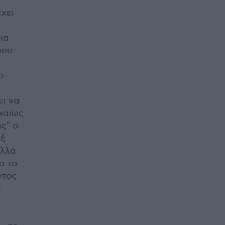
έχει
μια
που
ο
ει να
υχαίως
ις" ο
υξ
αλλά
α το
ντος-
η
α