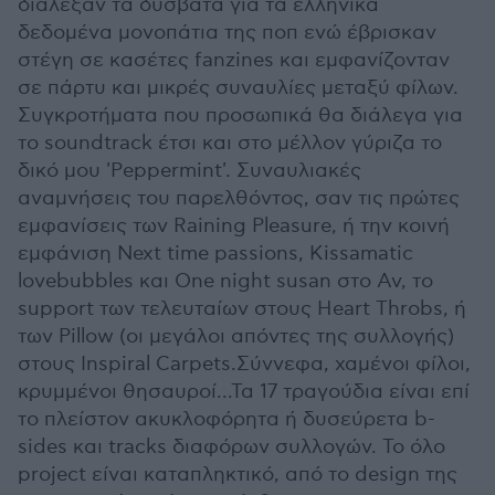
διάλεξαν τα δύσβατα για τα ελληνικά
δεδομένα μονοπάτια της ποπ ενώ έβρισκαν
στέγη σε κασέτες fanzines και εμφανίζονταν
σε πάρτυ και μικρές συναυλίες μεταξύ φίλων.
Συγκροτήματα που προσωπικά θα διάλεγα για
το soundtrack έτσι και στο μέλλον γύριζα το
δικό μου 'Peppermint'. Συναυλιακές
αναμνήσεις του παρελθόντος, σαν τις πρώτες
εμφανίσεις των Raining Pleasure, ή την κοινή
εμφάνιση Next time passions, Kissamatic
lovebubbles και One night susan στο Αν, το
support των τελευταίων στους Heart Throbs, ή
των Pillow (οι μεγάλοι απόντες της συλλογής)
στους Inspiral Carpets.Σύννεφα, χαμένοι φίλοι,
κρυμμένοι θησαυροί...Τα 17 τραγούδια είναι επί
το πλείστον ακυκλοφόρητα ή δυσεύρετα b-
sides και tracks διαφόρων συλλογών. Το όλο
project είναι καταπληκτικό, από το design της