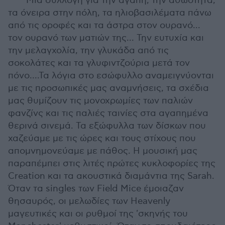
Μια συλλογή για την αγάπη, την αθωότητα,
τα όνειρα στην πόλη, τα ηλιοβασιλέματα πάνω
από τις οροφές και τα άστρα στον ουρανό...
τον ουρανό των ματιών της... Την ευτυχία και
την μελαγχολία, την γλυκάδα από τις
σοκολάτες και τα γλυφιντζούρια μετά τον
πόνο....Τα λόγια στο εσώφυλλο αναμειγνύονται
με τις προσωπικές μας αναμνήσεις, τα σχέδια
μας θυμίζουν τις μονοχρωμίες των παλιών
φανζίνς και τις παλιές ταινίες στα αγαπημένα
θερινά σινεμά. Τα εξώφυλλα των δίσκων που
χαζεύαμε με τις ώρες και τους στίχους που
απομνημονεύαμε με πάθος. Η μουσική μας
παραπέμπει στις λιτές πρώτες κυκλοφορίες της
Creation και τα ακουστικά διαμάντια της Sarah.
Όταν τα singles των Field Mice έμοιαζαν
θησαυρός, οι μελωδίες των Heavenly
μαγευτικές και οι ρυθμοί της 'σκηνής του