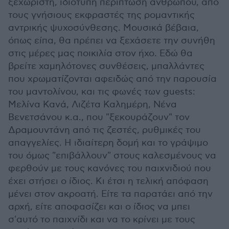
ξεχωριστή, ιδιότυπη περίπτωση ανθρώπου, από
τους γνήσιους εκφραστές της ρομαντικής
αντρικής ψυχοσύνθεσης. Μουσικά βέβαια,
όπως είπα, θα πρέπει να ξεχάσετε την συνήθη
στις μέρες μας ποικιλία στον ήχο. Εδώ θα
βρείτε χαμηλότονες συνθέσεις, μπαλλάντες
που χρωματίζονται αφειδώς από την παρουσία
του μαντολίνου, και τις φωνές των guests:
Μελίνα Κανά, Λιζέτα Καλημέρη, Νένα
Βενετσάνου κ.α., που "ξεκουράζουν" τον
Δραμουντάνη από τις ζεστές, ρυθμικές του
απαγγελίες. Η ιδιαίτερη δομή και το γράψιμο
του όμως "επιβάλλουν" στους καλεσμένους να
φερθούν με τους κανόνες του παιχνιδιού που
έχει στήσει ο ίδιος. Κι έτσι η τελική απόφαση
μένει στον ακροατή. Είτε τα παρατάει από την
αρχή, είτε αποφασίζει και ο ίδιος να μπει
σ'αυτό το παιχνίδι και να το κρίνει με τους