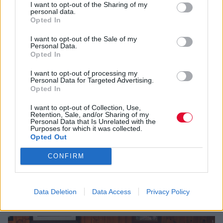
I want to opt-out of the Sharing of my
personal data.
Opted In
I want to opt-out of the Sale of my
Personal Data.
Opted In
I want to opt-out of processing my
Personal Data for Targeted Advertising.
ΑΥΓ 1,2025
ΔΙΕΘΝΗ
Opted In
Moon – Τhe Green Lilac Park
Κυκλοφόρησε μόλις πριν πέντε μέρες, κι όμως το
I want to opt-out of Collection, Use,
Retention, Sale, and/or Sharing of my
"The Green Lilac Park" των Moon έχει ήδη αρχίσει να
Personal Data that Is Unrelated with the
Purposes for which it was collected.
στοιχειώνει τα ηχεία όσων αφέθηκαν στη γοητεία
Opted Out
του.
Βαθμολογία:
8
CONFIRM
Label:
Velvet Records
Κυκλοφορία:
2025
Moon
Data Deletion
Data Access
Privacy Policy