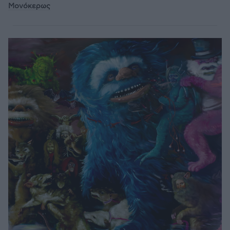
Μονόκερως