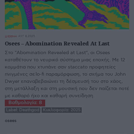
ΑΥΓ 8,2025
ΔΙΕΘΝΗ
Osees – Abomination Revealed At Last
Στο "Abomination Revealed at Last", οι Osees
καταθέτουν το νευρικό σύστημα μιας εποχής. Με 12
κομμάτια που χτυπάνε σαν staccato προφητείες
πνιγμένες σε lo-fi παραμόρφωση, το σχήμα του John
Dwyer επαναβεβαιώνει τη δέσμευσή του στο χάος,
στη μετάλλαξη και στη μουσική που δεν παίζεται ποτέ
με καθαρό ήχο και καθαρή συνείδηση.
Βαθμολογία:
8
Label:
Deathgod
Κυκλοφορία:
2025
osees