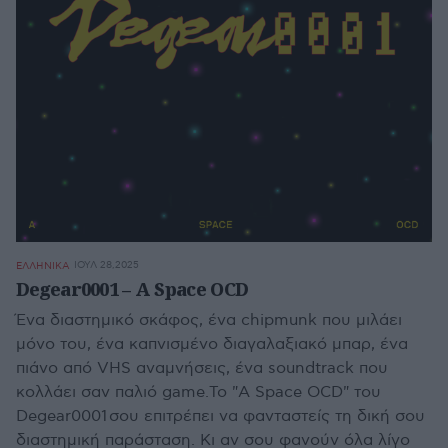
ΙΟΥΛ 28,2025
ΕΛΛΗΝΙΚΑ
Degear0001 – A Space OCD
Ένα διαστημικό σκάφος, ένα chipmunk που μιλάει
μόνο του, ένα καπνισμένο διαγαλαξιακό μπαρ, ένα
πιάνο από VHS αναμνήσεις, ένα soundtrack που
κολλάει σαν παλιό game.Το "A Space OCD" του
Degear0001 σου επιτρέπει να φανταστείς τη δική σου
διαστημική παράσταση. Κι αν σου φανούν όλα λίγο