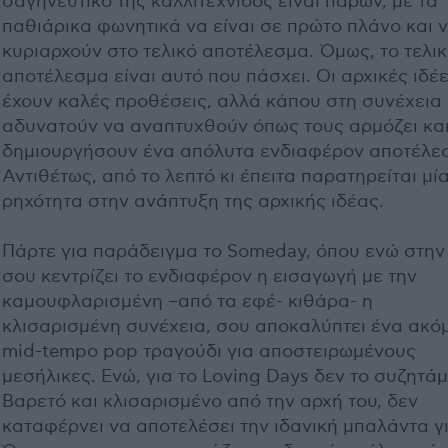
σαγηνευτικό της καλλιτέχνιδος είναι παρών, με τα
παθιάρικα φωνητικά να είναι σε πρώτο πλάνο και 
κυριαρχούν στο τελικό αποτέλεσμα. Όμως, το τελι
αποτέλεσμα είναι αυτό που πάσχει. Οι αρχικές ιδέ
έχουν καλές προθέσεις, αλλά κάπου στη συνέχεια
αδυνατούν να αναπτυχθούν όπως τους αρμόζει και
δημιουργήσουν ένα απόλυτα ενδιαφέρον αποτέλε
Αντιθέτως, από το λεπτό κι έπειτα παρατηρείται μί
ρηχότητα στην ανάπτυξη της αρχικής ιδέας.
Πάρτε για παράδειγμα το Someday, όπου ενώ στην
σου κεντρίζει το ενδιαφέρον η εισαγωγή με την
καμουφλαρισμένη –από τα εφέ- κιθάρα- η
κλισαρισμένη συνέχεια, σου αποκαλύπτει ένα ακό
mid-tempo pop τραγούδι για αποστειρωμένους
μεσήλικες. Ενώ, για το Loving Days δεν το συζητάμ
Βαρετό και κλισαρισμένο από την αρχή του, δεν
καταφέρνει να αποτελέσει την ιδανική μπαλάντα γι