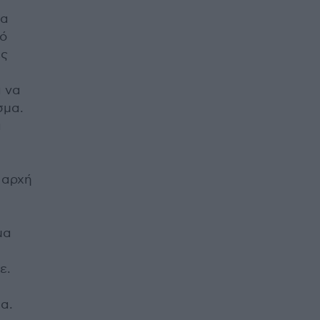
να
κό
ες
 να
σμα.
α
 αρχή
μα
ε.
α.