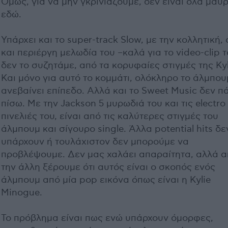
Όμως, για να μην γκρινιάζουμε, δεν είναι όλα μαύ
εδώ.
Υπάρχει και το super-track Slow, με την κολλητική,
και περιέργη μελωδία του –καλά για το video-clip 
δεν το συζητάμε, από τα κορυφαίες στιγμές της Kyl
Και μόνο για αυτό το κομμάτι, ολόκληρο το άλμπου
ανεβαίνει επίπεδο. Αλλά και το Sweet Music δεν πά
πίσω. Με την Jackson 5 μυρωδιά του και τις electro
πινελιές του, είναι από τις καλύτερες στιγμές του
άλμπουμ και σίγουρο single. Άλλα potential hits δε
υπάρχουν ή τουλάχιστον δεν μπορούμε να
προβλέψουμε. Δεν μας χαλάει απαραίτητα, αλλά 
την άλλη ξέρουμε ότι αυτός είναι ο σκοπός ενός
άλμπουμ από μία pop εικόνα όπως είναι η Kylie
Minogue.
Το πρόβλημα είναι πως ενώ υπάρχουν όμορφες,