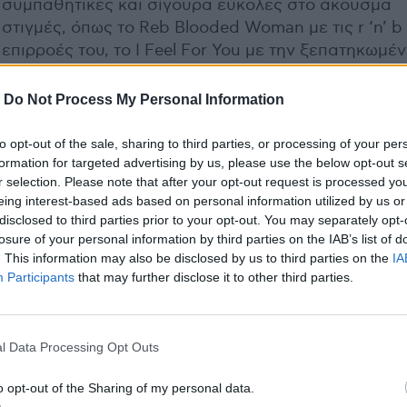
συμπαθητικές και σίγουρα εύκολες στο άκουσμα
στιγμές, όπως το Reb Blooded Woman με τις r ‘n’ b
επιρροές του, το I Feel For You με την ξεπατηκωμέ
από Basement Jaxx ρυθμολογία του, αλλά και το
Chocolate, με την μελωδική του υφή και την βελού
-
Do Not Process My Personal Information
και «νανουριστική» ερμηνεία της Kylie, δεν σε πεί
πως θα σηκώσουν το βάρος ενός ολόκληρου άλμπ
to opt-out of the sale, sharing to third parties, or processing of your per
και μάλιστα τόσο «σημαντικού» για την ποπ βιομηχ
formation for targeted advertising by us, please use the below opt-out s
r selection. Please note that after your opt-out request is processed y
Είναι τραγούδια που στους δύο προηγούμενους δί
eing interest-based ads based on personal information utilized by us or
της θα έμπαιναν σαν γεμίσματα, στα 5-6 singles π
disclosed to third parties prior to your opt-out. You may separately opt-
έβγαιναν κάθε φορά.
losure of your personal information by third parties on the IAB’s list of
. This information may also be disclosed by us to third parties on the
IA
Ίσως να κάνω λάθος και το Body Language να μην 
Participants
that may further disclose it to other third parties.
ένας δίσκος καταδικασμένος να μείνει στη μνήμη 
φίλων της Kylie (δηλαδή όλων μας), μόνο για 2-3 (π
όμορφες συνθέσεις και να περάσει και από την ίδι
l Data Processing Opt Outs
ερμηνεύτρια στα ψιλά της καριέρας της. Όμως, σί
o opt-out of the Sharing of my personal data.
δεν είναι ο δίσκος που θα περιμέναμε, σύμφωνα μ