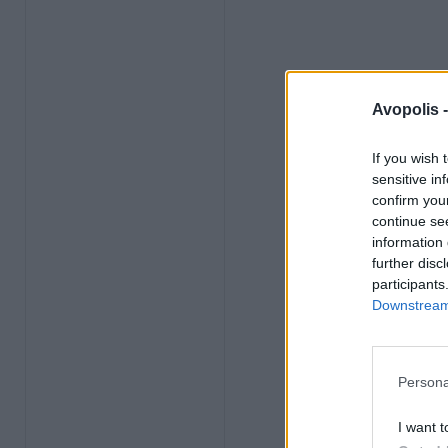
Avopolis 
If you wish 
sensitive in
confirm you
continue se
information 
further disc
participants
Downstream 
Persona
I want t