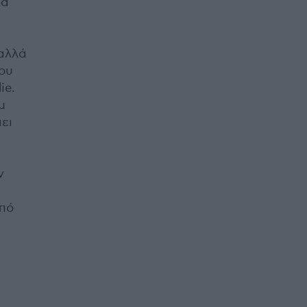
ρα
 αλλά
του
ie.
μ
ει
ν
από