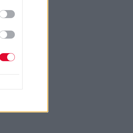
Next Article
- Present...
Clones