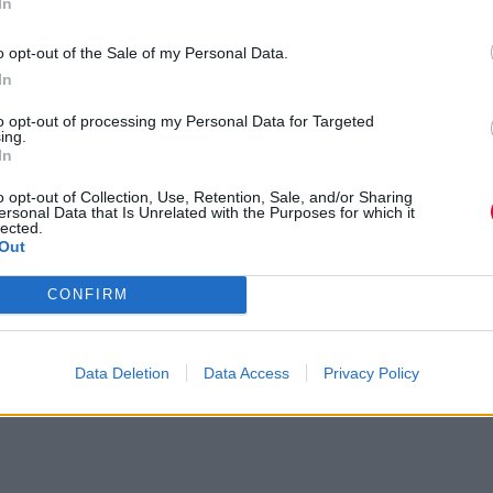
In
υψηλά standards που η ίδια είχε θέσει με τις
προηγούμενες δουλειές της.
o opt-out of the Sale of my Personal Data.
In
Previous Article
to opt-out of processing my Personal Data for Targeted
ing.
In
Primal Scream - Dirty Hits
The Neptunes 
o opt-out of Collection, Use, Retention, Sale, and/or Sharing
ersonal Data that Is Unrelated with the Purposes for which it
lected.
Out
CONFIRM
Data Deletion
Data Access
Privacy Policy