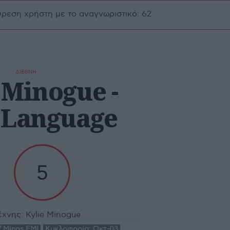
ύρεση χρήστη με το αναγνωριστικό: 62
ΔΙΕΘΝΗ
 Minogue -
 Language
5
έχνης:
Kylie Minogue
/ Minos EMI
Κυκλοφορία:
Οκτ-03