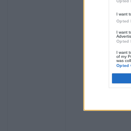
Opted 
I want t
Opted 
I want 
Advertis
Opted 
I want t
of my P
was col
Opted 