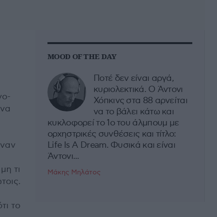
MOOD OF THE DAY
Ποτέ δεν είναι αργά,
κυριολεκτικά. Ο Άντονι
νο-
Χόπκινς στα 88 αρνείται
 να
να το βάλει κάτω και
κυκλοφορεί το 1ο του άλμπουμ με
ορχηστρικές συνθέσεις και τίτλο:
έναν
Life Is A Dream. Φυσικά και είναι
Άντονι...
μη τι
Μάκης Μηλάτος
τoις.
τι το