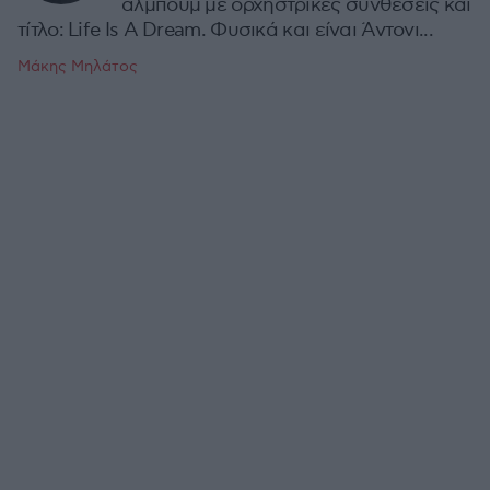
άλμπουμ με ορχηστρικές συνθέσεις και
τίτλο: Life Is A Dream. Φυσικά και είναι Άντονι...
Μάκης Μηλάτος