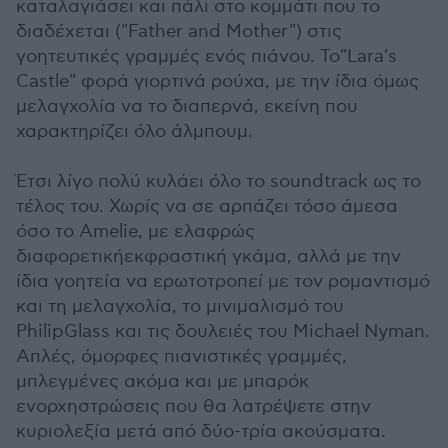
καταλαγιάσει και πάλι στο κομμάτι που το
διαδέχεται ("Father and Mother") στις
γοητευτικές γραμμές ενός πιάνου. To"Lara's
Castle" φορά γιορτινά ρούχα, με την ίδια όμως
μελαγχολία να το διαπερνά, εκείνη που
χαρακτηρίζει όλο άλμπουμ.
Έτσι λίγο πολύ κυλάει όλο το soundtrack ως το
τέλος του. Χωρίς να σε αρπάζει τόσο άμεσα
όσο το Amelie, με ελαφρώς
διαφορετικήεκφραστική γκάμα, αλλά με την
ίδια γοητεία να ερωτοτροπεί με τον ρομαντισμό
και τη μελαγχολία, το μινιμαλισμό του
PhilipGlass και τις δουλειές του Michael Nyman.
Απλές, όμορφες πιανιστικές γραμμές,
μπλεγμένες ακόμα και με μπαρόκ
ενορχηστρώσεις που θα λατρέψετε στην
κυριολεξία μετά από δύο-τρία ακούσματα.