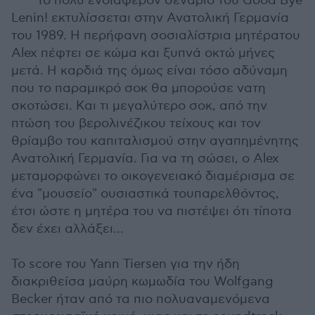
Το πολύ ενδιαφέρον σενάριο του Good Bye
Lenin! εκτυλίσσεται στην Ανατολική Γερμανία
του 1989. Η περήφανη σοσιαλίστρια μητέρατου
Alex πέφτει σε κώμα και ξυπνά οκτώ μήνες
μετά. Η καρδιά της όμως είναι τόσο αδύναμη
που το παραμικρό σοκ θα μπορούσε νατη
σκοτώσει. Και τι μεγαλύτερο σοκ, από την
πτώση του βερολινέζικου τείχους και τον
θρίαμβο του καπιταλισμού στην αγαπημένητης
Ανατολική Γερμανία. Για να τη σώσει, ο Alex
μεταμορφώνει το οικογενειακό διαμέρισμα σε
ένα "μουσείο" ουσιαστικά τουπαρελθόντος,
έτσι ώστε η μητέρα του να πιστέψει ότι τίποτα
δεν έχει αλλάξει...
Το score του Yann Tiersen για την ήδη
διακριθείσα μαύρη κωμωδία του Wolfgang
Becker ήταν από τα πιο πολυαναμενόμενα