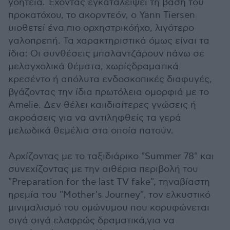
γοητεία. Έχοντας εγκαταλείψει τη βάση του
προκατόχου, το ακορντεόν, ο Yann Tiersen
υιοθετεί ένα πιο ορχηστρικόήχο, λιγότερο
γαλοπρεπή. Τα χαρακτηριστικά όμως είναι τα
ίδια: Οι συνθέσεις μπαλαντζάρουν πάνω σε
μελαγχολικά θέματα, χωρίςδραματικά
κρεσέντο ή απόλυτα ενδοσκοπικές διαφυγές,
βγάζοντας την ίδια πρωτόλεια ομορφιά με το
Amelie. Δεν θέλει καιιδιαίτερες γνώσεις ή
ακροάσεις για να αντιληφθείς τα γερά
μελωδικά θεμέλια στα οποία πατούν.
Aρχίζοντας με το ταξιδιάρικο "Summer 78" και
συνεχίζοντας με την αιθέρια περιβολή του
"Preparation for the last TV fake", τηναβίαστη
ηρεμία του "Mother's Journey", τον ελκυστικό
μινιμαλισμό του ομώνυμου που κορυφώνεται
σιγά σιγά ελαφρώς δραματικά,για να