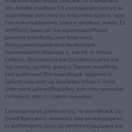
στοευρωπαϊκό κοινό, μιας και το soundtrack
του Amelie πούλησε 1,5 εκατομμύριο κόπιες κι
αγαπήθηκε όσο λίγα τα τελευταία χρόνια -από
ένα πολυσυλλεκτικό, είναι η αλήθεια, κοινό. Σε
αντίθεση όμως με την προαναφερθείσα
μουσική επένδυση, που ήταν κατά
βάσηεμπνευσμένη από τα τέσσερα
προηγούμενα άλμπουμ ή, για να το πούμε
ευθέως, δανεισμένη και ξαναδουλεμένη για
την ταινία, αυτήτη φορά ο Tiersen συνέθεσε
ένα αυθεντικό film soundtrack -μάλιστα ο
χρόνος που είχε να δουλέψει πάνω σ' αυτό
ήταν τρεις μόνοεβδομάδες, κάτι που προκαλεί
εντύπωση από το πρώτο άκουσμα.
Σμιλευμένο σε piano νότες, το soundtrack του
Good Bye Lenin!, αποτελεί ένα ολοκληρωμένο
κι αυθύπαρκτο έργο με απίστευτηομορφιά και